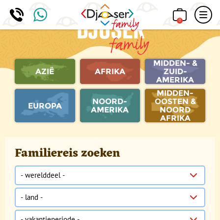
0
MIDDEN- &
AZIË
AFRIKA
ZUID-
AMERIKA
MIDDEN-
NOORD-
OOSTEN &
EUROPA
AMERIKA
NOORD
AFRIKA
Familiereis zoeken
Werelddeel
Land
Vakantieperiode