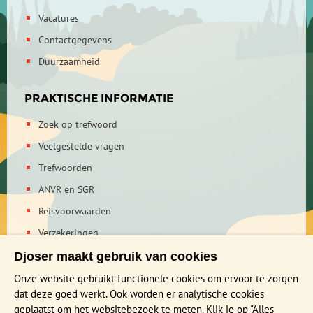
Vacatures
Contactgegevens
Duurzaamheid
PRAKTISCHE INFORMATIE
Zoek op trefwoord
Veelgestelde vragen
Trefwoorden
ANVR en SGR
Reisvoorwaarden
Verzekeringen
Reis en boek met Djoser zekerheid
Djoser maakt gebruik van cookies
Privacy verklaring
Onze website gebruikt functionele cookies om ervoor te zorgen
dat deze goed werkt. Ook worden er analytische cookies
geplaatst om het websitebezoek te meten. Klik je op "Alles
MEER WETEN?