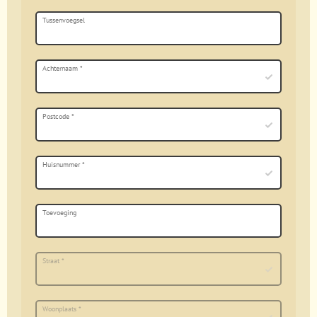
Tussenvoegsel
Achternaam
*
Postcode
*
Huisnummer
*
Toevoeging
Straat
*
Woonplaats
*