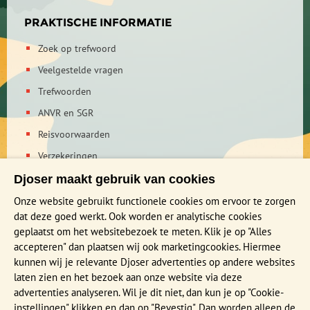
PRAKTISCHE INFORMATIE
Zoek op trefwoord
Veelgestelde vragen
Trefwoorden
ANVR en SGR
Reisvoorwaarden
Verzekeringen
Reis en boek met Djoser zekerheid
Djoser maakt gebruik van cookies
Privacy verklaring
Onze website gebruikt functionele cookies om ervoor te zorgen
dat deze goed werkt. Ook worden er analytische cookies
geplaatst om het websitebezoek te meten. Klik je op "Alles
MEER WETEN?
accepteren" dan plaatsen wij ook marketingcookies. Hiermee
Brochure aanvragen
kunnen wij je relevante Djoser advertenties op andere websites
laten zien en het bezoek aan onze website via deze
Presentaties en Infodagen
advertenties analyseren. Wil je dit niet, dan kun je op "Cookie-
Aanmelden nieuwsbrief
instellingen" klikken en dan op "Bevestig". Dan worden alleen de