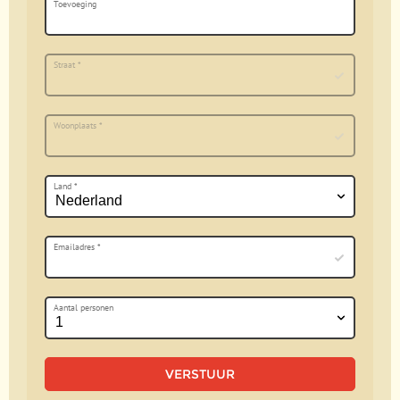
Toevoeging
Straat
*
Woonplaats
*
Land
*
Emailadres
*
Aantal personen