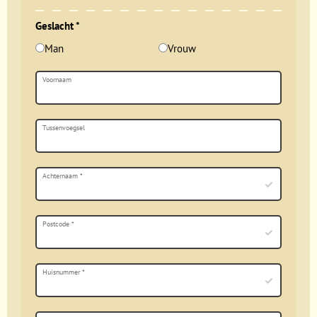
Geslacht
*
Man
Vrouw
Voornaam
Tussenvoegsel
Achternaam
*
Postcode
*
Huisnummer
*