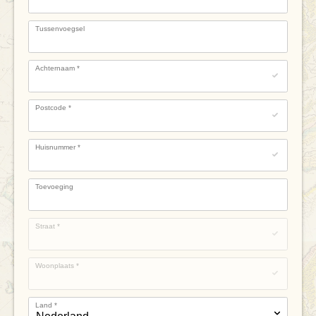
Tussenvoegsel
Achternaam
*
Postcode
*
Huisnummer
*
Toevoeging
Straat
*
Woonplaats
*
Land
*