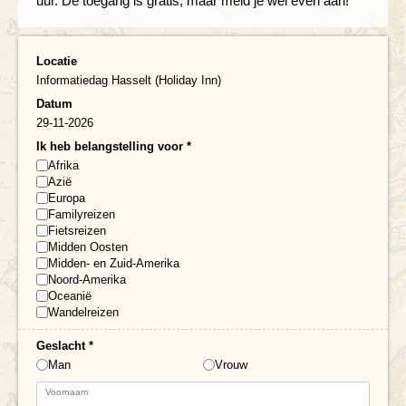
uur. De toegang is gratis, maar meld je wel even aan!
Locatie
Informatiedag Hasselt (Holiday Inn)
Datum
29-11-2026
Ik heb belangstelling voor
*
Afrika
Azië
Europa
Familyreizen
Fietsreizen
Midden Oosten
Midden- en Zuid-Amerika
Noord-Amerika
Oceanië
Wandelreizen
Geslacht
*
Man
Vrouw
Voornaam