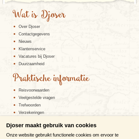
Wat is Djoser
Over Djoser
Contactgegevens
Nieuws
Klantenservice
Vacatures bij Djoser
Duurzaamheid
Praktische informatie
Reisvoorwaarden
Veelgestelde vragen
Trefwoorden
Verzekeringen
Sitemap
Djoser maakt gebruik van cookies
Disclaimer
Onze website gebruikt functionele cookies om ervoor te
Cookiebeleid