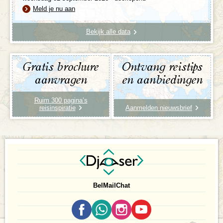
Meld je nu aan
Bekijk alle data
Gratis brochure
Ontvang reistips
aanvragen
en aanbiedingen
Ruim 300 pagina’s
reisinspiratie
Aanmelden nieuwsbrief
Bel
Mail
Chat