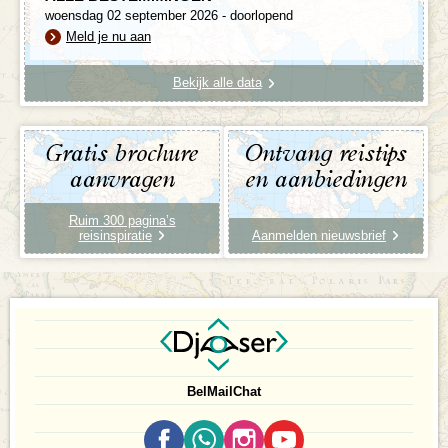
woensdag 02 september 2026 - doorlopend
Meld je nu aan
Bekijk alle data
Gratis brochure
Ontvang reistips
aanvragen
en aanbiedingen
Ruim 300 pagina’s
reisinspiratie
Aanmelden nieuwsbrief
Bel
Mail
Chat