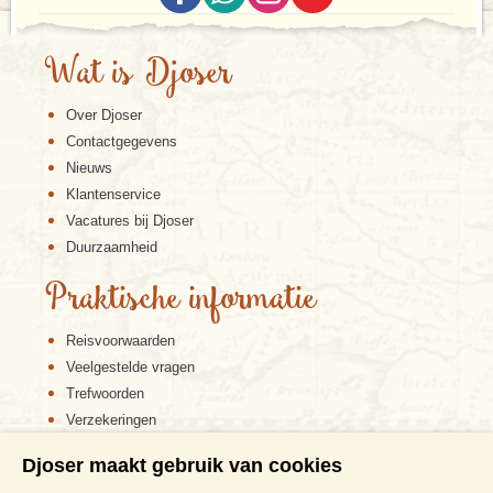
Wat is Djoser
Over Djoser
Contactgegevens
Nieuws
Klantenservice
Vacatures bij Djoser
Duurzaamheid
Praktische informatie
Reisvoorwaarden
Veelgestelde vragen
Trefwoorden
Verzekeringen
Sitemap
Djoser maakt gebruik van cookies
Disclaimer