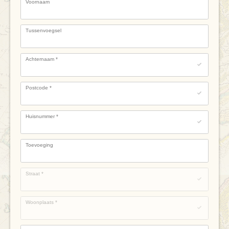
Voornaam
Tussenvoegsel
Achternaam
*
Postcode
*
Huisnummer
*
Toevoeging
Straat
*
Woonplaats
*