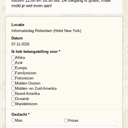
tussen 12.00 en 16.30 uur. De toegang is gratis, maar
meld je wel even aan!
Locatie
Informatiedag Rotterdam (Hotel New York)
Datum
07-11-2026
Ik heb belangstelling voor
*
Afrika
Azië
Europa
Familyreizen
Fietsreizen
Midden Oosten
Midden- en Zuid-Amerika
Noord-Amerika
Oceanië
Wandelreizen
Geslacht
*
Man
Vrouw