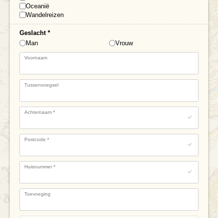
Oceanië
Wandelreizen
Geslacht
*
Man
Vrouw
Voornaam
Tussenvoegsel
Achternaam
*
Postcode
*
Huisnummer
*
Toevoeging