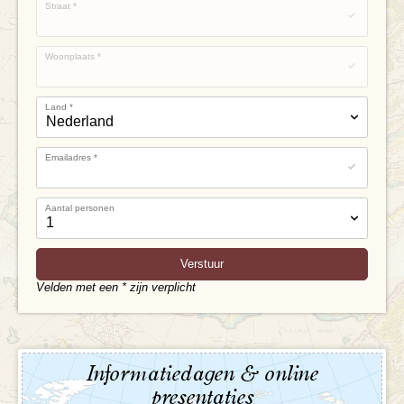
Straat
*
Woonplaats
*
Land
*
Emailadres
*
Aantal personen
Velden met een * zijn verplicht
Informatiedagen & online
presentaties