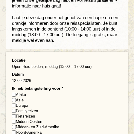
je een onvergetelijke dag hebt en vol reisinspiratie en -
informatie naar huis gaat!
Laat je deze dag onder het genot van een hapje en een
drankje informeren door onze reisspecialisten. Je kunt
langskomen in de ochtend (10:00 - 14:00 uur) of in de
middag (13:00 - 17:00 uur). De toegang is gratis, maar
meld je wel even aan.
Locatie
Open Huis Leiden, middag (13:00 – 17:00 uur)
Datum
12-09-2026
Ik heb belangstelling voor
*
Afrika
Azië
Europa
Familyreizen
Fietsreizen
Midden Oosten
Midden- en Zuid-Amerika
Noord-Amerika