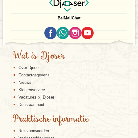
Bel
Mail
Chat
Wat is Djoser
Over Djoser
Contactgegevens
Nieuws
Klantenservice
Vacatures bij Djoser
Duurzaamheid
Praktische informatie
Reisvoorwaarden