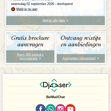
woensdag 02 september 2026 - doorlopend
Meld je nu aan
Bekijk alle data
Gratis brochure
Ontvang reistips
aanvragen
en aanbiedingen
Ruim 300 pagina’s
reisinspiratie
Aanmelden nieuwsbrief
Bel
Mail
Chat