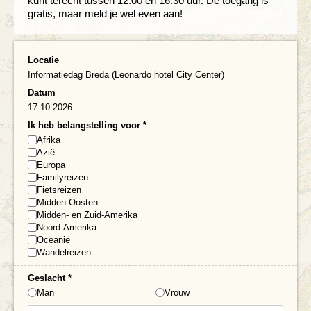
kunt terecht tussen 12.00 en 16.30 uur. De toegang is
gratis, maar meld je wel even aan!
Locatie
Informatiedag Breda (Leonardo hotel City Center)
Datum
17-10-2026
Ik heb belangstelling voor
*
Afrika
Azië
Europa
Familyreizen
Fietsreizen
Midden Oosten
Midden- en Zuid-Amerika
Noord-Amerika
Oceanië
Wandelreizen
Geslacht
*
Man
Vrouw