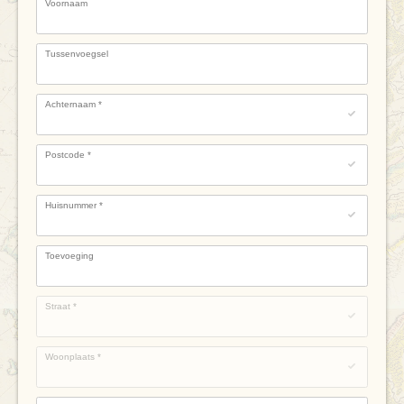
Voornaam
Tussenvoegsel
Achternaam
*
Postcode
*
Huisnummer
*
Toevoeging
Straat
*
Woonplaats
*