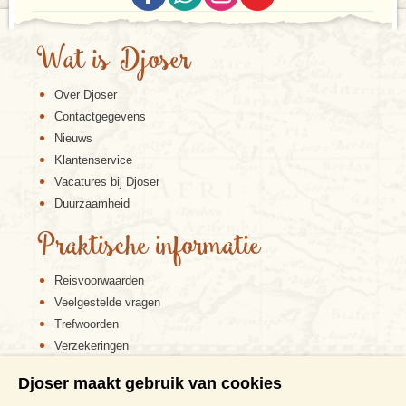
Wat is Djoser
Over Djoser
Contactgegevens
Nieuws
Klantenservice
Vacatures bij Djoser
Duurzaamheid
Praktische informatie
Reisvoorwaarden
Veelgestelde vragen
Trefwoorden
Verzekeringen
Sitemap
Djoser maakt gebruik van cookies
Disclaimer