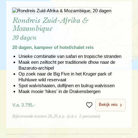
Rondreis Zuid-Afrika &
Mozambique
20 dagen
20 dagen, kampeer of hotel/chalet reis
Unieke combinatie van safari en tropische stranden
Maak een zeiltocht per traditionele dhow naar de
Bazaruto-archipel
Op zoek naar de Big Five in het Kruger park of
Hluhluwe wild reservaat
Spot walvishaaien, dolfijnen en bulrug walvissen
Maak mooie 'hikes' in de Drakensbergen
Bekijk reis
V.a. 3.795,-
Bewaren
Bijkomende kosten 26,25 p.p. (o.b.v. 2 personen)