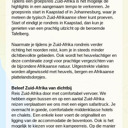
Tijdens een groepsreis Zuid-Afrika is het mogelijk de
highlights in een aangenaam tempo te verkennen. Je
groepsreis start in Kaapstad of in Johannesburg, waar je
meteen de typisch Zuid-Afrikaanse sfeer kunt proeven.
Start of eindigt je rondreis in Kaapstad, dan kun je
genieten van een prachtig uitzicht op de beroemde
Tafelberg.
Naarmate je tijdens je Zuid-Afrika rondreis verder
richting het noorden reist, kom je in steeds minder
dichtbevolkte gebieden. Ook wordt het heuvelachtiger en
deze combinatie zorgt voor prachtige vergezichten van
de bijzondere Afrikaanse natuur. Uitgestrekte vlaktes
worden afgewisseld met heuvels, bergen en Afrikaanse
plattelandsdorpjes.
Beleef Zuid-Afrika van dichtbij
Reis Zuid-Afrika door met comfortabel vervoer. We
hebben eigen bussen en op een aantal Zuid-Afrika
reizen verplaatsen we ons met een eigen safaritruck. Je
overnacht in goede, comfortabele middenklasse hotels
en chalets. Een enkele keer voert de originaliteit en
ligging van de accommodatie de boventoon. Ook is het
mogelijk te kiezen voor een kampeerreis. Op die manier