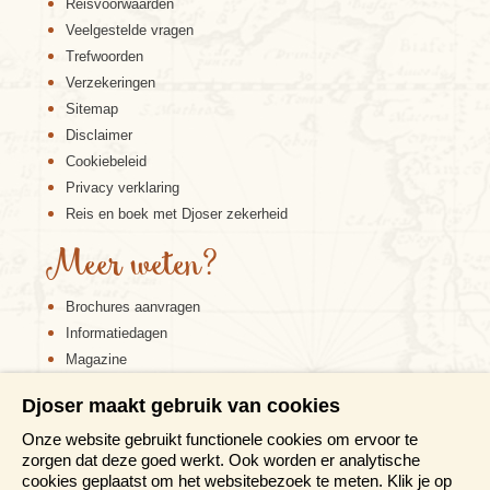
Reisvoorwaarden
Veelgestelde vragen
Trefwoorden
Big Five Zuid-Afrika
Verzekeringen
Sitemap
Disclaimer
Cookiebeleid
Privacy verklaring
Reis en boek met Djoser zekerheid
Meer weten?
Brochures aanvragen
Informatiedagen
Magazine
Aanmelden nieuwsbrief
Djoser maakt gebruik van cookies
The Big Five spotten staat terecht op vele ‘bucket
lists’. Deze groep van vijf indrukwekkende dieren
Onze website gebruikt functionele cookies om ervoor te
bestaat uit de olifant, de neushoorn, de leeuw, het
zorgen dat deze goed werkt. Ook worden er analytische
luipaard en de buffel. Vaak wordt de Big Five
cookies geplaatst om het websitebezoek te meten. Klik je op