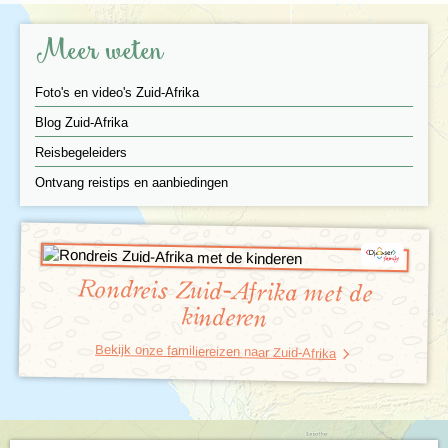
Meer weten
Foto's en video's Zuid-Afrika
Blog Zuid-Afrika
Reisbegeleiders
Ontvang reistips en aanbiedingen
De Tuinroute ligt grofweg tussen Swellendam en Port
Elizabeth en bestaat uit een spectaculaire kustlijn,
indrukwekkende wijngaarden, mooie stranden en
levendige kustplaatsjes. Het historische dorp
Swellendam heeft veel gebouwen in Hollandse stijl en
Rondreis Zuid-Afrika met de
leuke restaurantjes. In Plettenberg Bay kun je
dolfijnen en walvissen spotten.In het nabijgelegen
kinderen
Tsitsikamma nationaal park kun je mooie
wandelingen maken langs steile kliffen en bossen.
Bekijk onze familiereizen naar Zuid-Afrika
Het Krugerpark