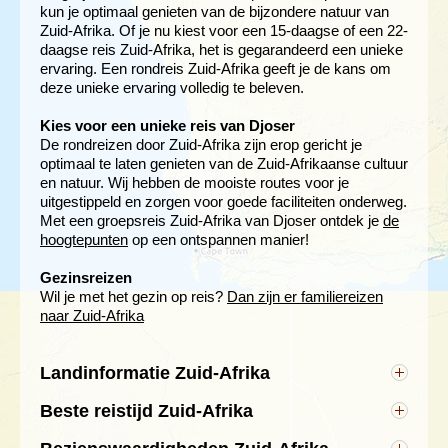
kun je optimaal genieten van de bijzondere natuur van
Zuid-Afrika. Of je nu kiest voor een 15-daagse of een 22-
daagse reis Zuid-Afrika, het is gegarandeerd een unieke
ervaring. Een rondreis Zuid-Afrika geeft je de kans om
deze unieke ervaring volledig te beleven.
Kies voor een unieke reis van Djoser
De rondreizen door Zuid-Afrika zijn erop gericht je
optimaal te laten genieten van de Zuid-Afrikaanse cultuur
en natuur. Wij hebben de mooiste routes voor je
uitgestippeld en zorgen voor goede faciliteiten onderweg.
Met een groepsreis Zuid-Afrika van Djoser ontdek je
de
hoogtepunten
op een ontspannen manier!
Gezinsreizen
Wil je met het gezin op reis?
Dan zijn er familiereizen
naar Zuid-Afrika
Landinformatie Zuid-Afrika
Hoofdstad: Pretoria
Beste reistijd Zuid-Afrika
Andere bekende steden in Zuid-Afrika: Kaapstad,
De seizoenen in Zuid-Afrika zijn tegenovergesteld
Johannesburg, Durban en Bloemfontein