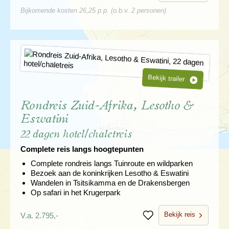
Bijkomende kosten 26,25 p.p. (o.b.v. 2 personen)
Bekijk trailer
Rondreis Zuid-Afrika, Lesotho &
Eswatini
22 dagen hotel/chaletreis
Complete reis langs hoogtepunten
Complete rondreis langs Tuinroute en wildparken
Bezoek aan de koninkrijken Lesotho & Eswatini
Wandelen in Tsitsikamma en de Drakensbergen
Op safari in het Krugerpark
Bekijk reis
V.a. 2.795,-
Bewaren