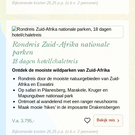
Bijkomende kosten 26,25 p.p. (o.b.v. 2 personen)
Rondreis Zuid-Afrika nationale
parken
18 dagen hotel/chaletreis
Ontdek de mooiste wildparken van Zuid-Afrika
Rondreis door de mooiste natuurgebieden van Zuid-
Afrika en Eswatini
Op safari in Pilanesberg, Marakele, Kruger en
Mapungubwe nationaal park
Ontmoet al wandelend met een ranger neushoorns
Maak mooie ‘hikes’ in de imposante Drakensbergen
Bekijk reis
V.a. 3.795,-
Bewaren
Bijkomende kosten 26,25 p.p. (o.b.v. 2 personen)