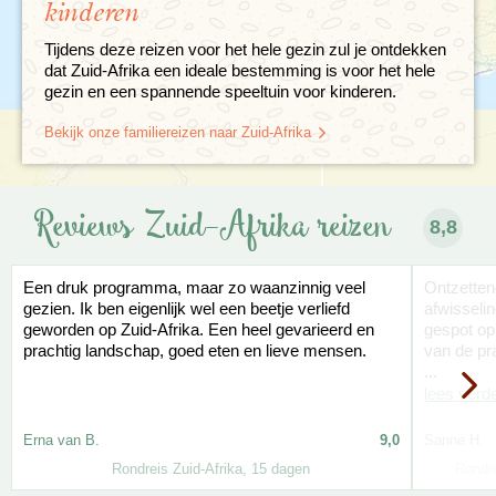
kinderen
Tijdens deze reizen voor het hele gezin zul je ontdekken
dat Zuid-Afrika een ideale bestemming is voor het hele
gezin en een spannende speeltuin voor kinderen.
Bekijk onze familiereizen naar Zuid-Afrika
Reviews Zuid-Afrika reizen
8,8
Een druk programma, maar zo waanzinnig veel
Ontzetten
gezien. Ik ben eigenlijk wel een beetje verliefd
afwisselin
geworden op Zuid-Afrika. Een heel gevarieerd en
gespot op
prachtig landschap, goed eten en lieve mensen.
van de pr
...
lees verd
Erna van B.
9,0
Sanne H.
Rondreis Zuid-Afrika, 15 dagen
Rondre