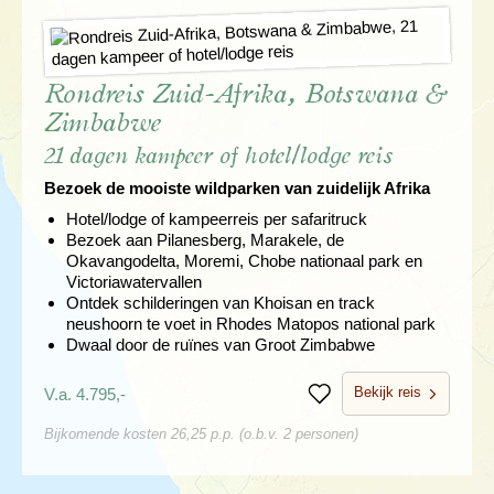
Rondreis Zuid-Afrika, Botswana &
Zimbabwe
21 dagen kampeer of hotel/lodge reis
Bezoek de mooiste wildparken van zuidelijk Afrika
Hotel/lodge of kampeerreis per safaritruck
Bezoek aan Pilanesberg, Marakele, de
Okavangodelta, Moremi, Chobe nationaal park en
Victoriawatervallen
Ontdek schilderingen van Khoisan en track
neushoorn te voet in Rhodes Matopos national park
Dwaal door de ruïnes van Groot Zimbabwe
Bekijk reis
V.a. 4.795,-
Bewaren
Bijkomende kosten 26,25 p.p. (o.b.v. 2 personen)