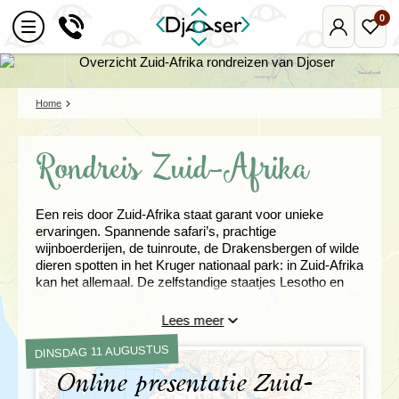
0
Mijn
Favo
Djoser
reize
Home
Rondreis Zuid-Afrika
Een reis door Zuid-Afrika staat garant voor unieke
ervaringen. Spannende safari’s, prachtige
wijnboerderijen, de tuinroute, de Drakensbergen of wilde
dieren spotten in het Kruger nationaal park: in Zuid-Afrika
kan het allemaal. De zelfstandige staatjes Lesotho en
Eswatini voegen daar hun hun unieke cultuur aan toe. Bij
Djoser kies je zelf je ideale groepsrondreis in Zuid-
Lees meer
Afrika. Ook kun je kiezen uit combinaties met diverse
andere landen zoals Botswana en Namibië.
DINSDAG 11 AUGUSTUS
Online presentatie Zuid-