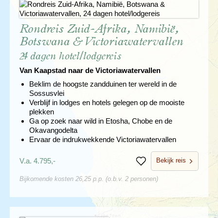
Rondreis Zuid-Afrika, Namibië,
Botswana & Victoriawatervallen
24 dagen hotel/lodgereis
Van Kaapstad naar de Victoriawatervallen
Beklim de hoogste zandduinen ter wereld in de
Sossusvlei
Verblijf in lodges en hotels gelegen op de mooiste
plekken
Ga op zoek naar wild in Etosha, Chobe en de
Okavangodelta
Ervaar de indrukwekkende Victoriawatervallen
Bekijk reis
V.a. 4.795,-
Bewaren
Bijkomende kosten 26,25 p.p. (o.b.v. 2 personen)