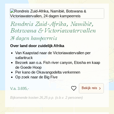
Rondreis Zuid-Afrika, Namibië,
Botswana & Victoriawatervallen
24 dagen kampeerreis
Over land door zuidelijk Afrika
Van Kaapstad naar de Victoriawatervallen per
safaritruck
Bezoek aan o.a. Fish river canyon, Etosha en kaap
de Goede Hoop
Per kano de Okavangodelta verkennen
Op zoek naar de Big Five
Bekijk reis
V.a. 3.695,-
Bewaren
Bijkomende kosten 26,25 p.p. (o.b.v. 2 personen)