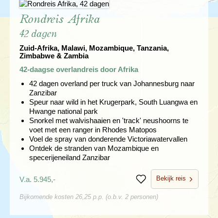
Rondreis Afrika
42 dagen
Zuid-Afrika, Malawi, Mozambique, Tanzania,
Zimbabwe & Zambia
42-daagse overlandreis door Afrika
42 dagen overland per truck van Johannesburg naar
Zanzibar
Speur naar wild in het Krugerpark, South Luangwa en
Hwange national park
Snorkel met walvishaaien en 'track' neushoorns te
voet met een ranger in Rhodes Matopos
Voel de spray van donderende Victoriawatervallen
Ontdek de stranden van Mozambique en
specerijeneiland Zanzibar
Bekijk reis
V.a. 5.945,-
Bewaren
Bijkomende kosten 26,25 p.p. (o.b.v. 2 personen)