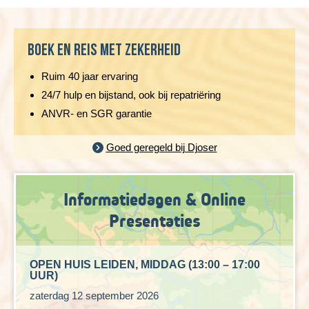
Ga op avontuur met fietsvakantie Servië en ontdek een
land vol verrassingen.
Je fietst langs de Donau,
Boek en reis met zekerheid
door pittoreske dorpjes en uitgestrekte natuurgebieden,
terwijl je onderweg geniet van gastvrije locals en een rijke
Ruim 40 jaar ervaring
historie. Tijdens de
fietsvakantie Servië
kom je langs
hoogtepunten zoals Belgrado, oude kloosters en het
24/7 hulp en bijstand, ook bij repatriëring
indrukwekkende Djerdap Nationaal Park met zijn
ANVR- en SGR garantie
spectaculaire rotsformaties. Deze fietsvakantie Servië
combineert sportieve inspanning met ontspanning, cultuur
Goed geregeld bij Djoser
en natuur, waardoor je een complete en onvergetelijke
reiservaring beleeft.
Informatiedagen & Online
Presentaties
OPEN HUIS LEIDEN, MIDDAG (13:00 – 17:00
UUR)
zaterdag 12 september 2026