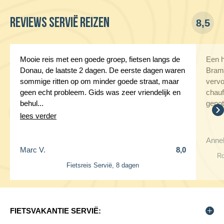
Reviews Servië reizen
8,5
Mooie reis met een goede groep, fietsen langs de
Een h
Donau, de laatste 2 dagen. De eerste dagen waren
Bram.
sommige ritten op om minder goede straat, maar
verv
geen echt probleem. Gids was zeer vriendelijk en
chauf
behul...
genot
lees verder
Annel
Marc V.
8,0
Ro
Fietsreis Servië, 8 dagen
FIETSVAKANTIE SERVIË: