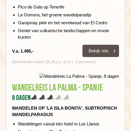
Pico de Gala op Tenerife
La Gomera, het groene wandelparadijs
Garajonay piek en het nevelwoud van El Cedro
Geniet van vulkanische landschappen en mooie
kusten
Bekijk reis
V.a. 1.495,-
Bijkomende kosten 26,25 p.p. (o.b.v. 2 personen)
Wandelreis La Palma - Spanje
8 dagen
WANDELEN OP 'LA ISLA BONITA', SUBTROPISCH
WANDELPARADIJS
Wandelingen vanuit één hotel in Los Llanos