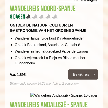
Wandelreis Noord-Spanje
8 dagen
ONTDEK DE NATUUR, CULTUUR EN
GASTRONOMIE VAN HET GROENE SPANJE
Wandelen langs ruige kust & natuurgebieden
Ontdek Baskenland, Asturias & Cantabrië
Wandelen in het natuurgebied Picos de Europa
Ontdek wijnstreek La Rioja en Bilbao met het
Guggenheim
Bekijk reis
V.a. 1.895,-
Bijkomende kosten 26,25 p.p. (o.b.v. 2 personen)
Wandelreis Andalusië - Spanje