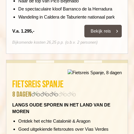
Naar de top van Pico Bejenado
De spectaculaire kloof Barranco de la Herradura
Wandeling in Caldera de Taburiente nationaal park
Bekijk reis
V.a. 1.295,-
Bijkomende kosten 26,25 p.p. (o.b.v. 2 personen)
Fietsreis Spanje
8 dagen
LANGS OUDE SPOREN IN HET LAND VAN DE
MOREN
Ontdek het echte Catalonië & Aragon
Goed uitgekiende fietsroutes over Vias Verdes