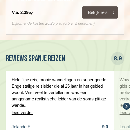
Bekijk reis
V.a. 2.395,-
Bijkomende kosten 26,25 p.p. (o.b.v. 2 personen)
Reviews Spanje reizen
8,9
Hele fijne reis, mooie wandelingen en super goede
Wow w
Engelstalige reisleider die al 25 jaar in het gebied
gids 
woont. Wist veel te vertellen en was een
motiv
aangename realistische leider van de soms pittige
vertr
wande...
leuke
lees verder
lees 
Jolande F.
9,0
Leont