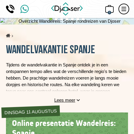
0
Home
Wandelvakantie Spanje
Tijdens de wandelvakantie in Spanje ontdek je in een
ontspannen tempo alles wat de verschillende regio's te bieden
hebben. De prachtige wandelreizen voeren je langs mooie
dorpjes en historische routes. Na elke wandeling keren we
terug naar ons centraal gelegen hotel, waar je genoeg
mogelijkheden hebt om er ook zelf eens op uit te trekken. We
Lees meer
bieden je een unieke manier om het mooie Spanje te gaan
DINSDAG 11 AUGUSTUS
verkennen!
Online presentatie Wandelreis:
Spanje