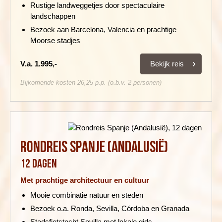
Rustige landweggetjes door spectaculaire
landschappen
Bezoek aan Barcelona, Valencia en prachtige
Moorse stadjes
Bekijk reis
V.a. 1.995,-
Bijkomende kosten 26,25 p.p. (o.b.v. 2 personen)
Rondreis Spanje (Andalusië)
12 dagen
Met prachtige architectuur en cultuur
Mooie combinatie natuur en steden
Bezoek o.a. Ronda, Sevilla, Córdoba en Granada
Stadsfietstocht Sevilla met lokale gids