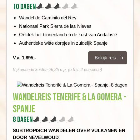
10 dagen
Wandel de Caminito del Rey
Nationaal Park Sierra de las Nieves
Ontdek het binnenland en de kust van Andalusië
Authentieke witte dorpjes in zuidelijk Spanje
Bekijk reis
V.a. 1.895,-
Bijkomende kosten 26,25 p.p. (o.b.v. 2 personen)
Wandelreis Tenerife & La Gomera -
Spanje
8 dagen
SUBTROPISCH WANDELEN OVER VULKANEN EN
DOOR NEVELWOUD