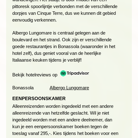
pittoresk spoorlijntje verbonden met de verschillende
Afstand: ± 14 kilometer
dorpjes van Cinque Terre, dus we kunnen dit gebied
Wandelduur: ± 6 uur
eenvoudig verkennen.
Hoogteverschil: 640 meter stijgen en 600 meter dalen
Zwaarte: 4 schoentjes
Albergo Lungomare is centraal gelegen aan de
boulevard en het strand. Ook zijn er verschillende
goede restaurantjes in Bonassola (waaronder in het
WANDELEN DOOR HET NATUURPARK FRAMURA
hotel zelf), dus geniet vooral van de heerlijke
Italiaanse keuken tijdens je verblijf!
Dag 5 Bonassola, wandeling natuurpark Framura
Dag 6 Bonassola, wandeling Manorola naar Corniglia
Bekijk hotelreviews op
Bonassola
Albergo Lungomare
EENPERSOONSKAMER
Alleenreizenden worden ingedeeld met een andere
alleenreizende van hetzelfde geslacht. Wil je niet
ingedeeld worden met een andere deelnemer, dan
kun je een eenpersoonskamer boeken tegen de
toeslag vanaf 295,-. Kies tijdens het boeken voor een