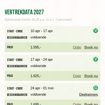
Na de wandeling van Riomaggiore naar Portovenere nemen
we de boot terug. Zo geniet je van een andere kijk op de
Vertrekdata 2027
kleurrijke dorpen langs de kust. Stedenliefhebbers kunnen een
wandeldag gebruiken om de trein te nemen naar Pisa, Lucca
Bijkomende kosten 26,25 p.p. (o.b.v. 2 personen)
of Genua.
V
10 apr - 17 apr
Start - einde
PRACHTIGE GROENE BERGHELLINGEN EN OLFIJGAARDEN
voldoende
Beschikbaarheid
i
Dag 2 Bonassola, wandeling Bonassola naar Monterosso
Prijs
1.595,-
Optie
Boek nu
V
17 apr - 24 apr
Start - einde
voldoende
Beschikbaarheid
i
Prijs
1.625,-
Optie
Boek nu
G
24 apr - 01 mei
Start - einde
voldoende
Deelnemers
Beschikbaarheid
i
Prijs
1.695,-
Optie
Boek nu