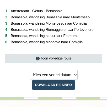
Reviews
Amsterdam - Genua - Bonassola
Bonassola, wandeling Bonassola naar Monterosso
Praktische informatie
Bonassola, wandeling Monterosso naar Corniglia
Bonassola, wandeling Riomaggiore naar Portovenere
FAQ
Bonassola, wandeling natuurpark Framura
Bonassola, wandeling Manorola naar Corniglia
Foto's en video
...
Reis boeken
Toon volledige route
Kies een
vertrekdatum
DOWNLOAD REISINFO