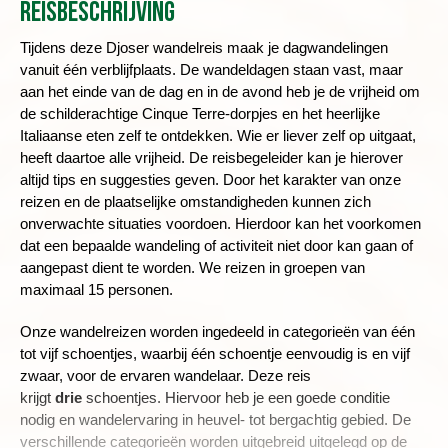
Reisbeschrijving
Tijdens deze Djoser wandelreis maak je dagwandelingen
vanuit één verblijfplaats.
De wandeldagen staan vast, maar
aan het einde van de dag en in de avond heb je de vrijheid om
de schilderachtige Cinque Terre-dorpjes en het heerlijke
Italiaanse eten zelf te ontdekken.
Wie er liever zelf op uitgaat,
heeft daartoe alle vrijheid. De reisbegeleider kan je hierover
altijd tips en suggesties geven. Door het karakter van onze
reizen en de plaatselijke omstandigheden kunnen zich
onverwachte situaties voordoen. Hierdoor kan het voorkomen
dat een bepaalde wandeling of activiteit niet door kan gaan of
aangepast dient te worden. We reizen in groepen van
maximaal 15 personen.
Onze wandelreizen worden ingedeeld in categorieën van één
tot vijf schoentjes, waarbij één schoentje eenvoudig is en vijf
zwaar, voor de ervaren wandelaar. Deze reis
krijgt
drie
schoentjes. Hiervoor heb je een goede conditie
nodig en wandelervaring in heuvel- tot bergachtig gebied. De
verschillende categorieën worden uitgebreid uitgelegd op de