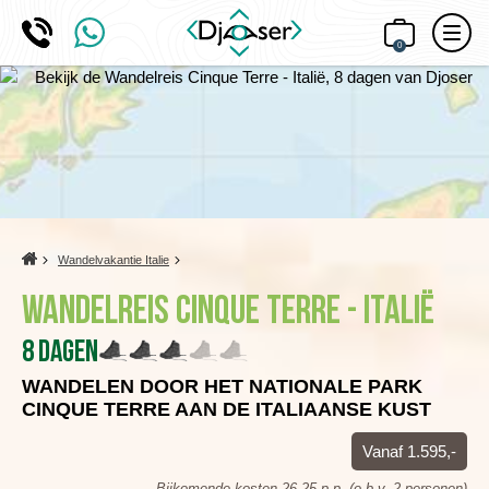
0
Home
Wandelvakantie Italie
Wandelreis Cinque Terre - Italië
8 dagen
WANDELEN DOOR HET NATIONALE PARK
CINQUE TERRE AAN DE ITALIAANSE KUST
Vanaf 1.595,-
Bijkomende kosten 26,25 p.p. (o.b.v. 2 personen)