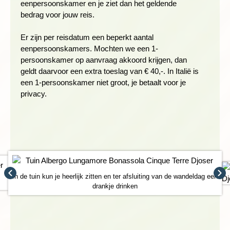
eenpersoonskamer en je ziet dan het geldende
bedrag voor jouw reis.
Er zijn per reisdatum een beperkt aantal
De trein brengt ons naar Deiva Marina voor een wandeling
eenpersoonskamers. Mochten we een 1-
door het natuurpark Framura. Je loopt hoog boven de blauwe
persoonskamer op aanvraag akkoord krijgen, dan
zee, door slaperige dorpjes en langs begroeide berghellingen
geldt daarvoor een extra toeslag van € 40,-. In Italië is
naar het uitkijkpunt Salto della Leppre. Op de tweede etappe,
een 1-persoonskamer niet groot, je betaalt voor je
tussen Framura en ons hotel in Bonassola, leiden geplaveide
privacy.
paden naar stille stranden. De volgende dag wandelen we van
Manarola naar Corniglia door het heuvelachtige achterland,
tussen de wijngaarden en via het bergdorpje Volastra op 340
meter hoogte. Je loopt ongeveer vier uur.
Wandeling natuurpark Framura
Afstand: ± 13 kilometer
In de tuin kun je heerlijk zitten en ter afsluiting van de wandeldag een
Wandelduur: ± 4,5 uur
drankje drinken
Hoogteverschil: 630 meter stijgen en dalen
Zwaarte: 3 schoentjes