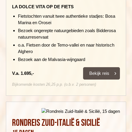
LA DOLCE VITA OP DE FIETS
Fietstochten vanuit twee authentieke stadjes: Bosa
Marina en Orosei
Bezoek ongerepte natuurgebieden zoals Bidderosa
natuurreservaat
o.a. Fietsen door de Temo-vallei en naar historisch
Alghero
Bezoek aan de Malvasia-wijngaard
Bekijk reis
V.a. 1.695,-
Bijkomende kosten 26,25 p.p. (o.b.v. 2 personen)
Rondreis Zuid-Italië & Sicilië