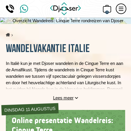
0
Home
Wandelvakantie Italie
In Italië kun je met Djoser wandelen in de Cingue Terre en aan
de Amalfikust. Tijdens de wandelreis in Cinque Terre kust
wandelen we tussen vijf spectaculair gelegen vissersdorpjes
en door het heuvelachtige achterland van Liturgische kust. In
het zuiden bij Napels kun je de Vesuvius beklimmen, Pompeii
bezoeken en loop je langs de mooie Amalfikust.
Lees meer
DINSDAG 11 AUGUSTUS
Online presentatie Wandelreis:
Cinque Terre