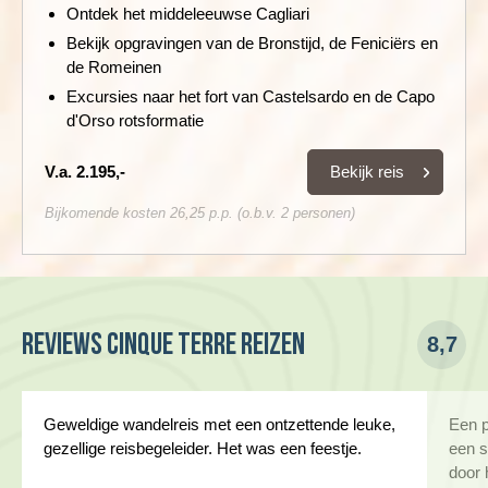
Ontdek het middeleeuwse Cagliari
Bekijk opgravingen van de Bronstijd, de Feniciërs en
de Romeinen
Excursies naar het fort van Castelsardo en de Capo
d'Orso rotsformatie
Bekijk reis
V.a. 2.195,-
Bijkomende kosten 26,25 p.p. (o.b.v. 2 personen)
Reviews Cinque Terre reizen
8,7
Geweldige wandelreis met een ontzettende leuke,
Een p
gezellige reisbegeleider. Het was een feestje.
een s
door 