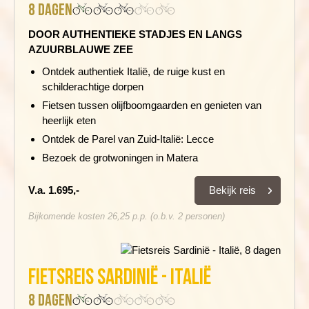
8 dagen
DOOR AUTHENTIEKE STADJES EN LANGS
AZUURBLAUWE ZEE
Ontdek authentiek Italië, de ruige kust en
schilderachtige dorpen
Fietsen tussen olijfboomgaarden en genieten van
heerlijk eten
Ontdek de Parel van Zuid-Italië: Lecce
Bezoek de grotwoningen in Matera
Bekijk reis
V.a. 1.695,-
Bijkomende kosten 26,25 p.p. (o.b.v. 2 personen)
Fietsreis Sardinië - Italië
8 dagen