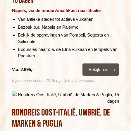
15 dagen
Napels, via de mooie Amalfikust naar Sicilië
Van antieke steden tot actieve vulkanen
Bezoek o.a. Napels en Palermo
Bekijk de opgravingen van Pompeii, Segesta en
Selinunte
Excursies naar o.a. de Etna vulkaan en tempels van
Paestum
Bekijk reis
V.a. 2.695,-
Bijkomende kosten 26,25 p.p. (o.b.v. 2 personen)
Rondreis Oost-Italië, Umbrië, de
Marken & Puglia