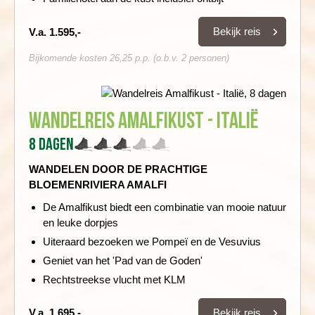
Bekijk reis
V.a. 1.595,-
Bijkomende kosten 26,25 p.p. (o.b.v. 2 personen)
Wandelreis Amalfikust - Italië
8 dagen
WANDELEN DOOR DE PRACHTIGE
BLOEMENRIVIERA AMALFI
De Amalfikust biedt een combinatie van mooie natuur
en leuke dorpjes
Uiteraard bezoeken we Pompeï en de Vesuvius
Geniet van het 'Pad van de Goden'
Rechtstreekse vlucht met KLM
Bekijk reis
V.a. 1.695,-