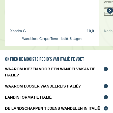
vertr
onnod
lees 
Xandra G.
10,0
Karin
Wandelreis Cinque Terre - Italië, 8 dagen
Ontdek de mooiste regio's van Italië te voet
WAAROM KIEZEN VOOR EEN WANDELVAKANTIE
ITALIË?
Een wandelvakantie Italië is de ideale manier om het
WAAROM DJOSER WANDELREIS ITALIË?
prachtige landschap, de rijke cultuur en de heerlijke keuken
van Italië te ontdekken. Tijdens het wandelen in Italië ervaar
Djoser combineert vrijheid en comfort met persoonlijke
LANDINFORMATIE ITALIË
je schilderachtige dorpjes, glooiende heuvels, ruige
beleving. Tijdens het
kustlijnen en adembenemende uitzichten. Samen wandelen
Hoofdstad: Rome
DE LANDSCHAPPEN TIJDENS WANDELEN IN ITALIË
betekent genieten van de stilte van de natuur, bijzondere
Andere bekende plaatsen: Florence, Venetië, Napels