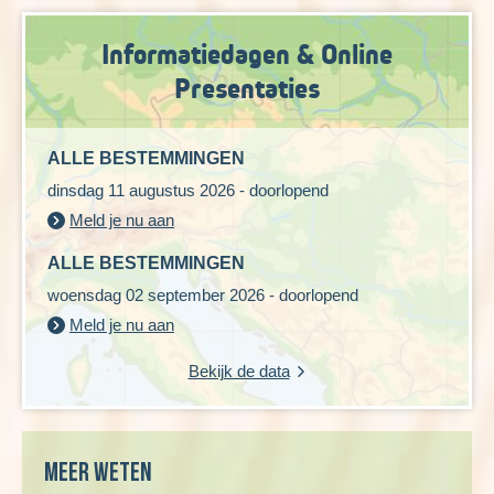
zodat elke dag een nieuwe beleving biedt. Tijdens het
wandelen in Italië ontdek je verborgen paden,
Informatiedagen & Online
panoramische uitzichten, historische stadjes en lokale
culinaire hoogstandjes.
Presentaties
ALLE BESTEMMINGEN
dinsdag 11 augustus 2026 - doorlopend
Meld je nu aan
ALLE BESTEMMINGEN
woensdag 02 september 2026 - doorlopend
Meld je nu aan
Bekijk de data
Meer weten