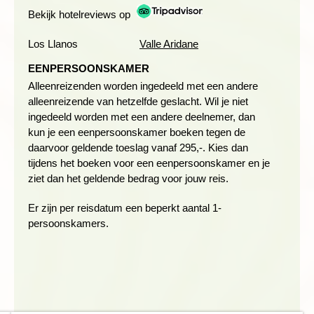
Bekijk hotelreviews op
Los Llanos
Valle Aridane
EENPERSOONSKAMER
Alleenreizenden worden ingedeeld met een andere
Deze dag is er geen programma maar kun je de dag naar
alleenreizende van hetzelfde geslacht. Wil je niet
eigen behoefte invullen. Ga bijvoorbeeld naar de markt in de
ingedeeld worden met een andere deelnemer, dan
hallen op de Plaza de Mercado of neem een kijkje in de
kun je een eenpersoonskamer boeken tegen de
binnenstad, waar veel van de oorspronkelijke architectuur van
daarvoor geldende toeslag vanaf 295,-. Kies dan
La Palma terug te vinden is. Ook kun je de openbare bus (ca.
tijdens het boeken voor een eenpersoonskamer en je
1 uur) nemen naar de hoofdstad
Santa Cruz de la Palma
. De
ziet dan het geldende bedrag voor jouw reis.
stad werd in 1493 opgericht door Alonso Fernández de Lugo
en was een belangrijke haven op de route tussen Europa en
Er zijn per reisdatum een beperkt aantal 1-
de koloniën in Amerika. De zestiende eeuw was de bloeitijd als
persoonskamers.
derde grootste haven in Europa na Antwerpen en Sevilla. De
stad heeft een overvloed aan Vlaamse religieuze kunst en
kenmerkend zijn de bewerkte houten balkons met uitzicht op
zee. Het rustige stadje met haar koloniale herenhuizen heeft
vele culturele bezienswaardigheden zoals het Historisch
Museum, met een opmerkelijke (schilder)kunstcollectie