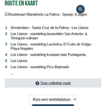
Route en kaart
Reisbeschrijving
Vertrekdata/prijs
Reviews
Amsterdam - Santa Cruz de la Palma - Los Llanos
Los Llanos - wandeling lavavelden San Antonio- &
Praktische informatie
Teneguía-vulkaan
Los Llanos - wandeling Laurisilva, El Cubo de Galga -
Playa Nogales
FAQ
Los Llanos - wandeling kustpad naar Puntagorda
Los Llanos
Foto's en video
Los Llanos - wandeling Pico Bejenado
Reis boeken
...
Toon volledige route
Kies een
vertrekdatum