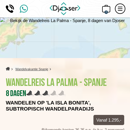
0
Home
Wandelvakantie Spanje
Wandelreis La Palma - Spanje
8 dagen
WANDELEN OP 'LA ISLA BONITA',
SUBTROPISCH WANDELPARADIJS
Vanaf 1.295,-
Bijkomende kosten 26,25 p.p. (o.b.v. 2 personen)