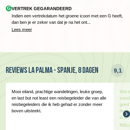
informatie geven over bijvoorbeeld leeftijden en het aantal
Indien je een ander vluchtschema hebt dan de groep, dan
G
VERTREK GEGARANDEERD
mannen, vrouwen of alleengaande reizigers.
kun je geen gebruik maken van de transfer van/naar de
Indien een vertrekdatum het groene icoon met een G heeft,
luchthaven.
dan ben je er zeker van dat je na het ont...
De groepen bestaan uit maximaal 18 deelnemers.
De gemiddelde groepsgrootte om de reis door te laten gaan
Lees meer
is 8.
Reviews La Palma - Spanje, 8 dagen
9,1
Mooi eiland, prachtige wandelingen, leuke groep,
Wat e
Vandaag bewandelen we het noordwestelijke deel van de
en last but not least een reisbegeleider die van alle
wande
schitterende GR130, de Camino de la Costa, een lange
reisbegeleiders die ik heb gehad er zonder meer
goed 
afstandswandeling die de hele kustlijn volgt. We beginnen in
boven uitsteekt.
heel 
het dorpje Tijarafe en lopen langs wijnvelden en
is u...
amandelboomgaarden met hun prachtig roze bloesem in het
lees 
voorjaar. Via het gehucht Tinizara gaat de tocht naar het