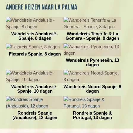
of breng de maanden voorafgaand aan je reis je
Andere reizen naar La Palma
conditie op peil en probeer uitgerust aan je wandelreis
te beginnen. Zo heb je meer plezier van je vakantie.
Een goede uitrusting is ook van belang. Zorg altijd
voor goed ingelopen schoenen en neem de juiste
Wandelreis Andalusië -
Wandelreis Tenerife & La
kleding mee. Niets is zo vervelend als gebrekkig
Spanje, 8 dagen
Gomera - Spanje, 8 dagen
materiaal.
Fietsreis Spanje, 8 dagen
Wandelreis Pyreneeën, 13
dagen
Wandelreis Andalusië -
Wandelreis Noord-Spanje, 8
Spanje, 10 dagen
dagen
Rondreis Spanje
Rondreis Spanje &
(Andalusië), 12 dagen
Portugal, 13 dagen