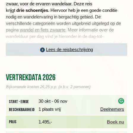
zwaar, voor de ervaren wandelaar.
Deze reis
krijgt
drie
schoentjes
. Hiervoor heb je een goede conditie
nodig en wandelervaring in bergachtig gebied. De
verschillende categorieën worden uitgebreid uitgelegd op de
pagina
wandel en fiets zwaarte
. Meer informatie over de
wandelduur per dag vind je hieronder in de dag-tot-
dagbeschrijving en een toelichting over de zwaarte van deze
reis lees je in
de praktische informatie
Lees de reisbeschrijving
.
Vertrekdata 2026
HET VRUCHTBARE DAL VAN LOS LLANOS
Dag 1 Amsterdam - Santa Cruz de la Palma - Los Llanos
Bijkomende kosten 26,25 p.p. (o.b.v. 2 personen)
Na een rechtstreekse vlucht
naar Santa Cruz de la Palma
G
30 okt - 06 nov
Start - einde
rijden we direct door naar ons hotel in
Los Llanos de Aridane
.
1 plaats vrij
Deelnemers
Beschikbaarheid
i
Het is de grootste plaats op het eiland en ligt op een vruchtbare
vlakte, waar sinaasappels, bananen en avocado’s worden
Prijs
1.495,-
Boek nu
verbouwd. Om alvast een beetje in te lopen, kan een
eenvoudige wandeling variërend van anderhalf tot drie uur