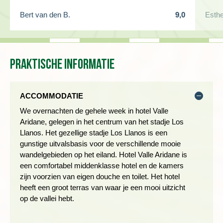
verderop gelegen Puntagorda. Onderweg doorkruisen we de
Bert van den B.
9,0
Esthe
indrukwekkende Barranco Garome en stoppen we bij een
uitzichtpunt met drakenbomen.
Het eindpunt van de wandeling is Puntagorda, een gemoedelijk
Praktische informatie
dorpje. Vanaf hier nemen we de bus terug naar Los Llanos.
Afstand: 11 km
Wandelduur: ± 4 uur
ACCOMMODATIE
Hoogteverschil: 300m stijgen en dalen
We overnachten de gehele week in hotel Valle
Aridane, gelegen in het centrum van het stadje Los
Llanos. Het gezellige stadje Los Llanos is een
Dag 5 Los Llanos, vrije dag
gunstige uitvalsbasis voor de verschillende mooie
wandelgebieden op het eiland. Hotel Valle Aridane is
een comfortabel middenklasse hotel en de kamers
zijn voorzien van eigen douche en toilet. Het hotel
heeft een groot terras van waar je een mooi uitzicht
op de vallei hebt.