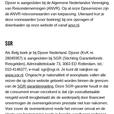
Djoser is aangesloten bij de Algemene Nederlandse Vereniging
van Reisondernemingen (ANVR). Op al onze Djoserreizen zijn
de ANVR-reisvoorwaarden van toepassing. Uiteraard kun je
deze voorwaarden (voor boeking) bij ons opvragen of
downloaden op onze website of vanaf
anvr.nl
.
SGR
Als Belg boek je bij Djoser Nederland. Djoser (KvK nr.
28045957) is aangesloten bij SGR (Stichting Garantiefonds
Reisgelden), Admiraliteitskade 73, 3063 ED Rotterdam, tel.:
010-4146377, e-mail: sgr@sgr.nl. Je kunt dit nakijken op
www.sgr.nl
. Ongeacht je nationaliteit of woonplaats vallen alle
reizen die op deze website geboekt worden binnen de grenzen
van de
SGR-garantieregeling.
Deze SGR-garantie houdt in dat
de consument ervan verzekerd is dat zijn vooruitbetaalde
reisgeld wordt terugbetaald als de wederpartij door financieel
onvermogen de overeengekomen prestatie niet kan nakomen.
Voor zover de overeenkomst mede het vervoer omvat en de