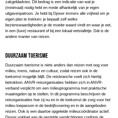
zakgeldadvies. Dit bedrag is een indicatie van wat je
(minimaal) nodig hebt en mede afhankelijk van je eigen
uitgavenpatroon. Je hebt bij Djoser immers alle vrijheid om je
eigen plan te trekken: je bepaalt zelf welke
bezienswaardigheden je de moeite waard vindt en waar je eet,
in een (luxe) restaurant of bij een lokaal eetstalletje. Dát is de
andere manier van reizen.
Duurzaam toerisme
Duurzaam toerisme is niets anders dan reizen met oog voor
milieu, mens, natuur en cultuur, zodat reizen ook in de
toekomst mogelijk blijft. De reisbranche voelt zich hierbij
betrokken. ANVR-reisorganisaties hebben zich in ANVR-
verband verplicht om een milieuprogramma met praktische
maatregelen op te stellen. In dit programma beschrijven de
reisorganisaties hoe zij nu en in de toekomst de zorg voor het
milieu toepassen in de bedrijfsvoering en in de aangeboden
reizen. Ook is een daartoe opgeleide milieucoördinator actief.
Djoser voldoet aan de gestelde verplichtingen conform de