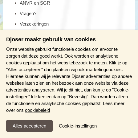
ANVR en SGR
Vragen?
Verzekeringen
Reis en boek met Djoser zekerheid
Djoser maakt gebruik van cookies
Onze website gebruikt functionele cookies om ervoor te
Meer weten?
zorgen dat deze goed werkt. Ook worden er analytische
cookies geplaatst om het websitebezoek te meten. Klik je op
Brochure aanvragen
"Alles accepteren" dan plaatsen wij ook marketingcookies.
Presentaties en Infodagen
Hiermee kunnen wij je relevante Djoser advertenties op andere
websites laten zien en het bezoek aan onze website via deze
Aanmelden nieuwsbrief
advertenties analyseren. Wil je dit niet, dan kun je op "Cookie-
instellingen" klikken en dan op "Bevestig". Dan worden alleen
de functionele en analytische cookies geplaatst. Lees meer
over ons
cookiebeleid
Functioneel en Analytisch
Cookie-instellingen
Cookies die er voor zorgen dat de website naar behoren
functioneert en cookies waarmee wij anoniem het gebruik van