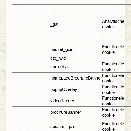
Analytische
_gat
cookie
Functionele
bucket_guid
cookie
cto_lwid
Functionele
cookiebar
cookie
Functionele
homepageBrochureBanner
cookie
Functionele
popupOverlay_
cookie
Functionele
videoBanner
cookie
Functionele
brochureBanner
cookie
Functionele
session_guid
cookie