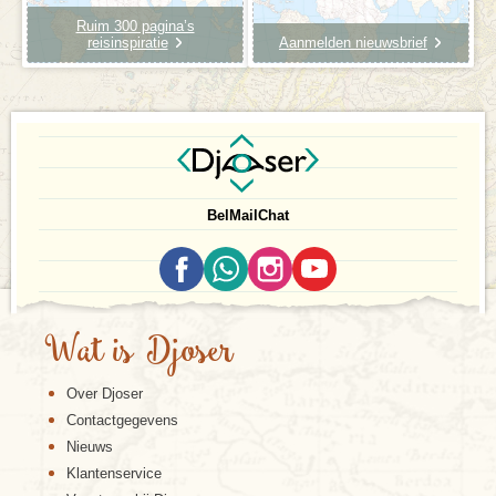
Ruim 300 pagina’s
reisinspiratie
Aanmelden nieuwsbrief
Bel
Mail
Chat
Wat is Djoser
Over Djoser
Contactgegevens
Nieuws
Klantenservice