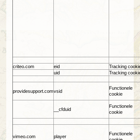
criteo.com
eid
Tracking cooki
uid
Tracking cooki
Functionele
providesupport.com
vsid
cookie
Functionele
__cfduid
cookie
Functionele
vimeo.com
player
cookie