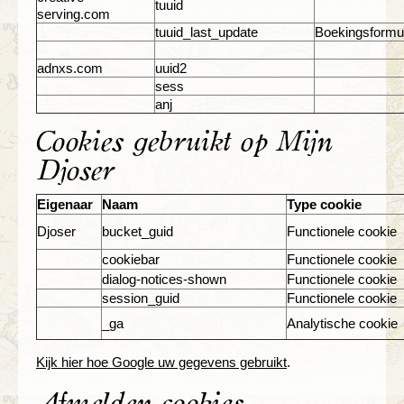
tuuid
serving.com
tuuid_last_update
Boekingsformul
adnxs.com
uuid2
sess
anj
Cookies gebruikt op Mijn
Djoser
Eigenaar
Naam
Type cookie
Djoser
bucket_guid
Functionele cookie
cookiebar
Functionele cookie
dialog-notices-shown
Functionele cookie
session_guid
Functionele cookie
_ga
Analytische cookie
Kijk hier hoe Google uw gegevens gebruikt
.
Afmelden cookies