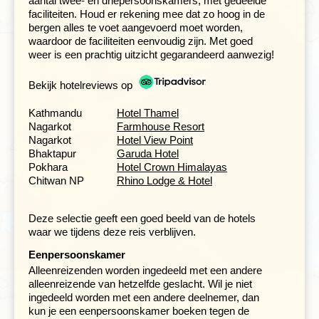
aantal twee- en driepersoonskamers, met gedeelde
faciliteiten. Houd er rekening mee dat zo hoog in de
bergen alles te voet aangevoerd moet worden,
waardoor de faciliteiten eenvoudig zijn. Met goed
weer is een prachtig uitzicht gegarandeerd aanwezig!
Bekijk hotelreviews op
Kathmandu
Hotel Thamel
Nagarkot
Farmhouse Resort
Dag 3:
De volgende ochtend kun je vroeg opstaan om
Nagarkot
Hotel View Point
naar Poon Hill te lopen op 3.210 meter. Dit is één van de
Bhaktapur
Garuda Hotel
beroemste plekken om de zonsopkomst over het
Pokhara
Hotel Crown Himalayas
Annapurna gebergte te bewonderen. Het zicht op de
Chitwan NP
Rhino Lodge & Hotel
toppen Annapurna I, Annapurna South, Dhaulagiri,
Hiunchuli en Machhapuchhre (de 'vissenstaart') zal je
altijd bijblijven. Vanaf Ghorepani volgen we na het ontbijt
Deze selectie geeft een goed beeld van de hotels
een stijgend pad naar Deorali met mooie uitzichten naar
waar we tijdens deze reis verblijven.
beide kanten van de bergrug. Na de lunch in Banthanthi
Eenpersoonskamer
is het nog een kleine twee uur naar onze
overnachtingsplaats in Tadapani op 2.590 meter. Het
Alleenreizenden worden ingedeeld met een andere
laatste stuk is weer een pittige klim.
alleenreizende van hetzelfde geslacht. Wil je niet
ingedeeld worden met een andere deelnemer, dan
kun je een eenpersoonskamer boeken tegen de