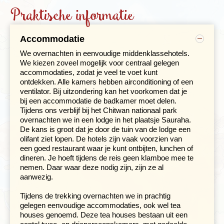
zeeniveau, rijden we naar Naya Pul op 1.070 meter. Hier
Praktische informatie
begint onze
trekking
met als eerste doel het dorpje
Tikhedhunga op 1.540 meter. We lopen hier in ongeveer
vier à vijf uur naar toe, maar dat kan, afhankelijk van het
Accommodatie
aantal pauzes dat je neemt, natuurlijk ook langer of
We overnachten in eenvoudige middenklassehotels.
korter duren. De wandeling begint rustig, maar de laatste
We kiezen zoveel mogelijk voor centraal gelegen
kilometers gaan de hoogte in. Onderweg zijn voldoende
accommodaties, zodat je veel te voet kunt
theestalletjes om af en toe even bij te komen.
ontdekken. Alle kamers hebben airconditioning of een
ventilator. Bij uitzondering kan het voorkomen dat je
Dag 2:
De tocht via het plaatsje Ulleri naar
Ghorepani
op
bij een accommodatie de badkamer moet delen.
een hoogte van 2.850 meter is pittig. Waarschijnlijk is dit
Tijdens ons verblijf bij het Chitwan nationaal park
de zwaarste dag van de reis, want je bent ruim zeven
overnachten we in een lodge in het plaatsje Sauraha.
uur onderweg en overbrugt een hoogte van ruim 1.200
De kans is groot dat je door de tuin van de lodge een
meter. De stijging wordt geleidelijker naarmate de tocht
olifant ziet lopen. De hotels zijn vaak voorzien van
vordert; je loopt door een mooi eikenbos met vele
een goed restaurant waar je kunt ontbijten, lunchen of
rododendrons die in maart en april in volle bloei staan.
dineren. Je hoeft tijdens de reis geen klamboe mee te
Het pad bestaat voornamelijk uit stenen trappen deze
nemen. Daar waar deze nodig zijn, zijn ze al
dag. Ghorepani biedt een mooi uitzicht op de bergen.
aanwezig.
Tijdens de trekking overnachten we in prachtig
gelegen eenvoudige accommodaties, ook wel tea
houses genoemd. Deze tea houses bestaan uit een