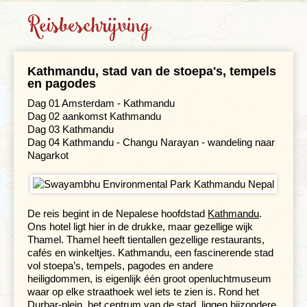
Reisbeschrijving
Gezondheid
Hotelverlenging
Kathmandu, stad van de stoepa's, tempels
Klimaat en geografie
en pagodes
Dag 01 Amsterdam - Kathmandu
Zwaarte van de reis
Dag 02 aankomst Kathmandu
Dag 03 Kathmandu
Reisbegeleiding en gidsen
Dag 04 Kathmandu - Changu Narayan - wandeling naar
Nagarkot
De reis begint in de Nepalese hoofdstad
Kathmandu
.
Ons hotel ligt hier in de drukke, maar gezellige wijk
Thamel. Thamel heeft tientallen gezellige restaurants,
cafés en winkeltjes. Kathmandu, een fascinerende stad
vol stoepa’s, tempels, pagodes en andere
heiligdommen, is eigenlijk één groot openluchtmuseum
waar op elke straathoek wel iets te zien is. Rond het
Durbar-plein, het centrum van de stad, liggen bijzondere