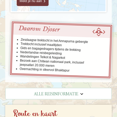
Meld je nu aan
Daarom Djoser
Zesdaagse trektocht in het Annapurna gebergte
Trektocht inclusief maaltijden
Gids en bagagedragers tijdens de trekking
Nederlandse reisbegeleiding
Wandelingen Telkot & Nagarkot
Bezoek aan Chitwan nationaal park, inclusief
jeepsafari 20.000 meren
Overnachting in sfeervol Bhaktapur
ALLE REISINFORMATIE
REISBESCHRIJVING
Route en kaart
VERTREKDATA/PRIJS