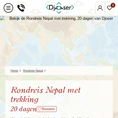
0
Mijn
Favo
Djoser
reize
Home
Rondreis Nepal
Rondreis Nepal met
trekking
20 dagen
Bewaren