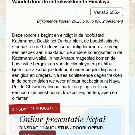
Wandel door de indrukwekkende Himalaya
Vanaf 2.695,-
Bijkomende kosten 26,25 p.p. (o.b.v. 2 personen)
Deze rondreis begint en eindigt in de hoofdstad
Kathmandu. Bekijk het Durbar-plein, de boeddhistische
stoepa’s en de hindoeïstische heiligdommen. Je brengt
een bezoek aan Bhaktapur, de andere koningsstad in de
Kathmandu-vallei. In het Annapurnagebied komen de
hoge witte bergpieken van de Himalaya erg dichtbij
tijdens de zesdaagse trektocht onder begeleiding van
een gids en dragers. Na zes schitterende dagen trekken
in de bergen dalen we weer af naar het beginpunt Naya
Pul. In Chitwan nationaal park kun je op zoek naar
eenhoornige neushoorns, krokodillen, herten, apen en
olifanten.
DINSDAG 11 AUGUSTUS
Online presentatie Nepal
DINSDAG 11 AUGUSTUS - DOORLOPEND