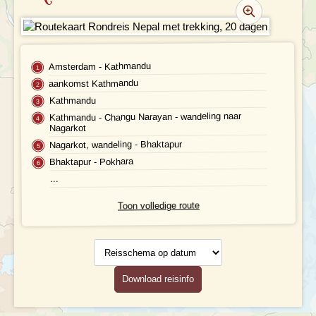
REVIEWS
PRAKTISCHE INFORMATIE
Amsterdam - Kathmandu
aankomst Kathmandu
Accommodatie
FAQ
Kathmandu
Kathmandu - Changu Narayan - wandeling naar
FOTO'S EN VIDEO
Vliegreis
Nagarkot
Nagarkot, wandeling - Bhaktapur
REIS BOEKEN
Vervoer
Bhaktapur - Pokhara
...
Bij de reis inbegrepen
Toon volledige route
Excursies
Reisschema
Reisdocumenten
op datum
Geldzaken
Download reisinfo
Maaltijden