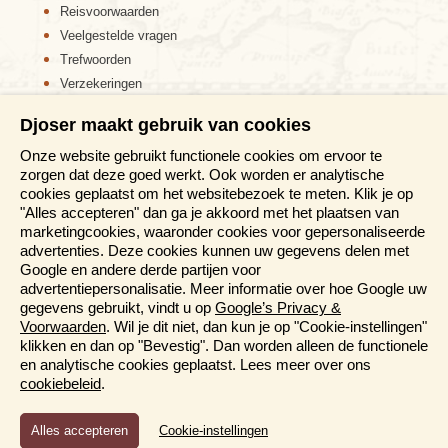
Reisvoorwaarden
Veelgestelde vragen
Trefwoorden
Verzekeringen
Sitemap
Djoser maakt gebruik van cookies
Disclaimer
Onze website gebruikt functionele cookies om ervoor te
Cookiebeleid
zorgen dat deze goed werkt. Ook worden er analytische
Privacy verklaring
cookies geplaatst om het websitebezoek te meten. Klik je op
Reis en boek met Djoser zekerheid
"Alles accepteren" dan ga je akkoord met het plaatsen van
marketingcookies, waaronder cookies voor gepersonaliseerde
Meer weten?
advertenties. Deze cookies kunnen uw gegevens delen met
Google en andere derde partijen voor
advertentiepersonalisatie. Meer informatie over hoe Google uw
Brochures aanvragen
gegevens gebruikt, vindt u op
Google’s Privacy &
Informatiedagen
Voorwaarden
. Wil je dit niet, dan kun je op "Cookie-instellingen"
Magazine
klikken en dan op "Bevestig". Dan worden alleen de functionele
Aanmelden nieuwsbrief
en analytische cookies geplaatst. Lees meer over ons
cookiebeleid
.
Functioneel en Analytisch
Cookie-instellingen
Cookies die er voor zorgen dat de website naar behoren