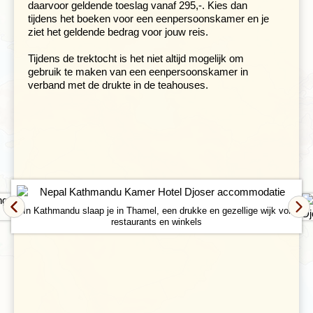
daarvoor geldende toeslag vanaf 295,-. Kies dan
tijdens het boeken voor een eenpersoonskamer en je
ziet het geldende bedrag voor jouw reis.
Tijdens de trektocht is het niet altijd mogelijk om
gebruik te maken van een eenpersoonskamer in
verband met de drukte in de teahouses.
Dag 4:
Ook de wandeling naar Chomrong is pittig te
noemen, maar je wordt weer beloond met prachtige
In Kathmandu slaap je in Thamel, een drukke en gezellige wijk vol
vergezichten. De eerste anderhalf uur dalen we richting
restaurants en winkels
de rivier. Nadat we over een stalen swingbrug zijn
gelopen gaat het pad weer omhoog. In Chomrong, een
klein plaatsje op 2.170 meter hoogte, is het laatste dorp
voordat trekkers afslaan naar Annapurna Basecamp.
Hier verblijf je tijdens onze trektocht het dichtst bij de
hoogste bergpieken en heb je vanaf het terras van het