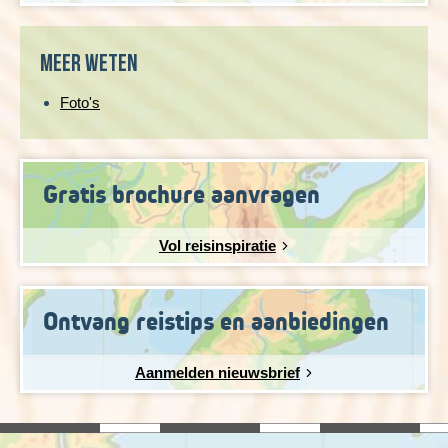
natuur en cultuur van dit prachtige land te ervaren. Of je nu
kiest voor een uitdagende trektocht langs wandelroutes
Schotland highlands of een ontspannen wandeling langs de
Meer weten
meren en kastelen, een Schotland wandelreis zal je zeker
betoveren!
Foto's
Gratis brochure aanvragen
Vol reisinspiratie
Ontvang reistips en aanbiedingen
Aanmelden nieuwsbrief