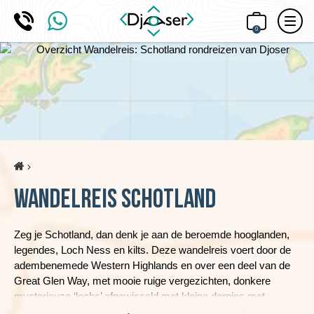
0
Home
Wandelreis Schotland
Zeg je Schotland, dan denk je aan de beroemde hooglanden,
legendes, Loch Ness en kilts. Deze wandelreis voert door de
adembenemede Western Highlands en over een deel van de
Great Glen Way, met mooie ruige vergezichten, donkere
mysterieuze ‘lochs’ afgewisseld met kleine dorpjes met
gezellige pubs. Uiteraard mag een wandeling bij Ben Nevis niet