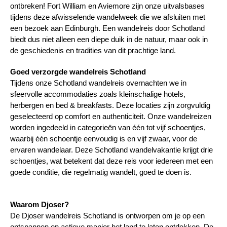
ontbreken! Fort William en Aviemore zijn onze uitvalsbases
tijdens deze afwisselende wandelweek die we afsluiten met
een bezoek aan Edinburgh. Een wandelreis door Schotland
biedt dus niet alleen een diepe duik in de natuur, maar ook in
de geschiedenis en tradities van dit prachtige land.
Goed verzorgde wandelreis Schotland
Tijdens onze Schotland wandelreis overnachten we in
sfeervolle accommodaties zoals kleinschalige hotels,
herbergen en bed & breakfasts. Deze locaties zijn zorgvuldig
geselecteerd op comfort en authenticiteit.
Onze wandelreizen
worden ingedeeld in categorieën van één tot vijf schoentjes,
waarbij één schoentje eenvoudig is en vijf zwaar, voor de
ervaren wandelaar. Deze Schotland wandelvakantie krijgt drie
schoentjes, wat betekent dat deze reis voor iedereen met een
goede conditie, die regelmatig wandelt, goed te doen is.
Waarom Djoser?
De Djoser wandelreis Schotland is ontworpen om je op een
ontspannen en actieve manier het land te laten ontdekken. De