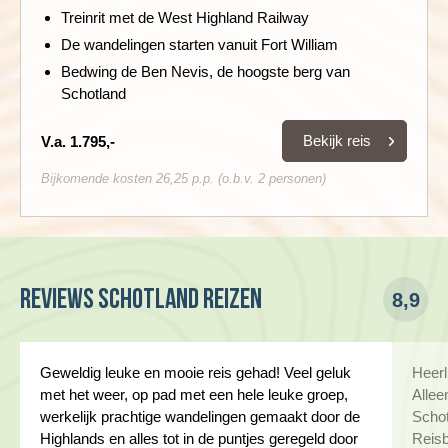
Treinrit met de West Highland Railway
De wandelingen starten vanuit Fort William
Bedwing de Ben Nevis, de hoogste berg van
Schotland
Bekijk reis
V.a. 1.795,-
Bijkomende kosten 26,25 p.p. (o.b.v. 2 personen)
Reviews Schotland reizen
8,9
Geweldig leuke en mooie reis gehad! Veel geluk
Heerl
met het weer, op pad met een hele leuke groep,
Allee
werkelijk prachtige wandelingen gemaakt door de
Schot
Highlands en alles tot in de puntjes geregeld door
Reisb