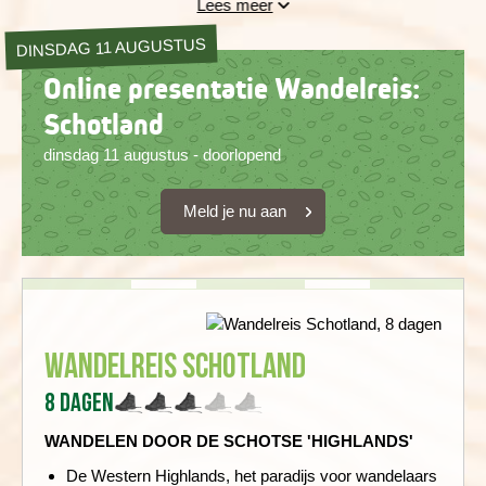
Lees meer
ontbreken! Fort William en Inverness zijn onze uitvalsbases
DINSDAG 11 AUGUSTUS
tijdens deze afwisselende wandelweek die we afsluiten met
een bezoek aan Edinburgh.
Online presentatie Wandelreis:
Schotland
dinsdag 11 augustus - doorlopend
Meld je nu aan
Wandelreis Schotland
8 dagen
WANDELEN DOOR DE SCHOTSE 'HIGHLANDS'
De Western Highlands, het paradijs voor wandelaars