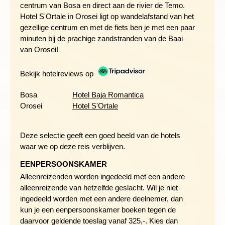
centrum van Bosa en direct aan de rivier de Temo.
liggen een aantal indrukwekkende kerken uit de 17e en 18e
Hotel S'Ortale in Orosei ligt op wandelafstand van het
eeuw met verschillende bouwstijlen. Wil je liever wat actievers
gezellige centrum en met de fiets ben je met een paar
doen, dan is het leuk om bijvoorbeeld een boottocht te maken
minuten bij de prachige zandstranden van de Baai
in de Golfo di Orosei, met stops bij Grotta del Blue Marino,
van Orosei!
Cala Luna, Cala Mariolu en Cala Goloritzé.
Bekijk hotelreviews op
FIETSEN LANGS DE ZILVERKLEURIGE STRANDEN VAN BIDDEROSA
Bosa
Hotel Baja Romantica
Orosei
Hotel S'Ortale
Dag 6 Orosei - fietstocht naar Bidderosa natuurreservaat -
Orosei
V
Deze selectie geeft een goed beeld van de hotels
waar we op deze reis verblijven.
EENPERSOONSKAMER
Alleenreizenden worden ingedeeld met een andere
alleenreizende van hetzelfde geslacht. Wil je niet
ingedeeld worden met een andere deelnemer, dan
kun je een eenpersoonskamer boeken tegen de
daarvoor geldende toeslag vanaf 325,-. Kies dan