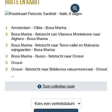
Route en kaart
Reisbeschrijving
Vertrekdata/prijs
Reviews
Amsterdam - Olbia - Bosa Marina
Bosa Marina - fietstocht van Vilanova Monteleone naar
Praktische informatie
Alghero - Bosa Marina
Bosa Marina - fietstocht naar Temo-vallei en Malvasia-
wijngaarden - Bosa Marina
FAQ
Bosa Marina - Nuoro - fietstocht naar Orosei
Orosei
Foto's en video
Orosei - fietstocht naar Bidderosa natuurreservaat - Orosei
Reis boeken
...
Toon volledige route
Kies een
vertrekdatum