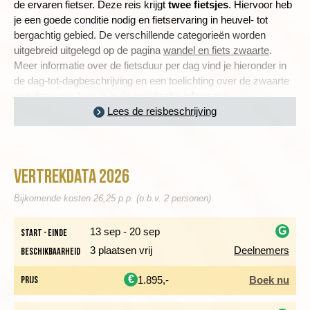
de ervaren fietser. Deze reis krijgt
twee fietsjes
.
Hiervoor heb
je een goede conditie nodig en fietservaring in heuvel- tot
bergachtig gebied. De verschillende categorieën worden
uitgebreid uitgelegd op de pagina
wandel en fiets zwaarte
.
Meer informatie over de fietsduur per dag vind je hieronder in
de dag-tot-dagbeschrijving en een toelichting over de zwaarte
van deze reis lees je in
de praktische informatie
.
Lees de reisbeschrijving
SPAANSE SFEREN IN KUSTPLAATS BOSA MARINA
Vertrekdata 2026
Dag 1 Amsterdam - Olbia - Bosa Marina
Na aankomst op de luchthaven van Olbia rijden we met onze
Bijkomende kosten 26,25 p.p. (o.b.v. 2 personen)
bus naar het hotel in Bosa Marina, vlakbij het historische
stadje Bosa. Het stadje ligt in het westen aan de Temo-rivier,
G
13 sep - 20 sep
Start - einde
die vlakbij uitmondt in de Middellandse Zee. Bosa heeft veel
3 plaatsen vrij
Deelnemers
Beschikbaarheid
Spaanse invloeden met onder meer een middeleeuwse wijk en
i
mooie straten met 18e- en 19e-eeuwse paleisachtige
€
Prijs
1.895,-
Boek nu
woningen. De stad is ook bekend om zijn smeedwerk en
kantproductie.