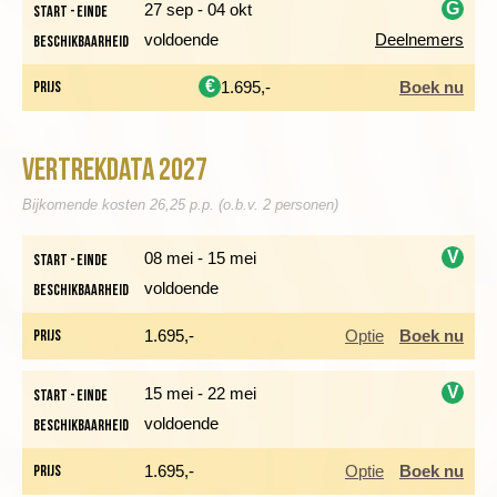
G
27 sep - 04 okt
Start - einde
voldoende
Deelnemers
Beschikbaarheid
i
Dag 2 Bosa Marina - fietstocht van Vilanova Monteleone
naar Alghero - Bosa Marina
€
Prijs
1.695,-
Boek nu
Vertrekdata 2027
Bijkomende kosten 26,25 p.p. (o.b.v. 2 personen)
V
08 mei - 15 mei
Start - einde
voldoende
Beschikbaarheid
i
Prijs
1.695,-
Optie
Boek nu
V
15 mei - 22 mei
Start - einde
De volgende ochtend rijden we naar het dorpje Vilanova
voldoende
Beschikbaarheid
i
Monteleone. Hier stappen we op de fiets en rijden richting de
kust. Een prachtige route waarbij je onderweg al vele kurk
Prijs
1.695,-
Optie
Boek nu
eiken zult zien, de oogst van de bast gebeurd elke negen jaar.