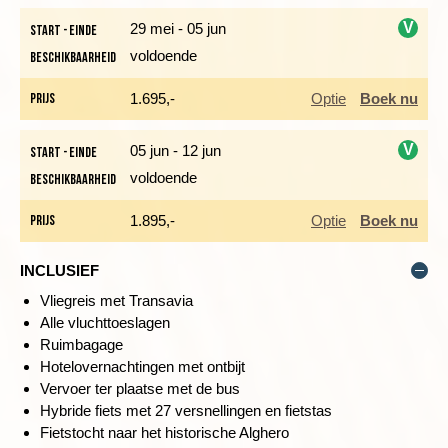
We komen aan in het sfeervolle historische stadje Alghero,
V
29 mei - 05 jun
Start - einde
met smalle straatjes en Catalaanse kerken die dateren uit de
voldoende
Beschikbaarheid
12e eeuw. In 1355 werd Alghero veroverd door de Catalanen
i
en daardoor heeft het stadje ook wel de bijnaam ‘het kleine
Prijs
1.695,-
Optie
Boek nu
Barcelona’. De straatnamen zijn zowel in het Italiaans als in
het Catalaans geschreven. Er is tijd om te lunchen en het
V
05 jun - 12 jun
stadje verder te ontdekken. Aan het einde van de middag gaan
Start - einde
we terug naar Bosa, waarbij we de kustlijn terug naar ons hotel
voldoende
Beschikbaarheid
i
volgen.
Prijs
1.895,-
Optie
Boek nu
Afstand fietstocht: 27 kilometer
200 meter stijgen en 650 meter dalen
INCLUSIEF
Vliegreis met Transavia
Alle vluchttoeslagen
Dag 3 Bosa Marina - fietstocht naar Temo-vallei en
Ruimbagage
Malvasia-wijngaarden - Bosa Marina
Hotelovernachtingen met ontbijt
Vervoer ter plaatse met de bus
Hybride fiets met 27 versnellingen en fietstas
Fietstocht naar het historische Alghero