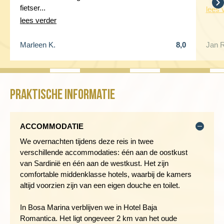
prachtig en biedt mooie uitzichten. We verruilen de bus voor de
fietser...
lees 
fiets en rijden verder door de prachtige natuur. Een rustige
lees verder
weg, grotendeels een afdaling, Onderweg zie je wijngaarden,
olijfboom plantages en prachtige rotsformaties. Deze tocht
Marleen K.
8,0
Jan R
geeft een mooie indruk van de diversiteit van het eiland. Ons
eindpunt is het mooie oude plaatsje Orosei dat aan de oostkust
ligt, onze verblijfplaats voor de komende vier nachten.
Praktische informatie
Afstand fietstocht: 52 kilometer
250 meter stijgen en 1000 meter dalen
ACCOMMODATIE
HET CHARMANTE CENTRUM VAN OROSEI
We overnachten tijdens deze reis in twee
verschillende accommodaties: één aan de oostkust
Dag 5 Orosei
van Sardinië en één aan de westkust. Het zijn
Vandaag staat er geen fietstocht op het programma en heb je
comfortable middenklasse hotels, waarbij de kamers
alle tijd om Orosei te ontdekken. De regio is bekend vanwege
altijd voorzien zijn van een eigen douche en toilet.
de stranden en prachtige kust, terwijl het stadje zelf zeer
charmant is met zijn witgekalkte huizen en gebouwen. Een
In Bosa Marina verblijven we in Hotel Baja
van de mooiste bezienswaardigheden van Orosei is het
Romantica. Het ligt ongeveer 2 km van het oude
prachtige plein Piazza del Popolo. Aan dit Middeleeuwse plein