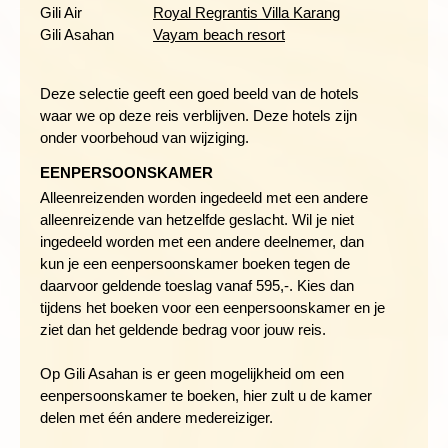
Gili Air
Royal Regrantis Villa Karang
Hoogteverschillen: 260 meter stijgen en 460 meter dalen
Gili Asahan
Vayam beach resort
Deze selectie geeft een goed beeld van de hotels
Dag 10 Gili Air
waar we op deze reis verblijven. Deze hotels zijn
Dag 11 Gili Air - Senggigi, fietstocht Lingsar
onder voorbehoud van wijziging.
Dag 12 Senggigi, fietstocht Pengsong
EENPERSOONSKAMER
Alleenreizenden worden ingedeeld met een andere
alleenreizende van hetzelfde geslacht. Wil je niet
ingedeeld worden met een andere deelnemer, dan
kun je een eenpersoonskamer boeken tegen de
daarvoor geldende toeslag vanaf 595,-. Kies dan
tijdens het boeken voor een eenpersoonskamer en je
ziet dan het geldende bedrag voor jouw reis.
Op Gili Asahan is er geen mogelijkheid om een
eenpersoonskamer te boeken, hier zult u de kamer
delen met één andere medereiziger.