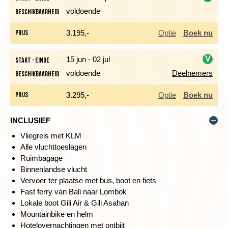
de voet van de
Batur vulkaan
in het midden van Bali en vanaf
voldoende
Beschikbaarheid
daar fietsen we door kleine dorpjes, waar je Balinese huizen en
i
tempels bezoekt, naar Tegalalang.
Prijs
3.195,-
Optie
Boek nu
Afstand: ± 24 km (1,5 uur)
Hoogteverschillen: 170 meter stijgen en 625 meter dalen
V
15 jun - 02 jul
Start - einde
voldoende
Deelnemers
Beschikbaarheid
i
Prijs
3.295,-
Optie
Boek nu
DE RIJSTVELDEN VAN JATILUWIH
Dag 5 Ubud - fietstocht Jatiluwih - Munduk
INCLUSIEF
Dag 6 Munduk - Lovina
Vliegreis met KLM
Dag 7 Lovina - fietstocht van Air Saneh naar Amed
Alle vluchttoeslagen
Ruimbagage
Binnenlandse vlucht
We laten Ubud achter ons en trekken naar de bergen in het
Vervoer ter plaatse met bus, boot en fiets
noordwesten van Bali. De fietsroute van vandaag start bij de
Fast ferry van Bali naar Lombok
tempel Pura Batukaru. Deze mysterieuze tempel ligt hoog op
Lokale boot Gili Air & Gili Asahan
de hellingen van de vulkaan Batukaru, in een mossig en
Mountainbike en helm
vochtig bos. We fietsen vandaag maximaal 20 kilometer over
Hotelovernachtingen met ontbijt