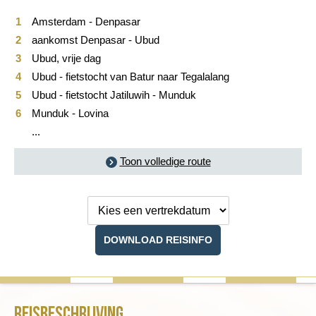
Reviews
Amsterdam - Denpasar
aankomst Denpasar - Ubud
Praktische informatie
Ubud, vrije dag
Ubud - fietstocht van Batur naar Tegalalang
FAQ
Ubud - fietstocht Jatiluwih - Munduk
Munduk - Lovina
Foto's en video
...
Reis boeken
Toon volledige route
Kies een
vertrekdatum
DOWNLOAD REISINFO
Reisbeschrijving