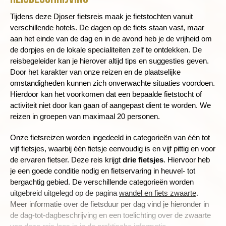
Tijdens deze Djoser fietsreis maak je fietstochten vanuit
verschillende hotels. De dagen op de fiets staan vast, maar
aan het einde van de dag en in de avond heb je de vrijheid om
de dorpjes en de lokale specialiteiten zelf te ontdekken. De
reisbegeleider kan je hierover altijd tips en suggesties geven.
Door het karakter van onze reizen en de plaatselijke
omstandigheden kunnen zich onverwachte situaties voordoen.
Hierdoor kan het voorkomen dat een bepaalde fietstocht of
activiteit niet door kan gaan of aangepast dient te worden. We
reizen in groepen van maximaal 20 personen.
Onze fietsreizen worden ingedeeld in categorieën van één tot
vijf fietsjes, waarbij één fietsje eenvoudig is en vijf pittig en voor
de ervaren fietser. Deze reis krijgt
drie fietsjes
.
Hiervoor heb
je een goede conditie nodig en fietservaring in heuvel- tot
bergachtig gebied. De verschillende categorieën worden
uitgebreid uitgelegd op de pagina
wandel en fiets zwaarte
.
Meer informatie over de fietsduur per dag vind je hieronder in
de dag-tot-dagbeschrijving en een toelichting over de zwaarte