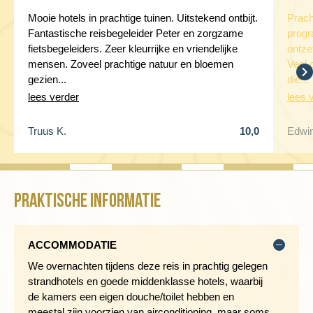
Dag 9 Candidasa - Lepang - Padang Bai - Gili Air
Mooie hotels in prachtige tuinen. Uitstekend ontbijt.
Prach
Fantastische reisbegeleider Peter en zorgzame
progr
fietsbegeleiders. Zeer kleurrijke en vriendelijke
ontze
mensen. Zoveel prachtige natuur en bloemen
Veel 
gezien...
die...
lees verder
lees 
Truus K.
10,0
Edwi
Praktische informatie
Na het ontbijt rijden we de volgende ochtend eerst met de
ACCOMMODATIE
busjes naar het plaatsje Tirtagangga, waar we het waterpaleis
We overnachten tijdens deze reis in prachtig gelegen
van de vroegere vorst van Oost-Bali bezoeken. De fietsroute
strandhotels en goede middenklasse hotels, waarbij
van vandaag begint in de bergen boven Tirtagangga en voert
de kamers een eigen douche/toilet hebben en
door het heuvelachtige landschap dat ligt ingeklemd tussen de
meestal zijn voorzien van airconditioning, maar soms