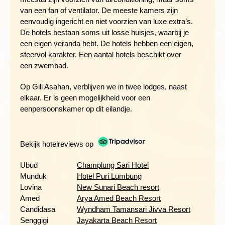
vulkaan Gunung Agung in het noorden en de kustlijn in het
van een fan of ventilator. De meeste kamers zijn
zuiden. In het eerste deel van de route fietsen we langs
eenvoudig ingericht en niet voorzien van luxe extra’s.
rijstvelden en door dorpjes waar onder andere traditionele
De hotels bestaan soms uit losse huisjes, waarbij je
smeden actief zijn. Liefhebbers kunnen halverwege de route
een eigen veranda hebt. De hotels hebben een eigen,
een fikse klim omhoog wagen. De heuvel
sfeervol karakter. Een aantal hotels beschikt over
die beklommen moet worden is begroeit met salakstruiken,
een zwembad.
een vrucht die alleen maar in Indonesië voorkomt. Samen met
de rest van de groep, die met de busjes op de top van de
Op Gili Asahan, verblijven we in twee lodges, naast
heuvel wordt afgezet, volgt er een lange afdaling door een
elkaar. Er is geen mogelijkheid voor een
agrarisch gebied met prachtige vergezichten over rijstvelden
eenpersoonskamer op dit eilandje.
en de kustlijn van zuidoost Bali. We eindigen de fietsroute
vandaag nabij de tempel Goa Lawah en rijden vanaf daar naar
de kustplaats Candidasa voor onze overnachting.
Bekijk hotelreviews op
Deze dag steken per 'fast ferry' over naar
Lombok
en reizen
Ubud
Champlung Sari Hotel
door naar het kleine eilandje Gili Air. We slapen twee nachten
Munduk
Hotel Puri Lumbung
op dit tropische eiland: even de benen laten rusten. Het witte
Lovina
New Sunari Beach resort
strand ligt op loopafstand van het hotel. Je kunt er snorkelen of
Amed
Arya Amed Beach Resort
duiken en ook de andere Gili-eilanden bezoeken.
Candidasa
Wyndham Tamansari Jivva Resort
Senggigi
Jayakarta Beach Resort
Afstand dag 8: ± 45 km (3 uur)