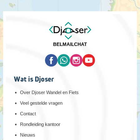
De laatste wandeldag brengt ons naar het beschermde
natuurpark Sierras de Tejeda. Vanwege de diversiteit is het
BEL
MAIL
CHAT
populair onder wandelaars en bergbergbeklimmers. Je vindt
hier bergen, rivieren, watervallen, diepe ravijnen, meertjes en
bossen. De bergen zijn bedekt met pijnbomen en dennen,
ideaal voor de steenarend. Bijzonder aan dit gebied is ook dat
hier de op één na grootste populatie van de Iberische steenbok
Wat is Djoser
leeft. Wij ontdekken tijdens onze wandeling de kloven van de
Rio Verde. Onderweg komen we natuurlijke zwemmeertjes en
Over Djoser Wandel en Fiets
kleine watervallen tegen.
Veel gestelde vragen
Afstand: 7 kilometer
Wandelduur: ca. 3 uur
Contact
Hoogteverschil: ca. 150 meter stijgen en 500 meter dalen
Rondleiding kantoor
Nieuws
Dag 10 Almuñecar - Malaga - Amsterdam