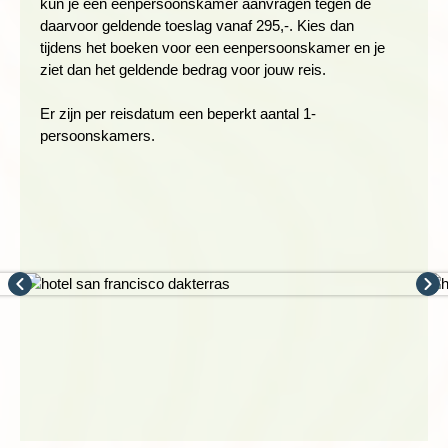
kun je een eenpersoonskamer aanvragen tegen de
daarvoor geldende toeslag vanaf 295,-. Kies dan
tijdens het boeken voor een eenpersoonskamer en je
ziet dan het geldende bedrag voor jouw reis.
Er zijn per reisdatum een beperkt aantal 1-
persoonskamers.
Vandaag rijden we in een uurtje naar Caminito del Rey, 'het
Koningspad'. Het is een wandelpad dat loopt van Alora naar
Campillos door de El Chorro-kloof. Het drie kilometer lange
pad is maximaal een meter breed en loopt 100 meter boven de
'el Chorro' rivier. Het pas werd geopend in 1905 met als doel
om spullen te transporteren. Inmiddels is het een populaire
wandeling voor toeristen. Hoge kliffen en mooie vergezichten
wisselen elkaar af. Het is een makkelijke wandeling, maar je