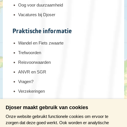
Oog voor duurzaamheid
Helaas is onze reis tot een einde gekomen. We stappen met
mooie herinneringen in de bus naar Malaga voor de
Vacatures bij Djoser
terugvlucht naar Amsterdam.
Praktische informatie
Wandel en Fiets zwaarte
Trefwoorden
Reisvoorwaarden
ANVR en SGR
Vragen?
Verzekeringen
Reis en boek met Djoser zekerheid
Djoser maakt gebruik van cookies
Meer weten?
Onze website gebruikt functionele cookies om ervoor te
zorgen dat deze goed werkt. Ook worden er analytische