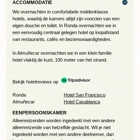
ACCOMMODATIE
We overnachten in comfortabele middenklasse
hotels, waarbij de kamers altijd zijn voorzien van een
eigen douche en toilet. In Ronda overnachten we in
een eenvoudig centraal gelegen hotel op loopafstand
Na het ontbijt rijden we in 45 minuten naar de start van onze
van restaurants, cafés en bezienswaardigheden.
wandeling in het Sierra de las Nieves NP. Sinds 1995 is dit
nationale park toegevoegd aan de lijst van biosfeerreservaten
In Almuñecar overnachten we in een klein familie
van UNESCO. Het landschap varieert van hoge bergen,
hotel vlakbij de kust, 100 meter van het strand.
Spaanse zilversparren en diepe kloven. Het is een onbewoond
gebied waar veel wilde dieren leven, zoals everzwijnen,
vossen, steenbokken en berggeiten. Omdat het een waterrijke
Bekijk hotelreviews op
omgeving is zijn er veel grotten en spelonken ontstaan.
Ronda
Hotel San Francisco
Afstand: 10 kilometer
Almuñecar
Hotel Casablanca
Wandelduur: ca. 4 uur
Hoogteverschil: ca. 450 meter stijgen en dalen
EENPERSOONSKAMER
Alleenreizenden worden ingedeeld met een andere
alleenreizende van hetzelfde geslacht. Wil je niet
Dag 5 Ronda - wandeling El Caminito del Rey
ingedeeld worden met een andere deelnemer, dan