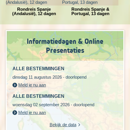
Dag 8 Almuñecar - vrije dag (optionele wandeling)
Rondreis Spanje
Rondreis Spanje &
(Andalusië), 12 dagen
Portugal, 13 dagen
Informatiedagen & Online
Presentaties
ALLE BESTEMMINGEN
dinsdag 11 augustus 2026 - doorlopend
Meld je nu aan
ALLE BESTEMMINGEN
Vandaag een dag in zelf in te vullen. Je kunt de openbare bus
pakken naar een bijzonder kustplaatsje 15 minuten
woensdag 02 september 2026 - doorlopend
verderop, Salobreña. Het is gebouwd op een heuveltop,
Meld je nu aan
waarbij de ene kant bebouwd is met huizen, maar de andere
kant te steil was om op te bouwen. Bovenop de top staat een
Bekijk de data
oud Moors kasteel dat hoog boven het plaatsje uittorent.