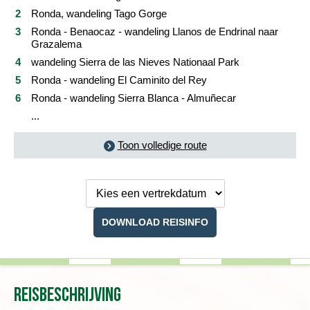
Ronda, wandeling Tago Gorge
Praktische informatie
Ronda - Benaocaz - wandeling Llanos de Endrinal naar
Grazalema
FAQ
wandeling Sierra de las Nieves Nationaal Park
Ronda - wandeling El Caminito del Rey
Foto's en video
Ronda - wandeling Sierra Blanca - Almuñecar
...
Reis boeken
Toon volledige route
Kies een
vertrekdatum
DOWNLOAD REISINFO
Reisbeschrijving