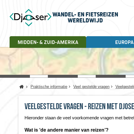
WANDEL- EN FIETSREIZEN
WERELDWIJD
MIDDEN- & ZUID-AMERIKA
EUROPA
FIETSREIZEN
WANDELREIZEN
Landen
Cuba, 18 dagen
Andorra
Letland
Albanië
Litouwen
Engeland
Noorwegen
Home
Praktische informatie
Veel gestelde vragen
Veelgestel
Estland
Portugal
Frankrijk
Schotland
Griekenland
Servië
Veelgestelde vragen - Reizen met Djos
Ierland
Spanje
Italië
Turkije
Hieronder staan de veel voorkomende vragen met betrekk
Kroatië
Verenigd Koninkrijk
Wat is ‘de andere manier van reizen’?