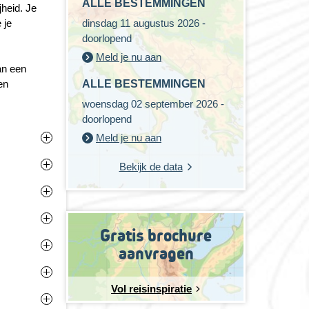
ALLE BESTEMMINGEN
jheid. Je
 je
dinsdag 11 augustus 2026 -
doorlopend
Meld je nu aan
an een
en
ALLE BESTEMMINGEN
woensdag 02 september 2026 -
doorlopend
Meld je nu aan
ntwintig
Bekijk de data
g. Het
en over
f bieden
 vanwege
hikken
en. Wil
n de
Gratis brochure
en is van
 de
aanvragen
e
zwaar te
bepaalde
rmatie –
Vol reisinspiratie
chten
eizen
zijn