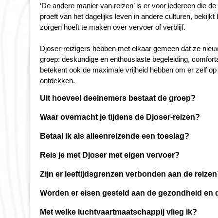
‘De andere manier van reizen’ is er voor iedereen die de
proeft van het dagelijks leven in andere culturen, bekij
zorgen hoeft te maken over vervoer of verblijf.
Djoser-reizigers hebben met elkaar gemeen dat ze nieu
groep: deskundige en enthousiaste begeleiding, comfort
betekent ook de maximale vrijheid hebben om er zelf op u
ontdekken.
Uit hoeveel deelnemers bestaat de groep?
Onze groepen bestaan in de meeste gevallen uit maxima
Waar overnacht je tijdens de Djoser-reizen?
reizigers mee; op de website staan bij de verschillende
Tijdens een Djoserreis overnacht je in schone middenkla
minimaal aantal deelnemers is meestal acht. Gemiddeld
Betaal ik als alleenreizende een toeslag?
het algemeen beschikken over een eigen douche en toile
Reis je alleen dan deel je in principe je kamer met een
extra voorzieningen, bijvoorbeeld een zwembad. Op enk
Reis je met Djoser met eigen vervoer?
de groepssamenstelling zo uitkomen dat je in een eenper
over het algemeen over voldoende faciliteiten, maar o
Djoser heeft al het vervoer in het land van bestemming 
je verzekerd zijn van een eigen kamer of tent, dan kunnen
tenten opgeslagen in de ‘bush’.
Zijn er leeftijdsgrenzen verbonden aan de reize
airconditioning, van plaats naar plaats. Het voordeel va
diverse bestemmingen staat onder praktische informati
De meeste reizigers vallen binnen de leeftijdsgroep van 3
bezienswaardigheid of om even de benen te strekken. Om
Worden er eisen gesteld aan de gezondheid en d
Overnachtingen in een nachttrein, op een boot of bij de l
zijn. De minimum leeftijd voor alleenreizenden is 18 ja
trajecten per vliegtuig afgelegd. Deze binnenlandse vlucht
accommodatie worden de accommodaties tijdens de rei
Iedereen die beschikt over een normale conditie en gezo
reizigers 21 jaar of ouder zijn zijn als er medereizigers 
Met welke luchtvaartmaatschappij vlieg ik?
echter wel een sportieve instelling en een gezonde do