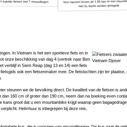
Voor mensen boven de 1.85 kan er een mountai
 hybride fietsen met 7 versnellingen
met XL-frame worden geregeld
ingen. In Vietnam is het een sportieve fiets en in
tot onze beschikking van dag 4 (vertrek naar Ben
t verblijf in Siem Reap (dag 13 en 14) een fiets
fietsgids ook een fietsenmaker mee. De fietstochten zijn ter plaatse, 
.
er steunen we de bevolking direct. De kwaliteit van de fietsen is and
er dan 160 cm of groter dan 190 cm,
neem dan na boeking even contac
 de kans groot dat u een mountainbike krijgt waarop geen bagagedrag
 verplicht. Helmhuur is inbegrepen bij deze reis.
ortabele bus, die is voorzien van airconditioning. De bus gaat de geh