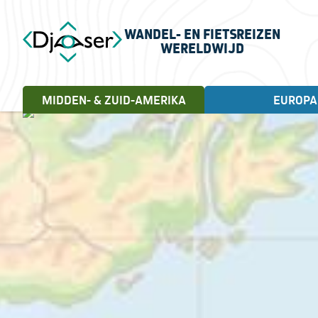
WANDEL- EN FIETSREIZEN
WERELDWIJD
MIDDEN- & ZUID-AMERIKA
EUROPA
FIETSREIZEN
WANDELREIZEN
Landen
Cuba, 18 dagen
Andorra
Letland
Albanië
Litouwen
Engeland
Noorwegen
Estland
Portugal
Frankrijk
Schotland
Griekenland
Servië
Ierland
Spanje
Italië
Turkije
Kroatië
Verenigd Koninkrijk