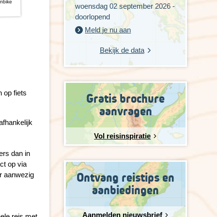
nbike
woensdag 02 september 2026 -
doorlopend
Meld je nu aan
Bekijk de data
Gratis brochure
aanvragen
afhankelijk
Vol reisinspiratie
ers dan in
t op via
Ontvang reistips en
er aanwezig
aanbiedingen
Aanmelden nieuwsbrief
ele reis met