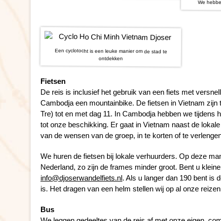
We hebben
Een cyclotocht is een leuke manier om de stad te
ontdekken
Fietsen
De reis is inclusief het gebruik van een fiets met versnell
Cambodja een mountainbike. De fietsen in Vietnam zijn 
Tre) tot en met dag 11. In Cambodja hebben we tijdens he
tot onze beschikking. Er gaat in Vietnam naast de lokale 
van de wensen van de groep, in te korten of te verlengen
We huren de fietsen bij lokale verhuurders. Op deze mani
Nederland, zo zijn de frames minder groot. Bent u klein
info@djoserwandelfiets.nl
. Als u langer dan 190 bent is
is. Het dragen van een helm stellen wij op al onze reizen
Bus
We leggen gedeeltes van de reis af met onze eigen, comf