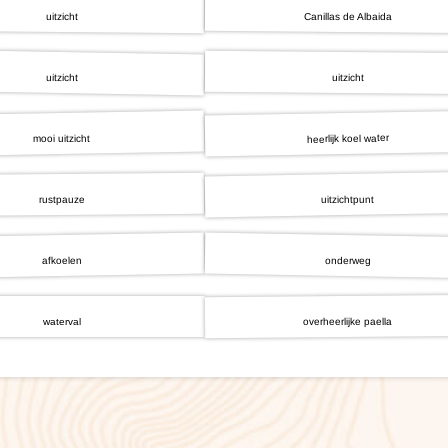
Canillas de Albaida
uitzicht
Kreta (Griekenland), 8 dagen
Wales, 8 dagen
Kroatië, 8 dagen
uitzicht
uitzicht
heerlijk koel water
mooi uitzicht
uitzichtpunt
rustpauze
onderweg
afkoelen
overheerlijke paella
waterval