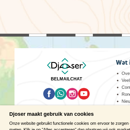
Wat 
Over
BEL
MAIL
CHAT
Veel
Con
Rond
Nie
Oog
Djoser maakt gebruik van cookies
Vaca
Onze website gebruikt functionele cookies om ervoor te zorgen
meten. Klik je op "Alles accepteren" dan plaatsen wij ook marke