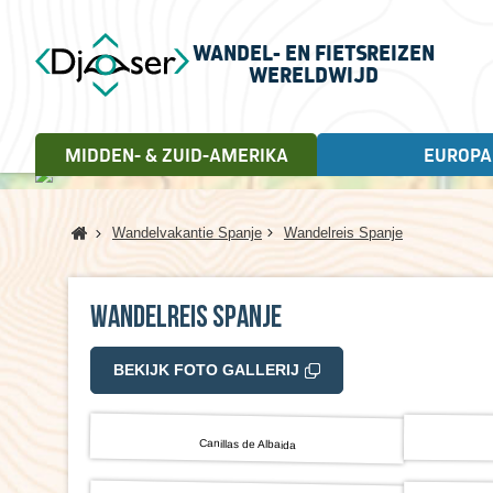
WANDEL- EN FIETSREIZEN
WERELDWIJD
MIDDEN- & ZUID-AMERIKA
EUROPA
FIETSREIZEN
WANDELREIZEN
Landen
Cuba, 18 dagen
Home
Wandelvakantie Spanje
Wandelreis Spanje
Andorra
Letland
Albanië
Litouwen
Engeland
Noorwegen
Wandelreis Spanje
Estland
Portugal
Frankrijk
Schotland
BEKIJK FOTO GALLERIJ
Griekenland
Servië
Ierland
Spanje
Italië
Turkije
Kroatië
Verenigd Koninkrijk
Canillas de Albaida