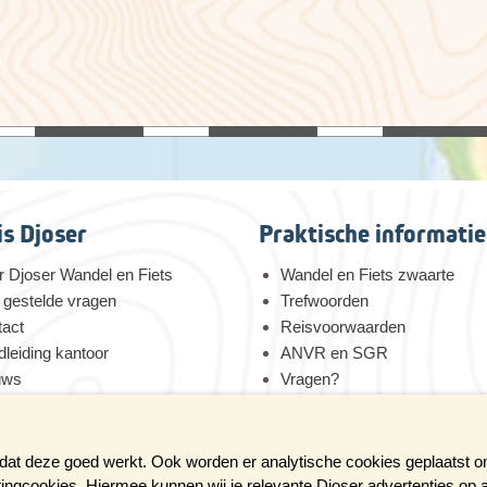
is Djoser
Praktische informatie
 Djoser Wandel en Fiets
Wandel en Fiets zwaarte
 gestelde vragen
Trefwoorden
tact
Reisvoorwaarden
leiding kantoor
ANVR en SGR
uws
Vragen?
 voor duurzaamheid
Verzekeringen
tures bij Djoser
Reis en boek met Djoser zek
 dat deze goed werkt. Ook worden er analytische cookies geplaatst 
tingcookies. Hiermee kunnen wij je relevante Djoser advertenties op 