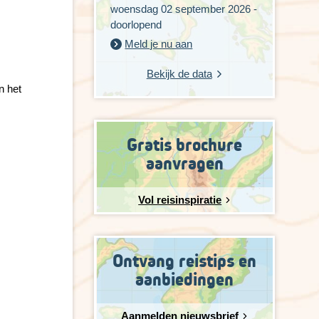
woensdag 02 september 2026 -
doorlopend
Meld je nu aan
Bekijk de data
n het
Gratis brochure
aanvragen
Vol reisinspiratie
Ontvang reistips en
aanbiedingen
Aanmelden nieuwsbrief