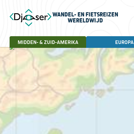
WANDEL- EN FIETSREIZEN
WERELDWIJD
MIDDEN- & ZUID-AMERIKA
EUROPA
FIETSREIZEN
WANDELREIZEN
Landen
Cuba, 18 dagen
Andorra
Letland
Albanië
Litouwen
Engeland
Noorwegen
Estland
Portugal
Frankrijk
Schotland
Griekenland
Servië
Ierland
Spanje
Italië
Turkije
Kroatië
Verenigd Koninkrijk