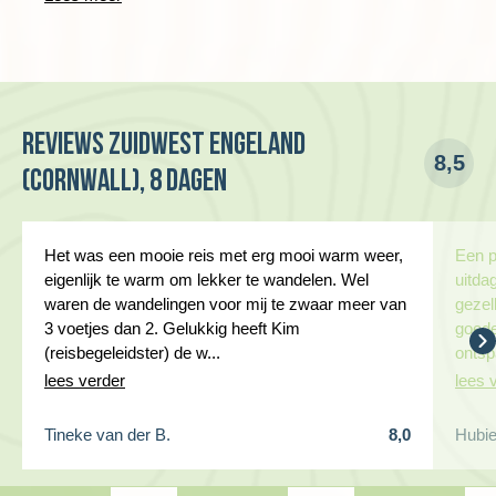
De gemiddelde groepsgrootte om de reis door te laten gaan
KUNSTENAARSKOLONIE
is 9.
Dag 4 Penzance, wandeling St. Ives naar Zennor
Reviews Zuidwest Engeland
8,5
(Cornwall), 8 dagen
Het was een mooie reis met erg mooi warm weer,
Een p
eigenlijk te warm om lekker te wandelen. Wel
uitda
waren de wandelingen voor mij te zwaar meer van
gezel
3 voetjes dan 2. Gelukkig heeft Kim
goede
(reisbegeleidster) de w...
ontsp
lees verder
lees 
Tineke van der B.
8,0
Hubie
We starten en eindigen de wandeling in de badplaats en
kunstenaarskolonie St. Ives. Ook hier kun je weer kiezen om