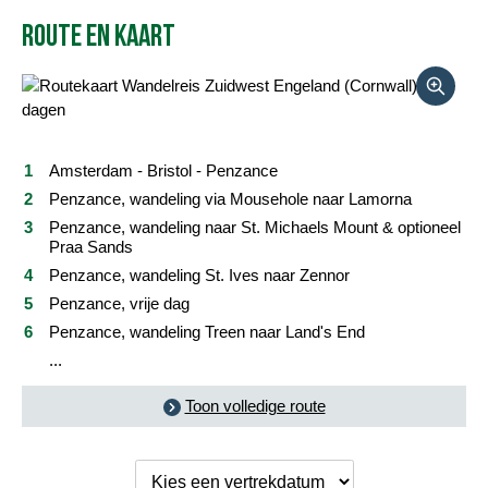
Route en kaart
Reisbeschrijving
Vertrekdata/prijs
Reviews
Amsterdam - Bristol - Penzance
Praktische informatie
Penzance, wandeling via Mousehole naar Lamorna
Penzance, wandeling naar St. Michaels Mount & optioneel
Praa Sands
FAQ
Penzance, wandeling St. Ives naar Zennor
Foto's en video
Penzance, vrije dag
Penzance, wandeling Treen naar Land's End
Reis boeken
...
Toon volledige route
Kies een
vertrekdatum