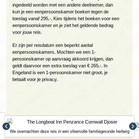
ingedeeld worden met een andere deelnemer, dan
Wandelduur: ± 5 - 5,5 uur (ex stops)
kun je een eenpersoonskamer boeken tegen de
Hoogteverschil: ± 320 meter stijgen en 330 meter dalen
toeslag vanaf 295,-. Kies tijdens het boeken voor een
Zwaarte: eerste 9,5 kilometer is 3 schoentjes en de laatste
eenpersoonskamer en je ziet het geldende bedrag
10 kilometer 1,5 schoentje
voor jouw reis.
Ondergrond: Heen langs de kust volg je een onverhard pad
met daarop keien en rotsblokken en terug wandel je door de
Er zijn per reisdatum een beperkt aantal
weilanden, waarbij je over verschillende muurtjes moet
eenpersoonskamers. Mochten we een 1-
klauteren
persoonskamer op aanvraag akkoord krijgen, dan
geldt daarvoor een extra toeslag van € 265,-. In
Engeland is een 1-persoonskamer niet groot, je
GEBOUWEN MET EEN VERHAAL
betaalt voor je privacy.
Dag 5 Penzance, vrije dag
Vandaag hebben we een vrije dag. Mocht je niet genoeg
kunnen krijgen van wandelen dan zijn er nog tal van
mogelijkheden in de omgeving. Het plaatsje Penzance heeft
ook genoeg te bieden om jezelf een dag te vermaken. Chapel
street heeft allerlei leuke winkels, gezellige pubs en bijzondere
huisjes. Veel gebouwen hebben een eigen verhaal die je vaak
We overnachten deze reis in een sfeervolle familiegerunde herberg
als je even naar binnenloopt te weten kunt komen. Het meest