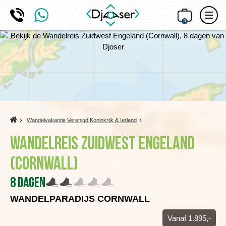
0
Home
Wandelvakantie Verenigd Koninkrijk & Ierland
Wandelreis Zuidwest Engeland
(Cornwall)
8 dagen
WANDELPARADIJS CORNWALL
Vanaf 1.895,-