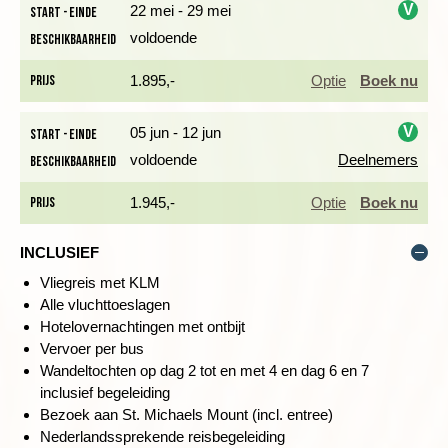
Wandelduur: ± 2,5 uur (ex stops)
V
22 mei - 29 mei
Start - einde
Hoogteverschil: ± 160 meter stijgen en 120 dalen
voldoende
Beschikbaarheid
i
Zwaarte: eerste 5 kilometer is 1 schoentje, 3 kilometer 2
schoentjes en laatste 2 kilometer 3 schoentjes
Prijs
1.895,-
Optie
Boek nu
Ondergrond: eerste deel vrij vlak, laatste 2 kilometer
klimmen en klauteren over rotsen
V
05 jun - 12 jun
Start - einde
voldoende
Deelnemers
Beschikbaarheid
i
'DE ENGELSE MONT-SAINT-MICHEL'
Prijs
1.945,-
Optie
Boek nu
Dag 3 Penzance, wandeling naar St. Michaels Mount &
optioneel Praa Sands
INCLUSIEF
Vandaag starten we de
Vliegreis met KLM
wandeling vanuit ons hotel.
Alle vluchttoeslagen
We passeren op weg naar St.
Hotelovernachtingen met ontbijt
Michael’s Mount, het symbool van de streek, mooie
Vervoer per bus
zandstranden. Het klimaat in dit deel van Cornwall doet haast
Wandeltochten op dag 2 tot en met 4 en dag 6 en 7
mediterraan aan. St. Michaels Mount is net zo markant als zijn
inclusief begeleiding
bekende Normandische tegenhanger. Bij laag water kun je
Bezoek aan St. Michaels Mount (incl. entree)
naar het eiland lopen. Sommige dagen is het alleen mogelijk
Nederlandssprekende reisbegeleiding
om met de boot erheen te gaan en bij slecht weer sluit het