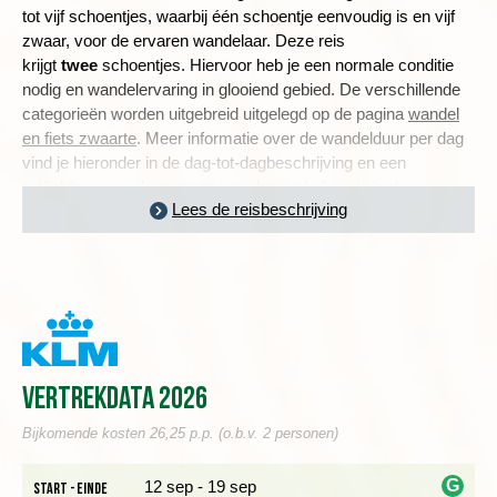
tot vijf schoentjes, waarbij één schoentje eenvoudig is en vijf
zwaar, voor de ervaren wandelaar. Deze reis
krijgt
twee
schoentjes. Hiervoor heb je een normale conditie
nodig en wandelervaring in glooiend gebied. De verschillende
categorieën worden uitgebreid uitgelegd op de pagina
wandel
en fiets zwaarte
. Meer informatie over de wandelduur per dag
vind je hieronder in de dag-tot-dagbeschrijving en een
toelichting over de zwaarte van deze reis lees je in
de
Lees de reisbeschrijving
praktische informatie
.
PRACHTIGE UITZICHTEN OP ZEE
Dag 1 Amsterdam - Bristol - Penzance
Dag 2 Penzance, wandeling via Mousehole naar Lamorna
De bus brengt ons vanuit Bristol naar Penzance, een
Vertrekdata 2026
havenstad aan de meest westelijke punt van Engeland. De
aankomende dagen is dit onze standplaats waar vanuit we de
Bijkomende kosten 26,25 p.p. (o.b.v. 2 personen)
wandelingen maken. Penzance en haar omgeving ademen
geschiedenis. Zo zijn er resten gevonden vanuit de bronstijd,
G
12 sep - 19 sep
Start - einde
zoals steencirkels en meerdere kastelen uit de middeleeuwen