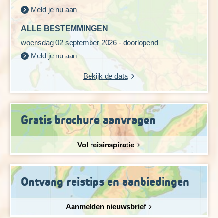
Meld je nu aan
Lengte: ca. 14,5 km
Wandelduur: ± 4 uur (ex stops)
ALLE BESTEMMINGEN
Hoogteverschil: ± 260 meter stijgen en 220 meter dalen
woensdag 02 september 2026 - doorlopend
Zwaarte: 2 schoentjes
Meld je nu aan
Ondergrond: gravelpad met wat lastige passages over
keien en een klein stukje strand
Bekijk de data
Gratis brochure aanvragen
Vol reisinspiratie
Ontvang reistips en aanbiedingen
Aanmelden nieuwsbrief