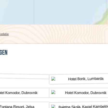
Kreta (Griekenland), 8 dagen
Wales, 8 dagen
Kroatië, 8 dagen
datie
agen