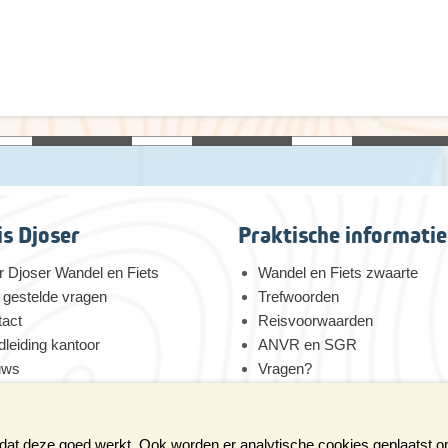
is Djoser
Praktische informatie
 Djoser Wandel en Fiets
Wandel en Fiets zwaarte
 gestelde vragen
Trefwoorden
tact
Reisvoorwaarden
leiding kantoor
ANVR en SGR
uws
Vragen?
 voor duurzaamheid
Verzekeringen
tures bij Djoser
Reis en boek met Djoser zek
 dat deze goed werkt. Ook worden er analytische cookies geplaatst 