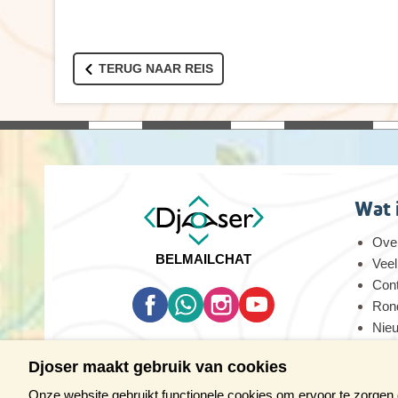
TERUG NAAR REIS
Wat 
Over
BEL
MAIL
CHAT
Veel
Con
Rond
Nie
Oog
Djoser maakt gebruik van cookies
Vaca
Onze website gebruikt functionele cookies om ervoor te zorgen