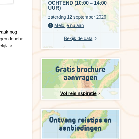
OCHTEND (10:00 – 14:00
UUR)
zaterdag 12 september 2026
Meld je nu aan
 vaak nog
Bekijk de data
igen douche
lijk te
Gratis brochure
aanvragen
Vol reisinspiratie
Ontvang reistips en
aanbiedingen