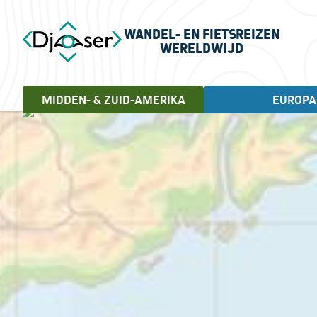
WANDEL- EN FIETSREIZEN
WERELDWIJD
MIDDEN- & ZUID-AMERIKA
EUROPA
FIETSREIZEN
WANDELREIZEN
Landen
Cuba, 18 dagen
Andorra
Letland
Albanië
Litouwen
Engeland
Noorwegen
Estland
Portugal
Frankrijk
Schotland
Griekenland
Servië
Ierland
Spanje
Italië
Turkije
Kroatië
Verenigd Koninkrijk