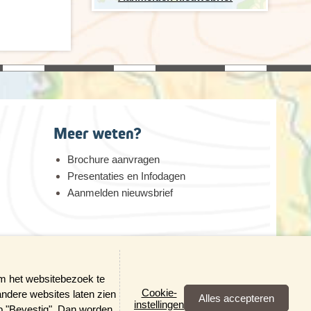
Meer weten?
Brochure aanvragen
Presentaties en Infodagen
Aanmelden nieuwsbrief
erheid
om het websitebezoek te
Cookie-
andere websites laten zien
×
instellingen
op "Bevestig". Dan worden