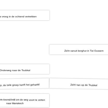
s vroeg in de ochtend vertrekken
Zicht vanuit berghut in Tizi Oussem
Onderweg naar de Toubkal
p, de hele groep heeft het gehaald
Zicht van op de Toubkal
ar Aremd/Imlil om de weg voort te zetten
naar Marrakech