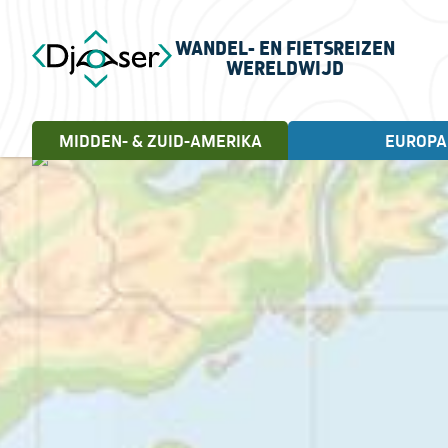
WANDEL- EN FIETSREIZEN
WERELDWIJD
MIDDEN- & ZUID-AMERIKA
EUROPA
FIETSREIZEN
WANDELREIZEN
Landen
Cuba, 18 dagen
Andorra
Letland
Albanië
Litouwen
Engeland
Noorwegen
Estland
Portugal
Frankrijk
Schotland
Griekenland
Servië
Ierland
Spanje
Italië
Turkije
Kroatië
Verenigd Koninkrijk