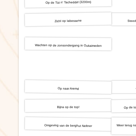
Op de Tizi n' Tacheddirt (3200m)
Zicht op Iabessene
Steed
Wachten op de zonsondergang in Oukaimeden
Op naar Aremd
Op de to
Bijna op de top!
Omgeving van de berghut Neltner
Weer terug na