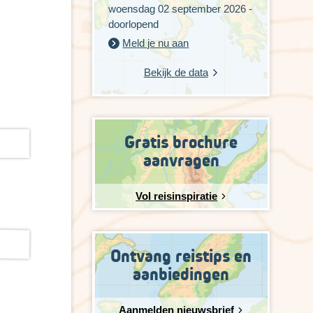
woensdag 02 september 2026 -
doorlopend
Meld je nu aan
Bekijk de data
Gratis brochure
aanvragen
Vol reisinspiratie
Ontvang reistips en
aanbiedingen
Aanmelden nieuwsbrief