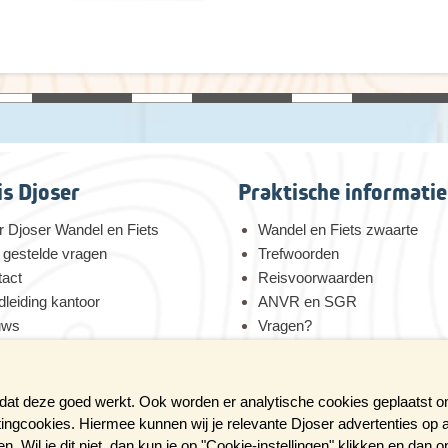
is Djoser
Praktische informatie
 Djoser Wandel en Fiets
Wandel en Fiets zwaarte
 gestelde vragen
Trefwoorden
tact
Reisvoorwaarden
leiding kantoor
ANVR en SGR
uws
Vragen?
 voor duurzaamheid
Verzekeringen
tures bij Djoser
Reis en boek met Djoser zek
 dat deze goed werkt. Ook worden er analytische cookies geplaatst 
tingcookies. Hiermee kunnen wij je relevante Djoser advertenties op 
 Wil je dit niet, dan kun je op "Cookie-instellingen" klikken en dan 