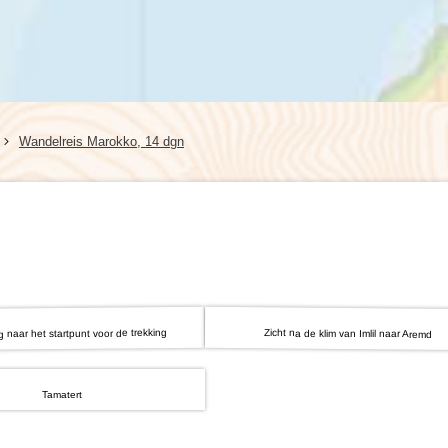
Kreta (Griekenland), 8 dagen
Wales, 8 dagen
Kroatië, 8 dagen
Wandelreis Marokko, 14 dgn
naar het startpunt voor de trekking
Zicht na de klim van Imlil naar Aremd
Tamatert