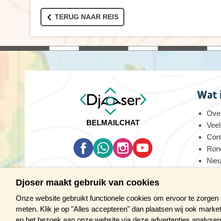
TERUG NAAR REIS
Wat 
Over
BEL
MAIL
CHAT
Veel
Con
Rond
Nie
Oog
Djoser maakt gebruik van cookies
Vaca
Onze website gebruikt functionele cookies om ervoor te zorgen
meten. Klik je op "Alles accepteren" dan plaatsen wij ook marke
en het bezoek aan onze website via deze advertenties analyseren.