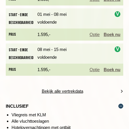
V
01 mei - 08 mei
Start - einde
voldoende
Beschikbaarheid
i
Prijs
1.595,-
Optie
Boek nu
V
08 mei - 15 mei
Start - einde
voldoende
Beschikbaarheid
i
Prijs
1.595,-
Optie
Boek nu
We wandelen vandaag een kleine vijf uur. Vanuit Bonassola
lopen we naar het hoger gelegen Scernio, op 185 meter, en
Bekijk alle vertrekdata
vervolgens tussen prachtig begroeide berghellingen en
olijfgaarden naar het kustplaatsje Levanto. Op een van de
INCLUSIEF
terrassen nemen we de tijd voor een echte cappuccino. Je
wandelt voornamelijk door de bossen maar wordt steeds
Vliegreis met KLM
opnieuw getrakteerd op spectaculaire panorama’s van de
Alle vluchttoeslagen
kustlijn, waaronder een uitzicht op Punta Mesco. We dalen
Hotelovernachtingen met ontbijt