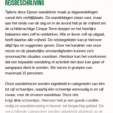
Reisbeschrijving
Tijdens deze Djoser wandelreis maak je dagwandelingen
vanuit één verblijfplaats.
De wandeldagen staan vast, maar
aan het einde van de dag en in de avond heb je de vrijheid om
de schilderachtige Cinque Terre-dorpjes en het heerlijke
Italiaanse eten zelf te ontdekken.
Wie er liever zelf op uitgaat,
heeft daartoe alle vrijheid. De reisbegeleider kan je hierover
altijd tips en suggesties geven. Door het karakter van onze
reizen en de plaatselijke omstandigheden kunnen zich
onverwachte situaties voordoen. Hierdoor kan het voorkomen
dat een bepaalde wandeling of activiteit niet door kan gaan of
aangepast dient te worden. We reizen in groepen van
maximaal 15 personen.
Onze wandelreizen worden ingedeeld in categorieën van één
tot vijf schoentjes, waarbij één schoentje eenvoudig is en vijf
zwaar, voor de ervaren wandelaar. Deze reis
krijgt
drie
schoentjes. Hiervoor heb je een goede conditie
nodig en wandelervaring in heuvel- tot bergachtig gebied. De
verschillende categorieën worden uitgebreid uitgelegd op de