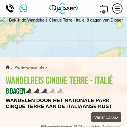
0
Home
Wandelvakantie Italie
Wandelreis Cinque Terre - Italië
8 dagen
WANDELEN DOOR HET NATIONALE PARK
CINQUE TERRE AAN DE ITALIAANSE KUST
Vanaf 1.595,-
Bijkomende kosten 26,25 p.p. (o.b.v. 2 personen)