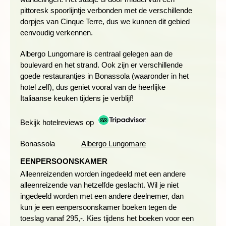
pittoresk spoorlijntje verbonden met de verschillende
Wandeling Monterosso naar Corniglia
dorpjes van Cinque Terre, dus we kunnen dit gebied
eenvoudig verkennen.
Afstand: ± 8 kilometer
Wandelduur: ± 5 uur
Albergo Lungomare is centraal gelegen aan de
Hoogteverschil: 410 meter stijgen en 330 meter dalen
boulevard en het strand. Ook zijn er verschillende
Zwaarte: 3 schoentjes
goede restaurantjes in Bonassola (waaronder in het
hotel zelf), dus geniet vooral van de heerlijke
Wandeling Riomaggiore naar Portovenere
Italiaanse keuken tijdens je verblijf!
Afstand: ± 14 kilometer
Bekijk hotelreviews op
Wandelduur: ± 6 uur
Hoogteverschil: 640 meter stijgen en 600 meter dalen
Bonassola
Albergo Lungomare
Zwaarte: 4 schoentjes
EENPERSOONSKAMER
Alleenreizenden worden ingedeeld met een andere
WANDELEN DOOR HET NATUURPARK FRAMURA
alleenreizende van hetzelfde geslacht. Wil je niet
ingedeeld worden met een andere deelnemer, dan
Dag 5 Bonassola, wandeling natuurpark Framura
kun je een eenpersoonskamer boeken tegen de
Dag 6 Bonassola, wandeling Manorola naar Corniglia
toeslag vanaf 295,-. Kies tijdens het boeken voor een