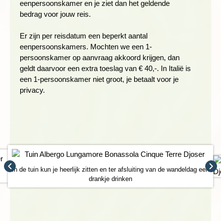
eenpersoonskamer en je ziet dan het geldende
bedrag voor jouw reis.
Er zijn per reisdatum een beperkt aantal
eenpersoonskamers. Mochten we een 1-
persoonskamer op aanvraag akkoord krijgen, dan
geldt daarvoor een extra toeslag van € 40,-. In Italië is
een 1-persoonskamer niet groot, je betaalt voor je
privacy.
De trein brengt ons naar Deiva Marina voor een wandeling
door het natuurpark Framura. Je loopt hoog boven de blauwe
zee, door slaperige dorpjes en langs begroeide berghellingen
naar het uitkijkpunt Salto della Leppre. Op de tweede etappe,
In de tuin kun je heerlijk zitten en ter afsluiting van de wandeldag een
drankje drinken
tussen Framura en ons hotel in Bonassola, leiden geplaveide
paden naar stille stranden. De volgende dag wandelen we van
Manarola naar Corniglia door het heuvelachtige achterland,
tussen de wijngaarden en via het bergdorpje Volastra op 340