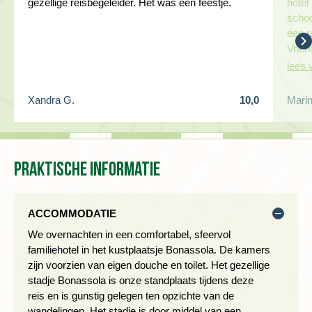
gezellige reisbegeleider. Het was een feestje.
hotel
scho
een r
Vriend
lees 
Xandra G.
10,0
Marin
Praktische informatie
We wandelen naar de zuidelijke punt van het schiereiland. Het
pad klimt door oude olijfgaarden en via het uitzichtpunt
Madonna di Monte Nero lopen we over de bergkam naar
ACCOMMODATIE
Campiglia. Het landschap wordt steeds ruiger naarmate we
We overnachten in een comfortabel, sfeervol
het middeleeuwse havenstadje Portovenere naderen. Na zo’n
familiehotel in het kustplaatsje Bonassola. De kamers
vijf uur te hebben gewandeld zal een drankje of een vers
zijn voorzien van eigen douche en toilet. Het gezellige
Italiaans ijsje op een van de terrassen je zeker smaken.
stadje Bonassola is onze standplaats tijdens deze
Tijdens de boottocht terug is de mooie kustlijn van de andere
reis en is gunstig gelegen ten opzichte van de
kant te bewonderen.
wandelingen. Het stadje is door middel van een