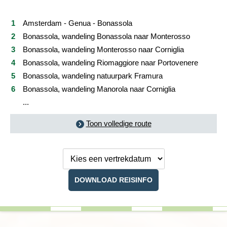
Reviews
Amsterdam - Genua - Bonassola
Bonassola, wandeling Bonassola naar Monterosso
Praktische informatie
Bonassola, wandeling Monterosso naar Corniglia
Bonassola, wandeling Riomaggiore naar Portovenere
FAQ
Bonassola, wandeling natuurpark Framura
Bonassola, wandeling Manorola naar Corniglia
Foto's en video
...
Reis boeken
Toon volledige route
Kies een
vertrekdatum
DOWNLOAD REISINFO