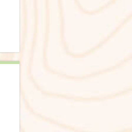
. De
act
het
e