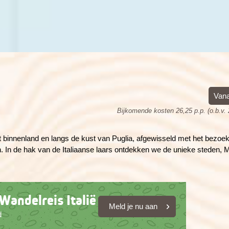
Kreta (Griekenland), 8 dagen
Wales, 8 dagen
Kroatië, 8 dagen
Vana
Bijkomende kosten 26,25 p.p. (o.b.v.
 binnenland en langs de kust van Puglia, afgewisseld met het bezoe
en. In de hak van de Italiaanse laars ontdekken we de unieke steden, 
Wandelreis Italië
Meld je nu aan
d