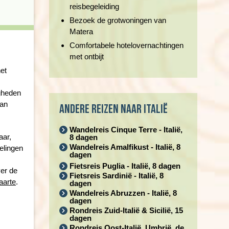
reisbegeleiding
Bezoek de grotwoningen van
Matera
Comfortabele hotelovernachtingen
met ontbijt
et
igheden
kan
Andere reizen naar Italië
Wandelreis Cinque Terre - Italië,
aar,
8 dagen
Wandelreis Amalfikust - Italië, 8
elingen
dagen
Fietsreis Puglia - Italië, 8 dagen
ver de
Fietsreis Sardinië - Italië, 8
aarte
.
dagen
Wandelreis Abruzzen - Italië, 8
dagen
Rondreis Zuid-Italië & Sicilië, 15
dagen
Rondreis Oost-Italië, Umbrië, de