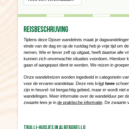
Reisbeschrijving
Tijdens deze Djoser wandelreis maak je dagwandelingen
einde van de dag en op de rustdag heb je vrije tijd om d
nemen. Wie er liever zelf op uitgaat, heeft daartoe alle vr
kunnen zich onverwachte situaties voordoen. Hierdoor ka
gaan of aangepast dient te worden. We reizen in groep
Onze wandelreizen worden ingedeeld in categorieën van éé
voor de ervaren wandelaar. Deze reis krijgt
twee
schoen
zijn in heuvel- tot bergachtig gebied, maar er wordt ni
wandelingen. Meer informatie over de wandelduur per dag 
zwaarte lees je in
de praktische informatie
. De zwaarte v
TRULLI-HUISJES IN ALBEROBELLO