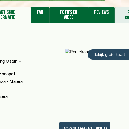
aktische
FAQ
Foto's en
Reviews
formatie
video
b
ing Ostuni -
Monopoli
rza - Matera
tera
DOWNLOAD REISINFO