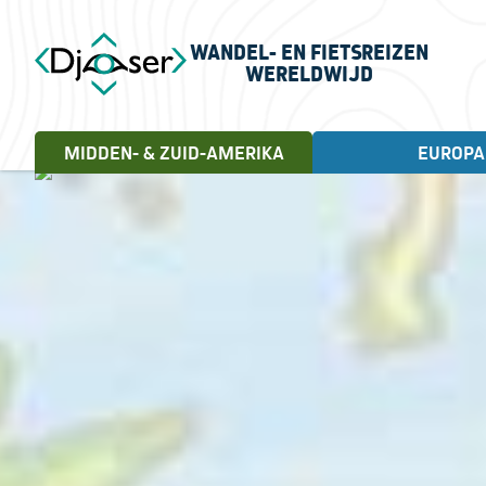
WANDEL- EN FIETSREIZEN
WERELDWIJD
MIDDEN- & ZUID-AMERIKA
EUROPA
FIETSREIZEN
WANDELREIZEN
Landen
Cuba, 18 dagen
Andorra
Letland
Albanië
Litouwen
Engeland
Noorwegen
Estland
Portugal
Frankrijk
Schotland
Griekenland
Servië
Ierland
Spanje
Italië
Turkije
Kroatië
Verenigd Koninkrijk