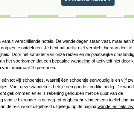
 vanuit verschillende hotels. De wandeldagen staan vast, maar aan h
e dorpjes te ontdekken.
Je bent natuurlijk niet verplicht hieraan deel te
ijheid.
Door het karakter van onze reizen en de plaatselijke omstand
n het voorkomen dat een bepaalde wandeling of activiteit niet door 
en van maximaal 16 personen.
n tot vijf schoentjes, waarbij één schoentje eenvoudig is en vijf zw
tjes. Voor deze wandelreis heb je een goede conditie nodig. De wand
et echt geklommen en er is rekening gehouden met de duur van de
vind je hieronder in de dag-tot-dagbeschrijving en een toelichting o
an de reis wordt uitgebreid uitgelegd op de pagina
wandel en fiets zw