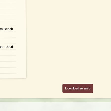
ina Beach
an - Ubud
Download reisinfo