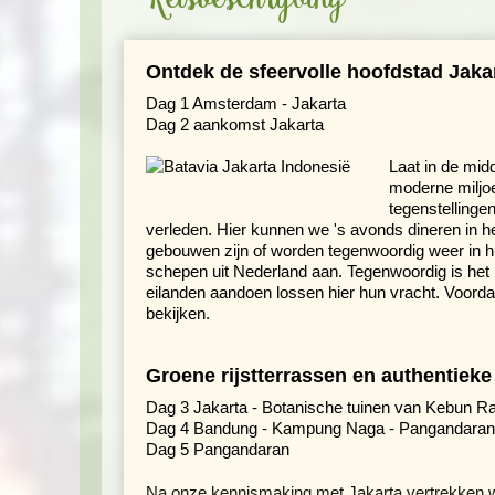
Ontdek de sfeervolle hoofdstad Jaka
Dag 1 Amsterdam - Jakarta
Dag 2 aankomst Jakarta
Laat in de mid
moderne miljoe
tegenstellinge
verleden. Hier kunnen we 's avonds dineren in h
gebouwen zijn of worden tegenwoordig weer in h
schepen uit Nederland aan. Tegenwoordig is het h
eilanden aandoen lossen hier hun vracht. Voord
bekijken.
Groene rijstterrassen en authentiek
Dag 3 Jakarta - Botanische tuinen van Kebun R
Dag 4 Bandung - Kampung Naga - Pangandaran
Dag 5 Pangandaran
Na onze kennismaking met Jakarta vertrekken we