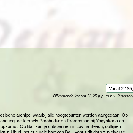
Rondreis Sulawesi &
Frankrijk
Laos
Mont
Molukken, 22 dagen
Malediven
Vanaf 2.195,
Bijkomende kosten 26,25 p.p. (o.b.v. 2 person
esische archipel waarbij alle hoogtepunten worden aangedaan. Op
e Bandung, de tempels Borobudur en Prambanan bij Yogyakarta en
opkomst. Op Bali kun je ontspannen in Lovina Beach, dolfijnen
gt in Ubud, het culturele hart van Bali. Vanuit dit dorp zijn diverse