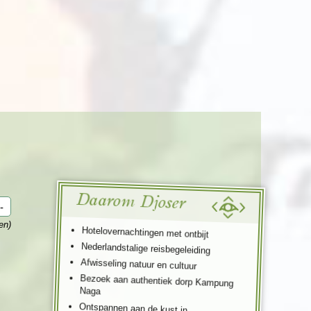
enegro
Zuid-Korea
Daarom Djoser
-
en)
Hotelovernachtingen met ontbijt
Nederlandstalige reisbegeleiding
Afwisseling natuur en cultuur
Bezoek aan authentiek dorp Kampung
Naga
Ontspannen aan de kust in