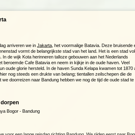
rta
dag arriveren we in
Jakarta
, het voormalige Batavia. Deze bruisende 
nenstad vormt de belangrijkste stad van het land. Het is een stad vol
n. In de wijk Kota herinneren talloze gebouwen aan het Nederlands
et beroemde Cafe Batavia en neem in kijkje in de oude haven. Veel
un oude glorie hersteld. In de haven Sunda Kelapa kwamen tot 1870 a
ier nog steeds een drukte van belang; tientallen zeilschepen die de
at we doorreizen naar Bandung hebben we nog de tijd de oude stad te
e dorpen
aya Bogor - Bandung
 voor een lange reisdag richting Bandung. We rijden eerst naar Bog