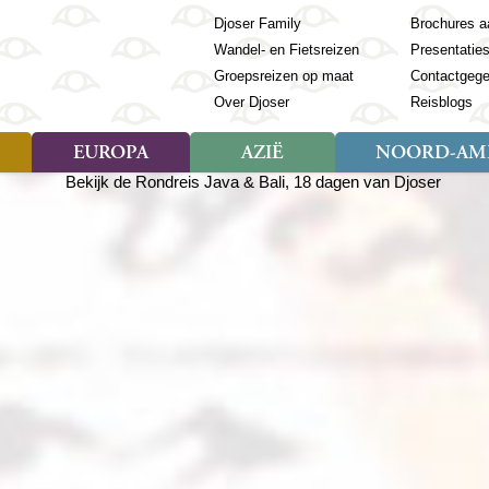
Djoser Family
Brochures a
Wandel- en Fietsreizen
Presentatie
Groepsreizen op maat
Contactgeg
Over Djoser
Reisblogs
EUROPA
AZIË
NOORD-AME
Soort reizen
Soort reizen
Landen
Soort reizen
Landen
ambique
Rondreis (28)
(Frans) Guyana
Rondreis (57)
Albanië
Rondreis (7)
Banglade
Geor
ibië
Familiereis (11)
Galapagos
Familiereis (22)
Andorra
Familiereis (2)
Bhutan
Grie
anda
Fietsreis (8)
Guatemala
Fietsreis (3)
Armenië
Natuur (5)
Cambodja
IJsl
Tomé en Principe
Wandelreis (23)
Honduras
Cultuur (28)
Azerbeidzjan
China
Ierl
ziland
Cultuur (12)
Mexico
Natuur (16)
Azoren
Filipijnen
Italië
zania
Natuur (3)
Nicaragua
Balkan
India
Kaap
o
Paaseiland
Baltische Staten
Indochina
Kos
bia
Paraguay
Bosnië en Herzegovina
Indonesië
Kroa
ibar
Peru
Bulgarije
Japan
Lapl
Nieuwe reizen
babwe
Suriname
Engeland
Jordanië
Letl
r
-Afrika
Rondreis China & Tibet, 42
Estland
Kazachst
Lito
dagen
Finland
Kirgizië
Made