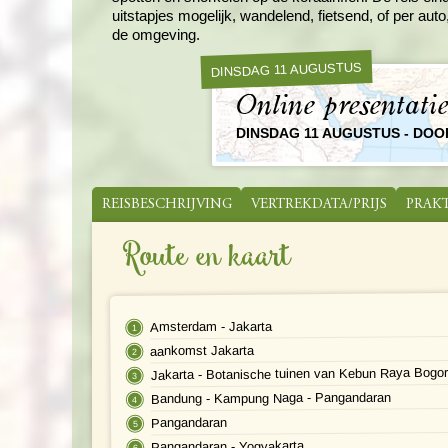
uitstapjes mogelijk, wandelend, fietsend, of per au
de omgeving.
DINSDAG 11 AUGUSTUS
Online presentati
DINSDAG 11 AUGUSTUS - DO
REISBESCHRIJVING
VERTREKDATA/PRIJS
PRAK
Route en kaart
Amsterdam - Jakarta
aankomst Jakarta
Jakarta - Botanische tuinen van Kebun Raya Bogo
Bandung - Kampung Naga - Pangandaran
Pangandaran
Pangandaran - Yogyakarta