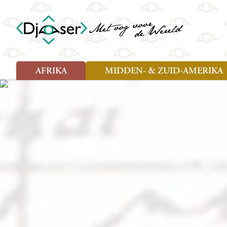
AFRIKA
MIDDEN- & ZUID-AMERIKA
Soort reizen
Soort reizen
Landen
Landen
Rondreis (26)
Rondreis (25)
Angola
Amazone
Moz
Familiereis (10)
Familiereis (11)
Benin
Argentinië
Nam
Fietsreis (2)
Fietsreis (1)
Botswana
Belize
Oeg
Wandelreis (1)
Cultuur (9)
Egypte
Bolivia
Sao 
Cultuur (3)
Natuur (13)
Ghana
Brazilië
Swa
Natuur (6)
Kaapverdië
Chili
Tan
Kenia
Colombia
Tog
Madagaskar
Costa Rica
Zam
Nieuwe reizen
Malawi
Cuba
Zanz
Voodoo in Benin en Togo, 16
Marokko
Ecuador
Zim
dagen
Mauritius
El Salvado
Zuid