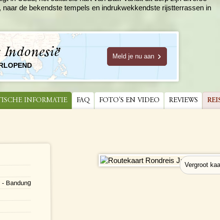
to, naar de bekendste tempels en indrukwekkendste rijstterrassen in
e Indonesië
Meld je nu aan
ORLOPEND
TISCHE INFORMATIE
FAQ
FOTO'S EN VIDEO
REVIEWS
REI
r - Bandung