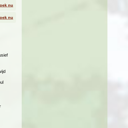
oek nu
oek nu
andere
zen
aar de
lkaan.
of
sief
ijd
ul
r