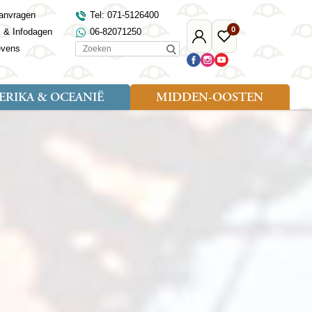
anvragen
Tel: 071-5126400
0
s & Infodagen
06-82071250
Mijn
Favoriete
Zoeken
evens
Djoser
reizen
RIKA & OCEANIË
MIDDEN-OOSTEN
Soort reizen
Landen
Landen
sh
gië
Rondreis (18)
Alaska
Maleisië
Noord-Macedonië
Egypte
kenland
Familiereis (9)
Australië
Mongolië
Noorwegen
Jordanië
and
Fietsreis (1)
Canada
Nepal
Polen
Marokko
and
Wandelreis (3)
Nieuw-Zeeland
Oezbekistan
Portugal
Oman
Cultuur (8)
Verenigde Staten
Singapore
Roemenië
Saoedi-Arabië
verdië
Sri Lanka
Sardinië
Tunesië
ovo
Taiwan
Schotland
Turkije
tië
Thailand
Servië
and
Tibet
Spanje
and
Turkmenistan
Turkije
an
uwen
Vietnam
Verenigd Koninkrijk
ira
Zijderoute
Wales