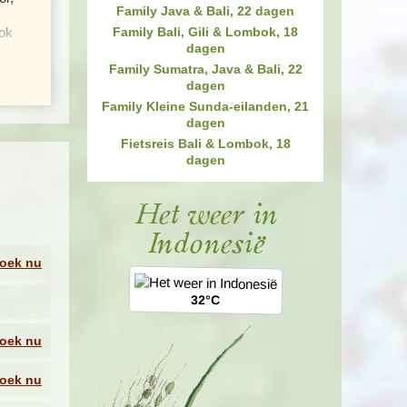
Family Java & Bali, 22 dagen
ook
Family Bali, Gili & Lombok, 18
dagen
k
Family Sumatra, Java & Bali, 22
t en
dagen
um
Family Kleine Sunda-eilanden, 21
dagen
Fietsreis Bali & Lombok, 18
eland
dagen
e kans
en.
Het weer in
Indonesië
oek nu
32°C
oek nu
oek nu
een