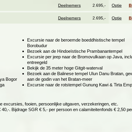
r en een bezoek zeker waard.
Deelnemers
2.695,-
Optie
B
heb je voldoende tijd om er zelf op uit te trekken. Neem een becak
het kraton (het paleis van de sultan), het waterpaleis en de talloze
Deelnemers
2.695,-
Optie
B
. De lange winkelstraat Jalan Malioboro is een waar mekka voor
s. De keuze aan moderne en traditionele batik, zilver, leer en allerlei 
in de stad kun je het productieproces bekijken. Ook kun je ervoor kie
Excursie naar de
beroemde boeddhistische tempel
begraafplaats bij Imogiri. Andere mogelijkheden zijn een uitstapje n
Borobudur
t), Kasongan (keramiek), het strand van Parangtritis of de Merapi-vu
Bezoek aan de
Hindoeïstische
Prambanantempel
le muziek- en dansvoorstellingen zoals het prachtige Ramayanaballet 
Excursie per jeep naar de Bromovulkaan op Java, inclu
entreegeld
Bekijk de 35 meter hoge
Gitgit-waterval
alang. In de loop van de dag komen we
Bezoek aan de Balinese tempel Ulun Danu Bratan, gew
lijk koloniaal verleden. Dit zie je vooral
aya Bogor
aan de godin van het Bratan-meer
teeds grote huizen uit de jaren twintig en
aga
Excursie naar de rotstempel Gunung Kawi & Tirta Emp
an. Ook een bezoek aan het bekende
eloe gevoel. We reizen na één nacht in
e excursies, fooien, persoonlijke uitgaven, verzekeringen, etc.
 40,-. Bijdrage SGR € 5,- per persoon en calamiteitenfonds € 2,50 pe
tranden
 Bali - Lovina Beach