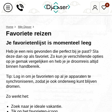
0
Mijn
Favo
Djoser
reize
Home
Mijn Djoser
Favoriete reizen
Je favorietenlijst is momenteel leeg
Heb je een reis gevonden die perfect bij je past? Sla
deze dan op als favoriet. Zo kun je verschillende opties
op je gemak vergelijken en heb je je droomreis altijd
binnen handbereik.
Tip: Log in om je favorieten op al je apparaten te
synchroniseren, zodat je ook onderweg kunt blijven
dromen.
Zo werkt het:
Zoek naar je ideale vakantie.
Tik op het favorieten-icoon.