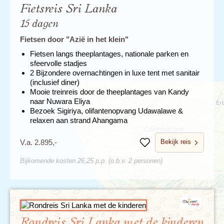
Fietsreis Sri Lanka
15 dagen
Fietsen door "Azië in het klein"
Fietsen langs theeplantages, nationale parken en
sfeervolle stadjes
2 Bijzondere overnachtingen in luxe tent met sanitair
(inclusief diner)
Mooie treinreis door de theeplantages van Kandy
naar Nuwara Eliya
Bezoek Sigiriya, olifantenopvang Udawalawe &
relaxen aan strand Ahangama
Bekijk reis
V.a. 2.895,-
Bewaren
Bijkomende kosten 26,25 p.p. (o.b.v. 2 personen)
Rondreis Sri Lanka met de kinderen