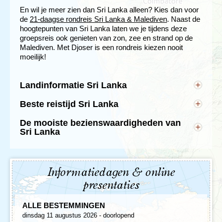
En wil je meer zien dan Sri Lanka alleen? Kies dan voor
de
21-daagse rondreis Sri Lanka & Malediven
. Naast de
hoogtepunten van Sri Lanka laten we je tijdens deze
groepsreis ook genieten van zon, zee en strand op de
Malediven. Met Djoser is een rondreis kiezen nooit
moeilijk!
Landinformatie Sri Lanka
Hoofdstad: Sri Jayewardenapura Kotte
Beste reistijd Sri Lanka
Andere bekende steden in Sri Lanka: Colombo,
De beste reistijd naar Sri Lanka is van oktober tot
Kandy, Negombo en Galle
De mooiste bezienswaardigheden van
april.
Inwoners: 22 miljoen
Lees er hier meer over
Sri Lanka
Taal: Singalees
Sri Lanka is een van de meest toegankelijke landen
Munteenheid: Roepie
van Azië, maar heeft haar charme behouden. Het is
Beste reistijd: het hele jaar door, met de nadruk op
een land vol hoogtepunten en afwisseling. Met
februari en maart
Informatiedagen & online
vriendelijke bevolking, prachtige Boeddhabeelden en
Tijdsverschil: Tijdens onze zomertijd is het in Sri
tempels en indrukwekkende landschappen. De
Lanka 3,5 uur later, tijdens onze wintertijd 4,5 uur.
presentaties
mooie stranden en Nederlandse historie maakt dat dit
Oppervlakte: 65.610 km2
een bestemming is die iedereen kan waarderen! Een
Geografie: Sri Lanka, voorheen Ceylon genoemd,
ALLE BESTEMMINGEN
aantal bezienswaardigheden van het bijzondere Sri
is een eilandstaat in Zuid-Azië en ligt in de
dinsdag 11 augustus 2026 - doorlopend
Lanka op een rij.
Indische Oceaan. Het eiland bestaat voor een