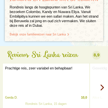
Rondreis langs de hoogtepunten van Sri Lanka. We
bezoeken Colombo, Kandy en Nuwara Eliya. Vanuit
Embilipitiya kunnen we een safari maken. Aan het strand
bij Beruwela zal jong en oud zich vermaken. We sluiten
deze reis af in Dubai.
Bekijk onze familiereizen naar Sri Lanka
Reviews Sri Lanka reizen
8,9
Prachtige reis, zeer variabel en behapbaar!
Geweldig 
Gerda D.
10,0
Alice L.
Rondreis Sri Lanka, 15 dagen