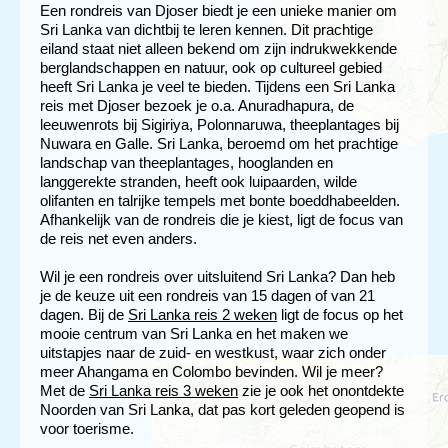
Een rondreis van Djoser biedt je een unieke manier om
Sri Lanka van dichtbij te leren kennen. Dit prachtige
eiland staat niet alleen bekend om zijn indrukwekkende
berglandschappen en natuur, ook op cultureel gebied
heeft Sri Lanka je veel te bieden. Tijdens een Sri Lanka
reis met Djoser bezoek je o.a. Anuradhapura, de
leeuwenrots bij Sigiriya, Polonnaruwa, theeplantages bij
Nuwara en Galle. Sri Lanka, beroemd om het prachtige
landschap van theeplantages, hooglanden en
langgerekte stranden, heeft ook luipaarden, wilde
olifanten en talrijke tempels met bonte boeddhabeelden.
Afhankelijk van de rondreis die je kiest, ligt de focus van
de reis net even anders.
Wil je een rondreis over uitsluitend Sri Lanka? Dan heb
je de keuze uit een rondreis van 15 dagen of van 21
dagen. Bij de
Sri Lanka reis 2 weken
ligt de focus op het
mooie centrum van Sri Lanka en het maken we
uitstapjes naar de zuid- en westkust, waar zich onder
meer Ahangama en Colombo bevinden. Wil je meer?
Met de
Sri Lanka reis 3 weken
zie je ook het onontdekte
Noorden van Sri Lanka, dat pas kort geleden geopend is
voor toerisme.