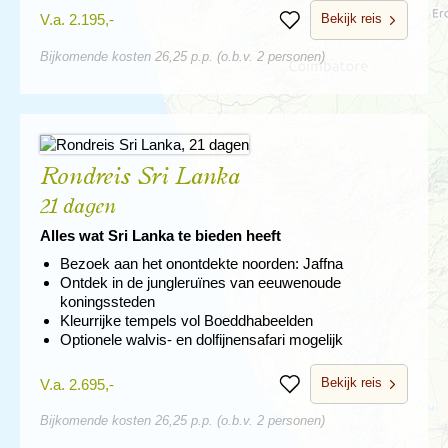
Bekijk reis
V.a. 2.195,-
Bewaren
Bijkomende kosten 26,25 p.p. (o.b.v. 2 personen)
Rondreis Sri Lanka
21 dagen
Alles wat Sri Lanka te bieden heeft
Bezoek aan het onontdekte noorden: Jaffna
Ontdek in de jungleruïnes van eeuwenoude
koningssteden
Kleurrijke tempels vol Boeddhabeelden
Optionele walvis- en dolfijnensafari mogelijk
Bekijk reis
V.a. 2.695,-
Bewaren
Bijkomende kosten 26,25 p.p. (o.b.v. 2 personen)