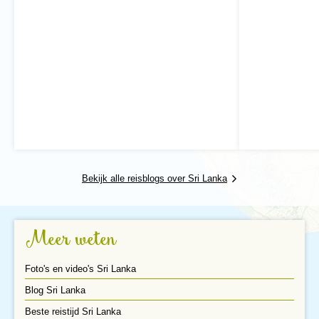
het centrum zijn leuke bezienswaardigheden te
vinden op de Sri Lanka rondreis. Zo kun je de
Boeddhabeelden bij Gal Vihara bezoeken. Deze zijn
uit granieten wanden gehouwen en hebben
levensechte gezichtsuitdrukkingen. Aan de rand van
de stad vind je zogenaamde ‘tanks’. Dit zijn ondiepe
waterreservoirs gebouwd in de 12e eeuw die gebruikt
worden voor het opvangen van regenwater. Het water
kan daarna gebruikt worden voor irrigatie in droge
periodes.
Koningsstad Anuradhapura
Bekijk alle reisblogs over Sri Lanka
Meer weten
Foto's en video's Sri Lanka
Blog Sri Lanka
Beste reistijd Sri Lanka