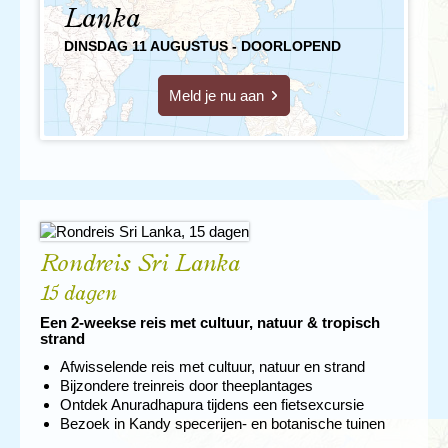
olifanten en zelfs luipaarden. Voeg daar de hartelijke
Lanka
gastvrijheid van de bevolking, de geurige curries en de
DINSDAG 11 AUGUSTUS - DOORLOPEND
korte reisafstanden aan toe, en je begrijpt waarom Sri
Lanka zo’n onvergetelijke Aziatische bestemming is.
Meld je nu aan
Maak je reis compleet en combineer het veelzijdige Sri
Lanka met de paradijselijke Malediven.
Rondreis Sri Lanka
15 dagen
Een 2-weekse reis met cultuur, natuur & tropisch
strand
Afwisselende reis met cultuur, natuur en strand
Bijzondere treinreis door theeplantages
Ontdek Anuradhapura tijdens een fietsexcursie
Bezoek in Kandy specerijen- en botanische tuinen