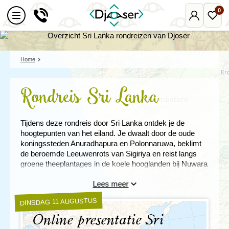
0
Mijn
Favo
Djoser
reize
Home
Rondreis Sri Lanka
Tijdens deze rondreis door Sri Lanka ontdek je de
hoogtepunten van het eiland. Je dwaalt door de oude
koningssteden Anuradhapura en Polonnaruwa, beklimt
de beroemde Leeuwenrots van Sigiriya en reist langs
groene theeplantages in de koele hooglanden bij Nuwara
Eliya. In Galle proef je de koloniale sfeer en wandel je
Lees meer
langs de indrukwekkende vestingwerken.
DINSDAG 11 AUGUSTUS
Sri Lanka verrast met een enorme variatie: uitgestrekte
stranden, groene bergen, kleurrijke tempels vol
Online presentatie Sri
boeddhabeelden én een rijke dierenwereld met wilde