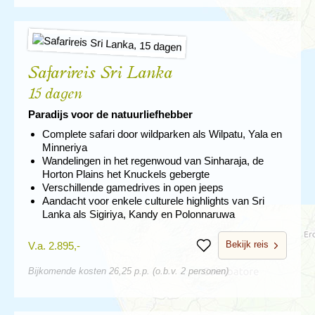
Safarireis Sri Lanka
15 dagen
Paradijs voor de natuurliefhebber
Complete safari door wildparken als Wilpatu, Yala en
Minneriya
Wandelingen in het regenwoud van Sinharaja, de
Horton Plains het Knuckels gebergte
Verschillende gamedrives in open jeeps
Aandacht voor enkele culturele highlights van Sri
Lanka als Sigiriya, Kandy en Polonnaruwa
Bekijk reis
V.a. 2.895,-
Bewaren
Bijkomende kosten 26,25 p.p. (o.b.v. 2 personen)