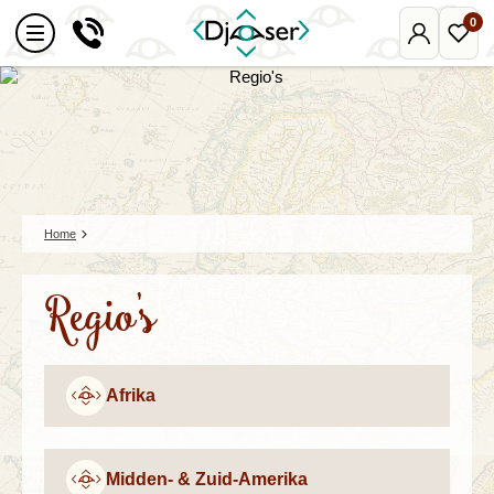
0
Mijn
Favo
Djoser
reize
Home
Regio's
Afrika
Midden- & Zuid-Amerika