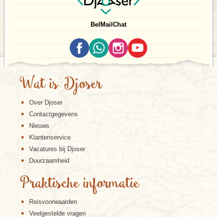
Bel
Mail
Chat
Wat is Djoser
Over Djoser
Contactgegevens
Nieuws
Klantenservice
Vacatures bij Djoser
Duurzaamheid
Praktische informatie
Reisvoorwaarden
Veelgestelde vragen