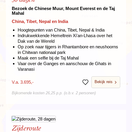
Bezoek de Chinese Muur, Mount Everest en de Taj
Mahal
China, Tibet, Nepal en India
Hoogtepunten van China, Tibet, Nepal & India
Indrukwekkende Hemeltrein Xi'an-Lhasa over het
Dak van de Wereld
Op zoek naar tijgers in Rhantambore en neushoorns
in Chitwan nationaal park
Maak een selfie bij de Taj Mahal
Vaar over de Ganges en aanschouw de Ghats in
Varanasi
Bekijk reis
V.a. 3.695,-
Bewaren
Bijkomende kosten 26,25 p.p. (o.b.v. 2 personen)
Zijderoute