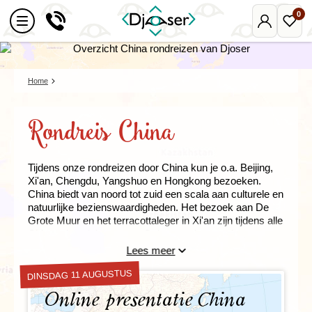
0
Mijn
Favo
Djoser
reize
Home
Rondreis China
Tijdens onze rondreizen door China kun je o.a. Beijing,
Xi'an, Chengdu, Yangshuo en Hongkong bezoeken.
China biedt van noord tot zuid een scala aan culturele en
natuurlijke bezienswaardigheden. Het bezoek aan De
Grote Muur en het terracottaleger in Xi'an zijn tijdens alle
China reizen inbegrepen. Ook een reis naar de
bijzondere regio Tibet is mogelijk, evenals een reis voor
Lees meer
gezinnen met Djoser Family.
DINSDAG 11 AUGUSTUS
Online presentatie China