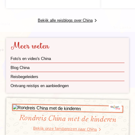
de prachtige en spectaculaire shows niet over!
Bovendien is vanuit Beijing de Chinese Muur te
bezoeken, in combinatie met het Zomerpaleis en de
daarbij gelegen marmeren boot. De Chinese Muur is
Bekijk alle reisblogs over China
een voormalige verdedigingslinie uit de Ming-dynastie
en is één van de nieuwe wereldwonderen: een
absoluut hoogtepunt van de reis door China!
Meer weten
Metropool Shanghai
Foto's en video's China
Blog China
Reisbegeleiders
Ontvang reistips en aanbiedingen
Rondreis China met de kinderen
Bekijk onze familiereizen naar China