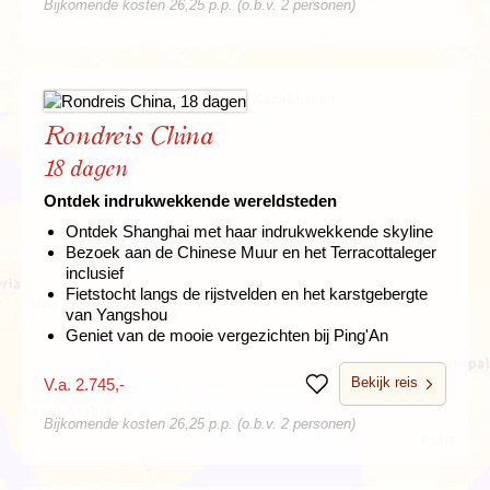
Bijkomende kosten 26,25 p.p. (o.b.v. 2 personen)
Rondreis China
18 dagen
Ontdek indrukwekkende wereldsteden
Ontdek Shanghai met haar indrukwekkende skyline
Bezoek aan de Chinese Muur en het Terracottaleger
inclusief
Fietstocht langs de rijstvelden en het karstgebergte
van Yangshou
Geniet van de mooie vergezichten bij Ping'An
Bekijk reis
V.a. 2.745,-
Bewaren
Bijkomende kosten 26,25 p.p. (o.b.v. 2 personen)