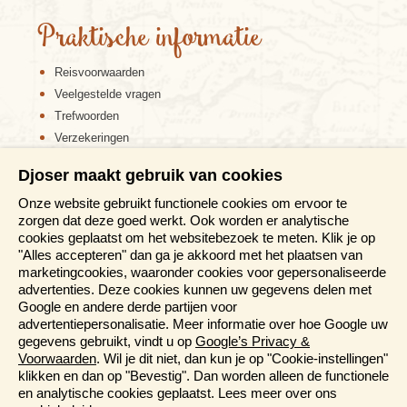
Praktische informatie
Reisvoorwaarden
Veelgestelde vragen
Trefwoorden
Verzekeringen
Xi’an is het voormalige centrum van cultuur,
Sitemap
economie en politiek van China, omdat het gelegen
Djoser maakt gebruik van cookies
Disclaimer
was aan het einde van de zijderoute. De bekendste
bezienswaardigheid van de stad is het inmiddels
Onze website gebruikt functionele cookies om ervoor te
Cookiebeleid
wereldberoemde Terracottaleger van de Gele Keizer
zorgen dat deze goed werkt. Ook worden er analytische
Privacy verklaring
Qin Shihuang. De ruim 8000 terracotta figuren
cookies geplaatst om het websitebezoek te meten. Klik je op
Reis en boek met Djoser zekerheid
werden pas in 1974 gevonden bij het graf van de
"Alles accepteren" dan ga je akkoord met het plaatsen van
keizer en staan inmiddels op de Werelderfgoedlijst
marketingcookies, waaronder cookies voor gepersonaliseerde
Meer weten?
van UNESCO. Bijzonder is dat de figuren gebouwd
advertenties. Deze cookies kunnen uw gegevens delen met
zijn op ware grootte en allemaal uniek zijn wat betreft
Google en andere derde partijen voor
uniform, haardracht en expressie. Ze zijn bovendien
advertentiepersonalisatie. Meer informatie over hoe Google uw
Brochures aanvragen
duidelijk verdeeld in rang en uitgerust met wapens en
gegevens gebruikt, vindt u op
Google’s Privacy &
Informatiedagen
terracotta paarden. De best bewaarde en
Voorwaarden
. Wil je dit niet, dan kun je op "Cookie-instellingen"
Magazine
gerestaureerde beelden worden in het bijbehorende
klikken en dan op "Bevestig". Dan worden alleen de functionele
Aanmelden nieuwsbrief
museum tentoongesteld, dus dat is ook zeer de
en analytische cookies geplaatst. Lees meer over ons