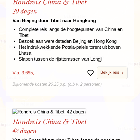
Rondreis China & Tibet
30 dagen
Van Beijing door Tibet naar Hongkong
Complete reis langs de hoogtepunten van China en
Tibet
Bezoek aan wereldsteden Beijing en Hong Kong
Het indrukwekkende Potala-paleis torent uit boven
Lhasa
Slapen tussen de rijstterassen van Longji
Bekijk reis
V.a. 3.695,-
Bewaren
Bijkomende kosten 26,25 p.p. (o.b.v. 2 personen)
Rondreis China & Tibet
42 dagen