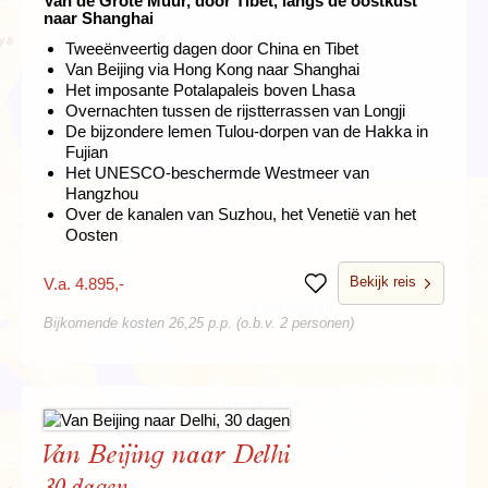
Van de Grote Muur, door Tibet, langs de oostkust
naar Shanghai
Tweeënveertig dagen door China en Tibet
Van Beijing via Hong Kong naar Shanghai
Het imposante Potalapaleis boven Lhasa
Overnachten tussen de rijstterrassen van Longji
De bijzondere lemen Tulou-dorpen van de Hakka in
Fujian
Het UNESCO-beschermde Westmeer van
Hangzhou
Over de kanalen van Suzhou, het Venetië van het
Oosten
Bekijk reis
V.a. 4.895,-
Bewaren
Bijkomende kosten 26,25 p.p. (o.b.v. 2 personen)
Van Beijing naar Delhi
30 dagen