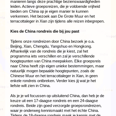
manieren langs deze prachtige bezienswaardigheden
leiden. Actieve groepsreizen, die je voldoende vrijheid
bieden om China op je eigen manier te kunnen
verkennen. Het bezoek aan De Grote Muur en het
terracottaleger in Xian zijn tijdens alle reizen inbegrepen.
Kies de China rondreis die bij jou past
Tijdens onze rondreizen door China bezoek je o.a.
Beijing, Xian, Chengdu, Yangshuo en Hongkong.
Afhankelijk van de rondreis die je kiest, zal het
programma iets verschillen en zal je verschillende
hoogtepunten van China meepakken. Elke groepsreis
naar China heeft zijn eigen unieke bestemmingen, maar
natuurlijk mogen bepaalde hoogtepunten, zoals de
Chinese Muur en het terracottaleger in Xian, in geen
enkele rondreis ontbreken. Verder kies jij wat je het
liefste wilt zien in China.
Als je je wil focussen op uitsluitend China, dan heb je de
keuze uit een 17-daagse rondreis en een 24-daagse
rondreis. Beide zijn goed verzorgde groepsrondreizen,
waar je onderweg kennismaakt met het échte China.
Tijdens de
18-daagse rondreis
maak je kennis met de