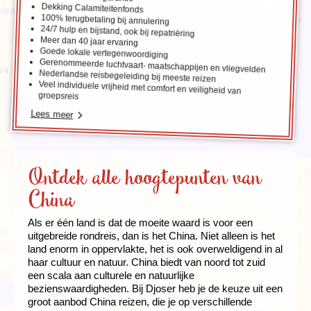
Dekking Calamiteitenfonds
100% terugbetaling bij annulering
24/7 hulp en bijstand, ook bij repatriëring
Meer dan 40 jaar ervaring
Goede lokale vertegenwoordiging
Gerenommeerde luchtvaart- maatschappijen en vliegvelden
Nederlandse reisbegeleiding bij meeste reizen
Veel individuele vrijheid met comfort en veiligheid van
groepsreis
Lees meer
Ontdek alle hoogtepunten van
China
Als er één land is dat de moeite waard is voor een
uitgebreide rondreis, dan is het China. Niet alleen is het
land enorm in oppervlakte, het is ook overweldigend in al
haar cultuur en natuur. China biedt van noord tot zuid
een scala aan culturele en natuurlijke
bezienswaardigheden. Bij Djoser heb je de keuze uit een
groot aanbod China reizen, die je op verschillende