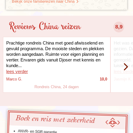
Bekijk onze familiereizen naar China
Reviews China reizen
8,9
Prachtige rondreis China met goed afwisselend en
Het was e
gevuld programma. De mooiste steden en plekken
gezien. Da
worden aangedaan. Ruimte voor eigen planning en
informati
vertier. Ervaren gids vanuit Djoser met kennis en
geregeld.
kunde...
luisterde e
lees verder
lees verd
Marco G.
10,0
Jasmijn K.
Rondreis China, 24 dagen
Boek en reis met zekerheid
ANVR- en SGR garantie