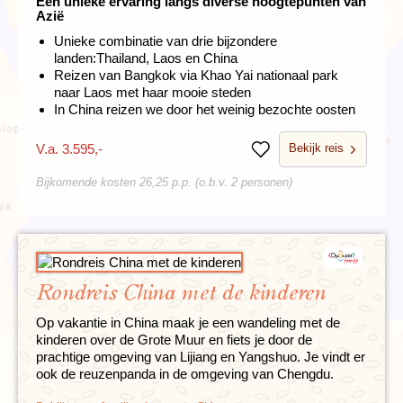
Een unieke ervaring langs diverse hoogtepunten van
Azië
Unieke combinatie van drie bijzondere
landen:Thailand, Laos en China
Reizen van Bangkok via Khao Yai nationaal park
naar Laos met haar mooie steden
In China reizen we door het weinig bezochte oosten
Bekijk reis
V.a. 3.595,-
Bewaren
Bijkomende kosten 26,25 p.p. (o.b.v. 2 personen)
Rondreis China met de kinderen
Op vakantie in China maak je een wandeling met de
kinderen over de Grote Muur en fiets je door de
prachtige omgeving van Lijiang en Yangshuo. Je vindt er
ook de reuzenpanda in de omgeving van Chengdu.