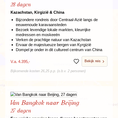
28 dagen
Kazachstan, Kirgizië & China
Bijzondere rondreis door Centraal-Azië langs de
eeuwenoude karavaansteden
Bezoek levendige lokale markten, kleurrijke
medressen en moskeeën
Verken de prachtige natuur van Kazachstan
Ervaar de majestueuze bergen van Kyrgizië
Dompel je onder in dit cultureel centrum van China
Bekijk reis
V.a. 4.395,-
Bewaren
Bijkomende kosten 26,25 p.p. (o.b.v. 2 personen)
Van Bangkok naar Beijing
27 dagen