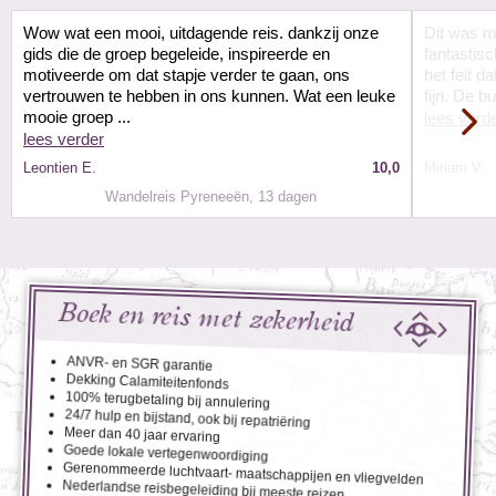
Wow wat een mooi, uitdagende reis. dankzij onze
Dit was m
gids die de groep begeleide, inspireerde en
fantastisc
motiveerde om dat stapje verder te gaan, ons
het feit d
vertrouwen te hebben in ons kunnen. Wat een leuke
fijn. De bu
mooie groep ...
lees verd
lees verder
Leontien E.
10,0
Miriam V.
Wandelreis Pyreneeën, 13 dagen
Boek en reis met zekerheid
ANVR- en SGR garantie
Dekking Calamiteitenfonds
100% terugbetaling bij annulering
24/7 hulp en bijstand, ook bij repatriëring
Meer dan 40 jaar ervaring
Goede lokale vertegenwoordiging
Gerenommeerde luchtvaart- maatschappijen en vliegvelden
Nederlandse reisbegeleiding bij meeste reizen