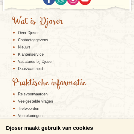
Wat is Djoser
Over Djoser
Contactgegevens
Nieuws
Klantenservice
Vacatures bij Djoser
Duurzaamheid
Praktische informatie
Reisvoorwaarden
Veelgestelde vragen
Trefwoorden
Verzekeringen
Sitemap
Djoser maakt gebruik van cookies
Disclaimer