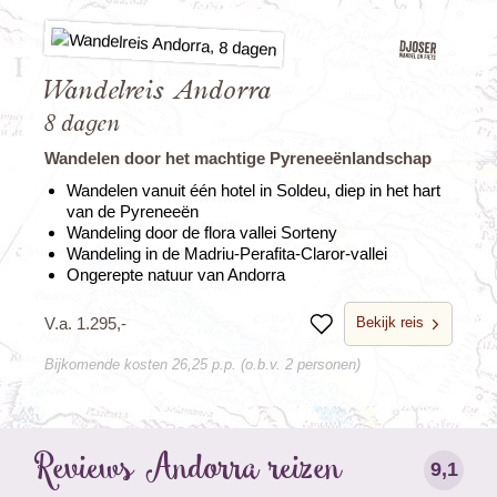
Wandelreis Andorra
8 dagen
Wandelen door het machtige Pyreneeënlandschap
Wandelen vanuit één hotel in Soldeu, diep in het hart
van de Pyreneeën
Wandeling door de flora vallei Sorteny
Wandeling in de Madriu-Perafita-Claror-vallei
Ongerepte natuur van Andorra
Bekijk reis
V.a. 1.295,-
Bewaren
Bijkomende kosten 26,25 p.p. (o.b.v. 2 personen)
Reviews Andorra reizen
9,1