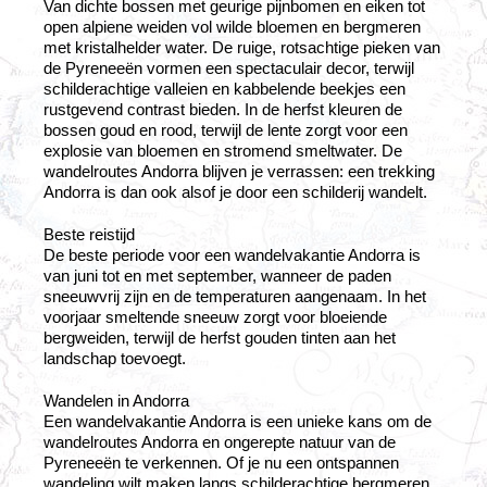
Van dichte bossen met geurige pijnbomen en eiken tot
open alpiene weiden vol wilde bloemen en bergmeren
met kristalhelder water. De ruige, rotsachtige pieken van
de Pyreneeën vormen een spectaculair decor, terwijl
schilderachtige valleien en kabbelende beekjes een
rustgevend contrast bieden. In de herfst kleuren de
bossen goud en rood, terwijl de lente zorgt voor een
explosie van bloemen en stromend smeltwater. De
wandelroutes Andorra blijven je verrassen: een trekking
Andorra is dan ook alsof je door een schilderij wandelt.
Beste reistijd
De beste periode voor een wandelvakantie Andorra is
van juni tot en met september, wanneer de paden
sneeuwvrij zijn en de temperaturen aangenaam. In het
voorjaar smeltende sneeuw zorgt voor bloeiende
bergweiden, terwijl de herfst gouden tinten aan het
landschap toevoegt.
Wandelen in Andorra
Een wandelvakantie Andorra is een unieke kans om de
wandelroutes Andorra en ongerepte natuur van de
Pyreneeën te verkennen. Of je nu een ontspannen
wandeling wilt maken langs schilderachtige bergmeren