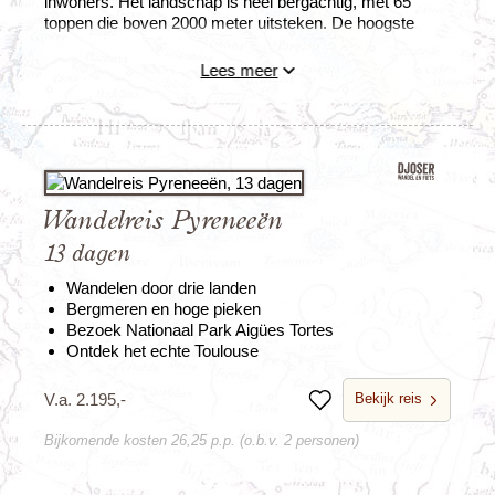
inwoners. Het landschap is heel bergachtig, met 65
toppen die boven 2000 meter uitsteken. De hoogste
bergtop is de 'Pic de Coma Pedrosa' (2.942 m). Het
laagste punt bevindt zich aan de grens tussen Spanje en
Lees meer
Andorra (840 m). Andorra is een echt paradijs voor
wandelaars; de natuur is hier prachtig.
Wandelreis Pyreneeën
13 dagen
Wandelen door drie landen
Bergmeren en hoge pieken
Bezoek Nationaal Park Aigües Tortes
Ontdek het echte Toulouse
Bekijk reis
V.a. 2.195,-
Bewaren
Bijkomende kosten 26,25 p.p. (o.b.v. 2 personen)