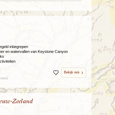
eegeld inbegrepen
cier en watervallen van Keystone Canyon
nks
tiviteiten
Bekijk reis
Bewaren
sonen)
ieuw-Zeeland