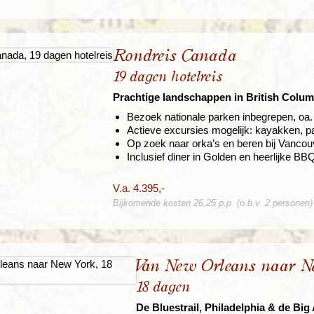
Rondreis Canada
19 dagen hotelreis
Prachtige landschappen in British Colum
Bezoek nationale parken inbegrepen, oa. 
Actieve excursies mogelijk: kayakken, p
Op zoek naar orka’s en beren bij Vancou
Inclusief diner in Golden en heerlijke BB
V.a. 4.395,-
Bijkomende kosten 26,25 p.p. (o.b.v. 2 personen)
Van New Orleans naar N
18 dagen
De Bluestrail, Philadelphia & de Big