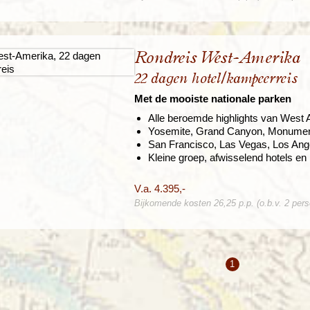
Rondreis West-Amerika
22 dagen hotel/kampeerreis
Met de mooiste nationale parken
Alle beroemde highlights van West
Yosemite, Grand Canyon, Monument
San Francisco, Las Vegas, Los Ang
Kleine groep, afwisselend hotels e
V.a. 4.395,-
Bijkomende kosten 26,25 p.p. (o.b.v. 2 per
1