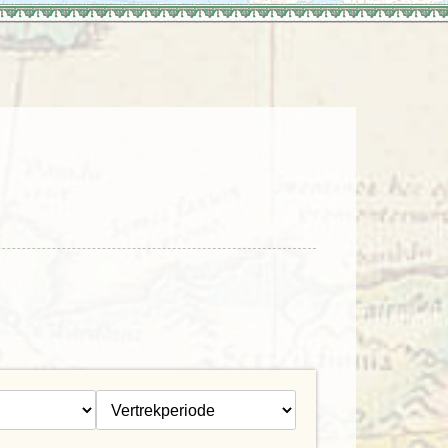
enegro
Zuid-Korea