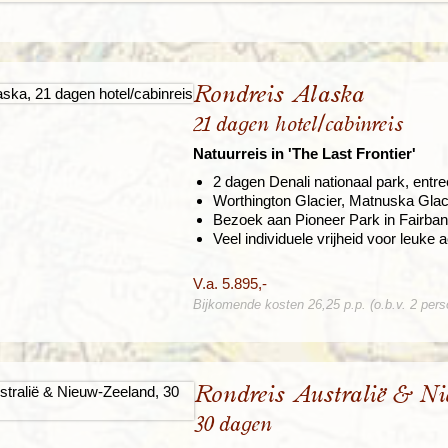
Rondreis Alaska
21 dagen hotel/cabinreis
Natuurreis in 'The Last Frontier'
2 dagen Denali nationaal park, entr
Worthington Glacier, Matnuska Gla
Bezoek aan Pioneer Park in Fairba
Veel individuele vrijheid voor leuke ac
V.a. 5.895,-
Bijkomende kosten 26,25 p.p. (o.b.v. 2 per
Rondreis Australië & N
30 dagen