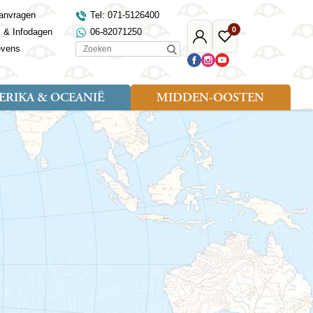
anvragen
Tel: 071-5126400
0
s & Infodagen
06-82071250
Mijn
Favoriete
Zoeken
evens
Djoser
reizen
RIKA & OCEANIË
MIDDEN-OOSTEN
Soort reizen
Landen
Landen
sh
gië
Rondreis (18)
Alaska
Maleisië
Noord-Macedonië
Egypte
kenland
Familiereis (9)
Australië
Mongolië
Noorwegen
Jordanië
and
Fietsreis (1)
Canada
Nepal
Polen
Marokko
and
Wandelreis (3)
Nieuw-Zeeland
Oezbekistan
Portugal
Oman
Cultuur (8)
Verenigde Staten
Singapore
Roemenië
Saoedi-Arabië
verdië
Sri Lanka
Sardinië
Tunesië
ovo
Taiwan
Schotland
Turkije
tië
Thailand
Servië
and
Tibet
Spanje
and
Turkmenistan
Turkije
an
uwen
Vietnam
Verenigd Koninkrijk
ira
Zijderoute
Wales