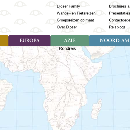
Djoser Family
Brochures a
Wandel- en Fietsreizen
Presentatie
Groepsreizen op maat
Contactgeg
Over Djoser
Reisblogs
EUROPA
AZIË
NOORD-AME
Soort reizen
Soort reizen
Landen
Soort reizen
Landen
ambique
Rondreis (28)
(Frans) Guyana
Rondreis (57)
Albanië
Rondreis (7)
Banglade
Geor
ibië
Familiereis (11)
Galapagos
Familiereis (22)
Andorra
Familiereis (2)
Bhutan
Grie
anda
Fietsreis (8)
Guatemala
Fietsreis (3)
Armenië
Natuur (5)
Cambodja
IJsl
Tomé en Principe
Wandelreis (23)
Honduras
Cultuur (28)
Azerbeidzjan
China
Ierl
ziland
Cultuur (12)
Mexico
Natuur (16)
Azoren
Filipijnen
Italië
zania
Natuur (3)
Nicaragua
Balkan
India
Kaap
o
Paaseiland
Baltische Staten
Indochina
Kos
bia
Paraguay
Bosnië en Herzegovina
Indonesië
Kroa
ibar
Peru
Bulgarije
Japan
Lapl
Nieuwe reizen
babwe
Suriname
Engeland
Jordanië
Letl
r
-Afrika
Rondreis China & Tibet, 42
Estland
Kazachst
Lito
dagen
Finland
Kirgizië
Made