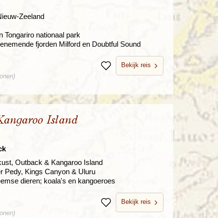
 Nieuw-Zeeland
 Tongariro nationaal park
enemende fjorden Milford en Doubtful Sound
Bekijk reis
Bewaren
sonen)
Kangaroo Island
ck
kust, Outback & Kangaroo Island
er Pedy, Kings Canyon & Uluru
eemse dieren; koala's en kangoeroes
Bekijk reis
Bewaren
sonen)