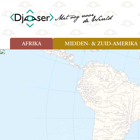
AFRIKA
MIDDEN- & ZUID-AMERIKA
Soort reizen
Soort reizen
Landen
Landen
Rondreis (26)
Rondreis (25)
Angola
Amazone
Moz
Familiereis (10)
Familiereis (11)
Benin
Argentinië
Nam
Fietsreis (2)
Fietsreis (1)
Botswana
Belize
Oeg
Wandelreis (1)
Cultuur (9)
Egypte
Bolivia
Sao 
Cultuur (3)
Natuur (13)
Ghana
Brazilië
Swa
Natuur (6)
Kaapverdië
Chili
Tan
Kenia
Colombia
Tog
Madagaskar
Costa Rica
Zam
Nieuwe reizen
Malawi
Cuba
Zanz
Voodoo in Benin en Togo, 16
Marokko
Ecuador
Zim
dagen
Mauritius
El Salvado
Zuid