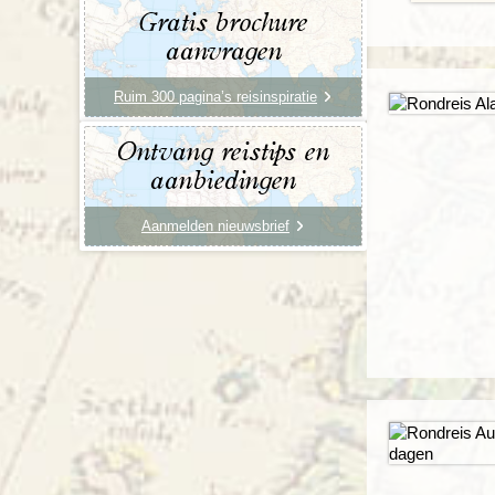
Gratis brochure
aanvragen
Ruim 300 pagina’s reisinspiratie
Ontvang reistips en
aanbiedingen
Aanmelden nieuwsbrief