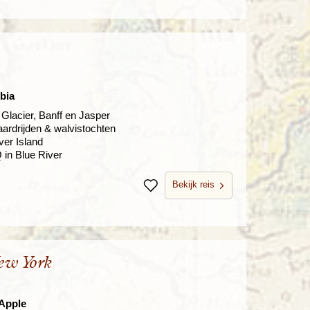
bia
Glacier, Banff en Jasper
aardrijden & walvistochten
ver Island
Q in Blue River
Bekijk reis
Bewaren
ew York
 Apple