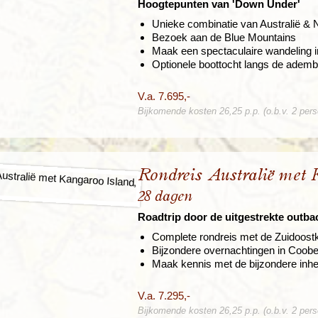
Hoogtepunten van 'Down Under'
Unieke combinatie van Australië &
Bezoek aan de Blue Mountains
Maak een spectaculaire wandeling in
Optionele boottocht langs de ademb
V.a. 7.695,-
Bijkomende kosten 26,25 p.p. (o.b.v. 2 per
Rondreis Australië met 
28 dagen
Roadtrip door de uitgestrekte outba
Complete rondreis met de Zuidoost
Bijzondere overnachtingen in Coob
Maak kennis met de bijzondere inh
V.a. 7.295,-
Bijkomende kosten 26,25 p.p. (o.b.v. 2 per