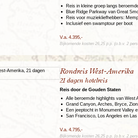
Reis in kleine groep langs beroemd
Blue Ridge Parkway van Great Sm
Reis voor muziekliefhebbers: Memp
Inclusief een swamptour per boot
V.a. 4.395,-
Bijkomende kosten 26,25 p.p. (o.b.v. 2 per
Rondreis West-Amerika
21 dagen hotelreis
Reis door de Gouden Staten
Alle beroemde highlights van West
Grand Canyon, Arches, Bryce, Zion,
Een jeeptocht in Monument Valley e
San Francisco, Los Angeles en Las
V.a. 4.795,-
Bijkomende kosten 26,25 p.p. (o.b.v. 2 per