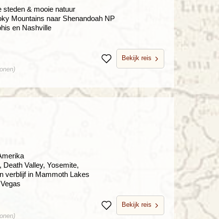
e steden & mooie natuur
oky Mountains naar Shenandoah NP
his en Nashville
Bekijk reis
Bewaren
sonen)
 Amerika
 Death Valley, Yosemite,
n verblijf in Mammoth Lakes
 Vegas
Bekijk reis
Bewaren
sonen)