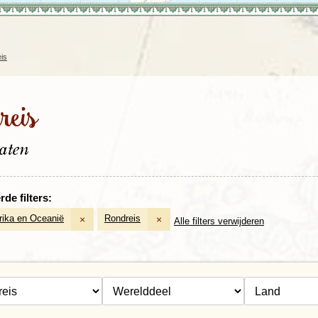
Rondreis Sulawesi &
Frankrijk
Laos
Mont
Molukken, 22 dagen
Malediven
is
reis
taten
de filters:
ika en Oceanië
Rondreis
×
×
Alle filters verwijderen