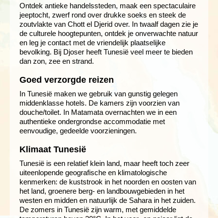
Ontdek antieke handelssteden, maak een spectaculaire
jeeptocht, zwerf rond over drukke soeks en steek de
zoutvlakte van Chott el Djerid over. In twaalf dagen zie je
de culturele hoogtepunten, ontdek je onverwachte natuur
en leg je contact met de vriendelijk plaatselijke
bevolking. Bij Djoser heeft Tunesië veel meer te bieden
dan zon, zee en strand.
Goed verzorgde reizen
In Tunesië maken we gebruik van gunstig gelegen
middenklasse hotels. De kamers zijn voorzien van
douche/toilet. In Matamata overnachten we in een
authentieke ondergrondse accommodatie met
eenvoudige, gedeelde voorzieningen.
Klimaat Tunesië
Tunesië is een relatief klein land, maar heeft toch zeer
uiteenlopende geografische en klimatologische
kenmerken: de kuststrook in het noorden en oosten van
het land, groenere berg- en landbouwgebieden in het
westen en midden en natuurlijk de Sahara in het zuiden.
De zomers in Tunesië zijn warm, met gemiddelde