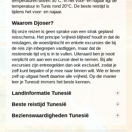
temperaturen boven 30°C. In het voor- en najaar ligt de
temperatuur in Tunis rond 20°C. De beste reistijd is
tijdens het voor- en najaar.
Waarom Djoser?
Bij onze reizen is geen sprake van een strak gepland
reisschema. Het principe ‘vrijheid-blijheid’ houdt in dat de
reisdagen, de woestijntocht en enkele excursies die bij
de reis zijn inbegrepen vastliggen, maar dat de
resterende tijd vrij is in te vullen. Uiteraard ben je nooit
verplicht om aan een excursie deel te nemen. Bij alle
excursies zijn entreegelden dan ook exclusief, zodat je
zelf kunt bepalen of je mee naar binnen wilt. Wie er liever
zelf op uitgaat heeft daartoe alle vrijheid. Op die manier
leer je Tunesië immers het beste kennen.
Landinformatie Tunesië
• Hoofdstad: Tunis
Beste reistijd Tunesië
• Andere bekende steden in Tunesië; Dougga,
Kairouan, Sfax en Hammamet
Tunesië is een relatief klein land, maar heeft toch
Bezienswaardigheden Tunesië
• Inwoners: 11,5 miljoen
zeer uiteenlopende geografische en klimatologische
Tunis
• Taal: Arabisch
kenmerken: de kuststrook in het noorden en oosten
• Munteenheid: Tunesische dinar
van het land, groenere berg- en landbouwgebieden in
Direct na de
landing in Tunis, ervaar je