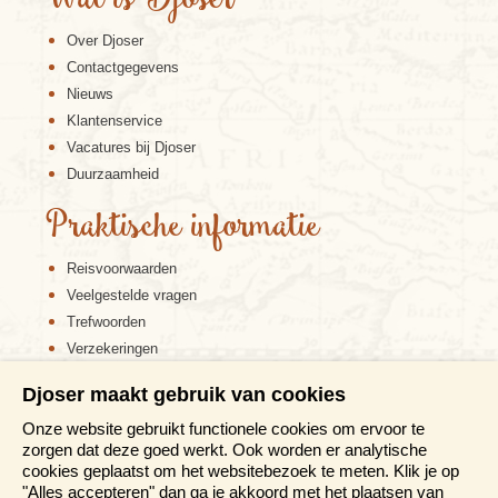
opslagplaatsen die later ook door Berbers werden
bewoond. De meeste zijn inmiddels in verval geraakt,
Over Djoser
maar de ksar Ouled Soltane is opvallend goed
bewaard gebleven. In de namiddag bereiken we de
Contactgegevens
woestijnstad Tataouine.
Nieuws
Klantenservice
Vacatures bij Djoser
Duurzaamheid
Praktische informatie
Reisvoorwaarden
Veelgestelde vragen
Trefwoorden
Verzekeringen
Sitemap
Djoser maakt gebruik van cookies
Disclaimer
Onze website gebruikt functionele cookies om ervoor te
Cookiebeleid
zorgen dat deze goed werkt. Ook worden er analytische
Privacy verklaring
cookies geplaatst om het websitebezoek te meten. Klik je op
Reis en boek met Djoser zekerheid
"Alles accepteren" dan ga je akkoord met het plaatsen van