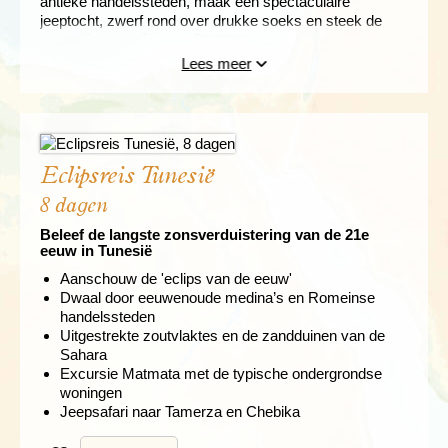
antieke handelssteden, maak een spectaculaire
jeeptocht, zwerf rond over drukke soeks en steek de
zoutvlakte van Chott el Djerid over.
Lees meer
Eclipsreis Tunesië
8 dagen
Beleef de langste zonsverduistering van de 21e
eeuw in Tunesië
Aanschouw de 'eclips van de eeuw'
Dwaal door eeuwenoude medina’s en Romeinse
handelssteden
Uitgestrekte zoutvlaktes en de zandduinen van de
Sahara
Excursie Matmata met de typische ondergrondse
woningen
Jeepsafari naar Tamerza en Chebika