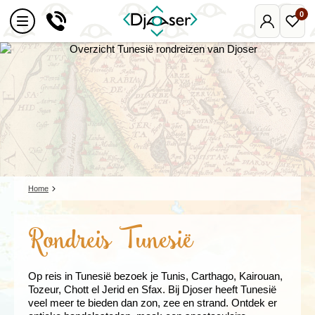
0
Mijn
Favo
Djoser
reize
Home
Rondreis Tunesië
Op reis in Tunesië bezoek je Tunis, Carthago, Kairouan,
Tozeur, Chott el Jerid en Sfax. Bij Djoser heeft Tunesië
veel meer te bieden dan zon, zee en strand. Ontdek er