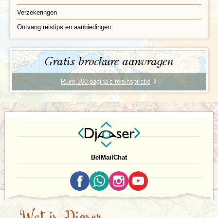
Sahara Tunesië Onder
Verzekeringen
voorbehoud van de
Ontvang reistips en aanbiedingen
dienstregeling is het
mogelijk om deze ochtend deel te nemen aan een
treinrit met de ‘Lizard Rouge’. Vanuit Metlaoui volgt
deze trein een spectaculair traject door de kloof van
Gratis brochure aanvragen
Selja. Op sommige uitzichtpunten wordt kort gestopt.
Via een weg die de zoutvlakte doorsnijdt reizen af
Ruim 300 pagina’s reisinspiratie
naar Douz, ook wel 'de poort van de woestijn'
genaamd. Douz is een oase met een half miljoen
palmbomen van origine een nomadendorp waar
diverse ambachten worden uitgeoefend. Wie wil kan
vanuit Douz een tochtje per kameel door de
zandduinen van de Sahara maken.
Bel
Mail
Chat
Matmata
De desolate omgeving van Matmata is bekend
geworden door de opnames van de Star Wars films
en enkele ondergrondse grotwoningen. Sommige
daarvan worden nog bewoond. Op weg naar Tatouine
Wat is Djoser
zien we verschillende oude ksour, versterkte