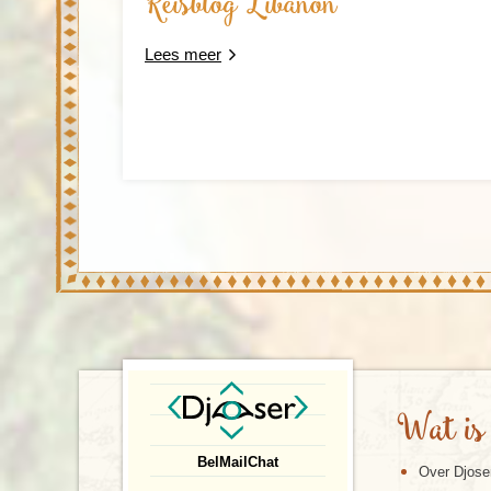
Reisblog Libanon
Lees meer
Wat is
Bel
Mail
Chat
Over Djose