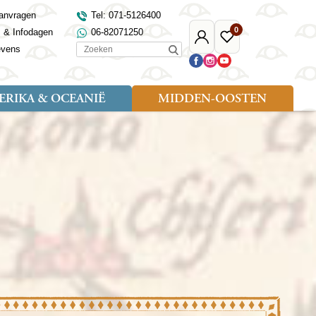
anvragen
Tel: 071-5126400
0
s & Infodagen
06-82071250
Mijn
Favoriete
Zoeken
evens
Djoser
reizen
RIKA & OCEANIË
MIDDEN-OOSTEN
Soort reizen
Landen
Landen
sh
gië
Rondreis (18)
Alaska
Maleisië
Noord-Macedonië
Egypte
kenland
Familiereis (9)
Australië
Mongolië
Noorwegen
Jordanië
and
Fietsreis (1)
Canada
Nepal
Polen
Marokko
and
Wandelreis (3)
Nieuw-Zeeland
Oezbekistan
Portugal
Oman
Cultuur (8)
Verenigde Staten
Singapore
Roemenië
Saoedi-Arabië
verdië
Sri Lanka
Sardinië
Tunesië
ovo
Taiwan
Schotland
Turkije
tië
Thailand
Servië
and
Tibet
Spanje
and
Turkmenistan
Turkije
an
uwen
Vietnam
Verenigd Koninkrijk
ira
Zijderoute
Wales