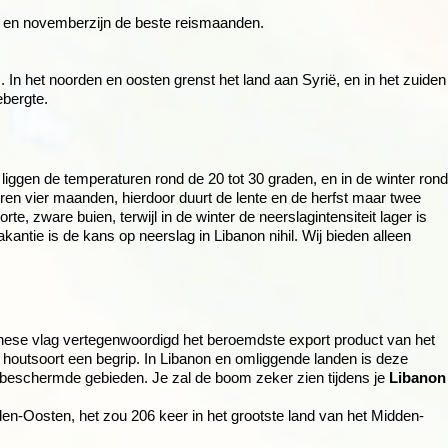
ber en novemberzijn de beste reismaanden.
. In het noorden en oosten grenst het land aan Syrië, en in het zuide
ebergte.
liggen de temperaturen rond de 20 tot 30 graden, en in de winter rond
ren vier maanden, hierdoor duurt de lente en de herfst maar twee
te, zware buien, terwijl in de winter de neerslagintensiteit lager is
antie is de kans op neerslag in Libanon nihil. Wij bieden alleen
anese vlag vertegenwoordigd het beroemdste export product van het
 houtsoort een begrip. In Libanon en omliggende landen is deze
n beschermde gebieden. Je zal de boom zeker zien tijdens je
Libanon
dden-Oosten, het zou 206 keer in het grootste land van het Midden-