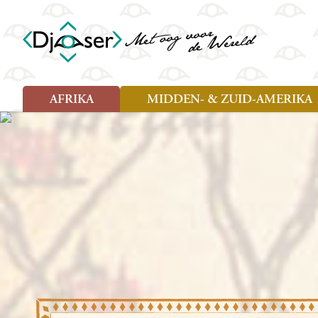
AFRIKA
MIDDEN- & ZUID-AMERIKA
Soort reizen
Soort reizen
Landen
Landen
Rondreis (26)
Rondreis (25)
Angola
Amazone
Moz
Familiereis (10)
Familiereis (11)
Benin
Argentinië
Nam
Fietsreis (2)
Fietsreis (1)
Botswana
Belize
Oeg
Wandelreis (1)
Cultuur (9)
Egypte
Bolivia
Sao 
Cultuur (3)
Natuur (13)
Ghana
Brazilië
Swa
Natuur (6)
Kaapverdië
Chili
Tan
Kenia
Colombia
Tog
Madagaskar
Costa Rica
Zam
Nieuwe reizen
Malawi
Cuba
Zanz
Voodoo in Benin en Togo, 16
Marokko
Ecuador
Zim
dagen
Mauritius
El Salvado
Zuid