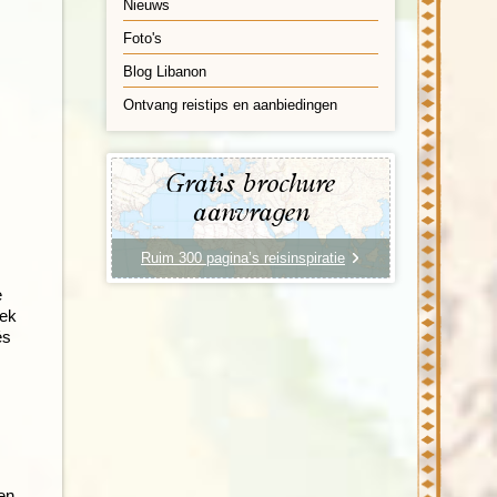
Nieuws
Foto's
Blog Libanon
Ontvang reistips en aanbiedingen
Gratis brochure
aanvragen
Ruim 300 pagina’s reisinspiratie
e
oek
és
ken