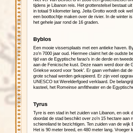
tijdens je Libanon reis. Het grottenstelsel bestaat 
in totaal 9 kilometer lang. Jeita Grotto wordt ook w
een boottochtje maken over de rivier. In de winter 
het gehele jaar rond de 16 graden.
Byblos
Een mooie vissersplaats met een antieke haven. B
zo’n 7000 jaar oud. Hiermee claimt het de oudste be
tijd van de Egyptische farao’s in de derde en twee
aan de Fenicische kust. Deze naam werd door de Gr
Griekse woord voor ‘boek’. Er gaan verhalen dat de B
grote schaal werden gekopieerd. Er zijn veel opgrav
UNESCO tot Werelderfgoed verklaard. De belangrijk
kasteel, het Romeinse amfitheater en de Egyptisch
Tyrus
Tyre is een stad in het zuiden van Libanon, en ook
doordat de stad beschikt over zo’n 15 hectare aan r
schiereiland te bezichtigen. Ten zuiden van de wijk
Het is 90 meter breed, en 480 meter lang. Vroeger