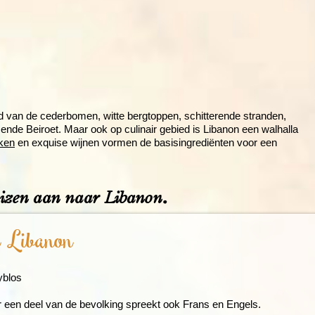
Rondreis Sulawesi &
Frankrijk
Laos
Mont
Molukken, 22 dagen
Malediven
nd van de cederbomen, witte bergtoppen, schitterende stranden,
ende Beiroet. Maar ook op culinair gebied is Libanon een walhalla
ken
en exquise wijnen vormen de basisingrediënten voor een
eizen aan naar Libanon.
n Libanon
yblos
aar een deel van de bevolking spreekt ook Frans en Engels.