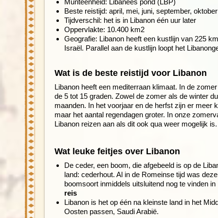
Munteenheid: Libanees pond (LBP)
Beste reistijd: april, mei, juni, september, okto
Tijdverschil: het is in Libanon één uur later
Oppervlakte: 10.400 km2
Geografie: Libanon heeft een kustlijn van 225 km
Israël. Parallel aan de kustlijn loopt het Libanong
Wat is de beste reistijd voor Libanon
Libanon heeft een mediterraan klimaat. In de zomer 
de 5 tot 15 graden. Zowel de zomer als de winter du
maanden. In het voorjaar en de herfst zijn er meer kor
maar het aantal regendagen groter. In onze zomervak
Libanon reizen aan als dit ook qua weer mogelijk is.
Wat leuke feitjes over Libanon
De ceder, een boom, die afgebeeld is op de Lib
land: cederhout. Al in de Romeinse tijd was deze
boomsoort inmiddels uitsluitend nog te vinden i
reis
Libanon is het op één na kleinste land in het Mi
Oosten passen, Saudi Arabië.