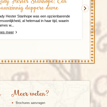
ady Hester Stanhope; Een
Het lek
aanzinnig dappere dame
keuken
ady Hester Stanhope was een opzienbarende
De Libanese 
rsoonlijkheid, al helemaal in haar tijd, waarin
opmars in de 
ames w...
direct z...
ees meer
Lees meer
e
Meer weten?
Brochures aanvragen