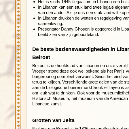
Het is sinds 1945 illegaal om in Libanon een buit
In Libanon kan een stuk land twee legale eigenar
van een ander. Als je dus een stuk land wilt kopen
In Libanon drukken de wetten en regelgeving van
samenleving.
Presentator Danny Ghosen is opgegroeid in Liba
beeld zien van zijn geboorteland.
De beste bezienswaardigheden in Liba
Beiroet
Beiroet is de hoofdstad van Libanon en onze verblijft
Vroeger stond deze ook wel bekend als het Parijs va
burgeroorlog compleet verwoest. Sinds het eind van
terug te krijgen. Verschillende grote delen van de sta
aan de biologische boerenmarkt Souk el Tayeb is a
om leuk wat te drinken. Ook voor de museumliefhebb
Historisch Museum, het museum van de American 
Libanese kunst.
Grotten van Jeita
Niet ver van Beiroet is in 1836 een grottenstelsel o