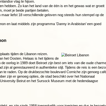
enlandse vlag te hijsen.
en hebben. Zo kan het land van de één is en het gewas wat er groeit
, moet je beide partijen betalen.
 maar liefst 18 verschillende geloven nog steeds hun stempel op de
non en laat middels zijn programma 'Danny in Arabistan’ een goed
non
plaats tijden de Libanon reizen.
n het Oosten. Helaas is het tijdens de
 de oorlog in 1989 doet Beiroet zijn best om iets van die oude charm
d zijn al gerestaureerd in authentieke stijl. Tijdens de reis is een bez
an te raden. Op de drukbezochte boulevard Corniche zijn genoeg caf
er zijn er genoeg opties, de stad beschikt over het Nationaal
University Beirut en het Sursock Museum met de hedendaagse
ntdekt, en zijn sinds 1958 toegankelijk voor toeristen en dus te bezoe