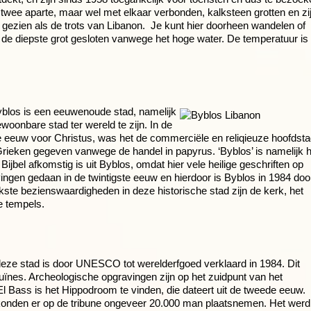
uit twee aparte, maar wel met elkaar verbonden, kalksteen grotten en zi
el gezien als de trots van Libanon. Je kunt hier doorheen wandelen of
is de diepste grot gesloten vanwege het hoge water. De temperatuur is
yblos is een eeuwenoude stad, namelijk
woonbare stad ter wereld te zijn. In de
de eeuw voor Christus, was het de commerciële en reliqieuze hoofdst
ieken gegeven vanwege de handel in papyrus. ‘Byblos’ is namelijk h
ijbel afkomstig is uit Byblos, omdat hier vele heilige geschriften op
ingen gedaan in de twintigste eeuw en hierdoor is Byblos in 1984 doo
ste bezienswaardigheden in deze historische stad zijn de kerk, het
e tempels.
 deze stad is door UNESCO tot werelderfgoed verklaard in 1984. Dit
uïnes. Archeologische opgravingen zijn op het zuidpunt van het
 El Bass is het Hippodroom te vinden, die dateert uit de tweede eeuw.
 konden er op de tribune ongeveer 20.000 man plaatsnemen. Het werd