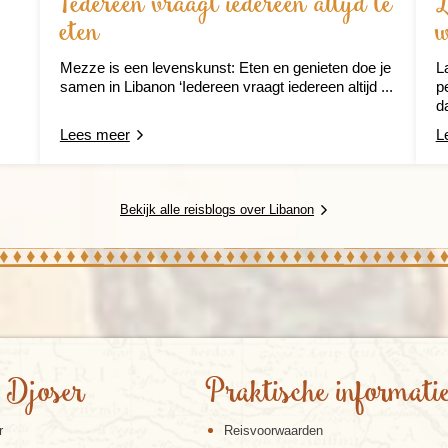
Iedereen vraagt iedereen altijd te
L
eten
w
Mezze is een levenskunst: Eten en genieten doe je
L
samen in Libanon ‘Iedereen vraagt iedereen altijd ...
pe
d
Lees meer
L
Bekijk alle reisblogs over Libanon
 Djoser
Praktische informati
r
Reisvoorwaarden