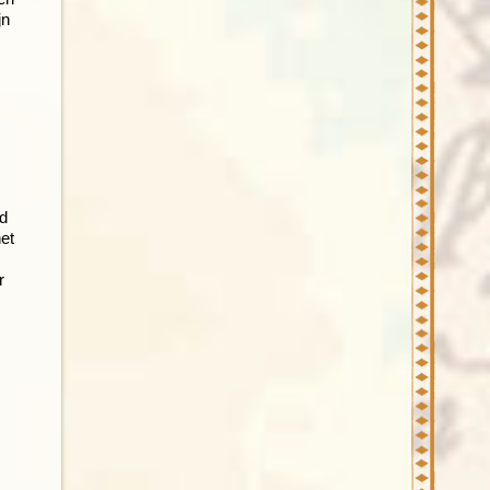
jn
ad
et
r