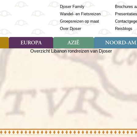
Djoser Family
Brochures a
Wandel- en Fietsreizen
Presentatie
Groepsreizen op maat
Contactgeg
Over Djoser
Reisblogs
EUROPA
AZIË
NOORD-AME
Soort reizen
Soort reizen
Landen
Soort reizen
Landen
ambique
Rondreis (28)
(Frans) Guyana
Rondreis (57)
Albanië
Rondreis (7)
Banglade
Geor
ibië
Familiereis (11)
Galapagos
Familiereis (22)
Andorra
Familiereis (2)
Bhutan
Grie
anda
Fietsreis (8)
Guatemala
Fietsreis (3)
Armenië
Natuur (5)
Cambodja
IJsl
Tomé en Principe
Wandelreis (23)
Honduras
Cultuur (28)
Azerbeidzjan
China
Ierl
ziland
Cultuur (12)
Mexico
Natuur (16)
Azoren
Filipijnen
Italië
zania
Natuur (3)
Nicaragua
Balkan
India
Kaap
o
Paaseiland
Baltische Staten
Indochina
Kos
bia
Paraguay
Bosnië en Herzegovina
Indonesië
Kroa
ibar
Peru
Bulgarije
Japan
Lapl
Nieuwe reizen
babwe
Suriname
Engeland
Jordanië
Letl
r
-Afrika
Rondreis China & Tibet, 42
Estland
Kazachst
Lito
dagen
Finland
Kirgizië
Made