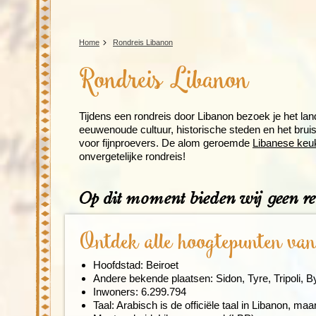
Home
Rondreis Libanon
Rondreis Libanon
Tijdens een rondreis door Libanon bezoek je het la
eeuwenoude cultuur, historische steden en het bruis
voor fijnproevers. De alom geroemde
Libanese keu
onvergetelijke rondreis!
Op dit moment bieden wij geen r
Ontdek alle hoogtepunten va
Hoofdstad: Beiroet
Andere bekende plaatsen: Sidon, Tyre, Tripoli, B
Inwoners: 6.299.794
Taal: Arabisch is de officiële taal in Libanon, m