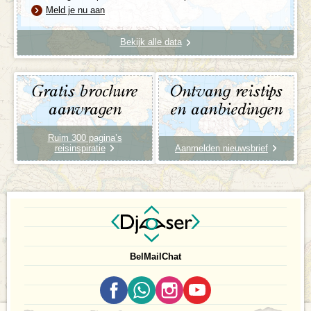
Meld je nu aan
Bekijk alle data
Gratis brochure
Ontvang reistips
aanvragen
en aanbiedingen
Ruim 300 pagina’s
reisinspiratie
Aanmelden nieuwsbrief
Bel
Mail
Chat