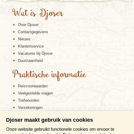
Wat is Djoser
Over Djoser
Contactgegevens
Nieuws
Klantenservice
Vacatures bij Djoser
Duurzaamheid
Praktische informatie
Reisvoorwaarden
Veelgestelde vragen
Trefwoorden
Verzekeringen
Sitemap
Djoser maakt gebruik van cookies
Disclaimer
Onze website gebruikt functionele cookies om ervoor te
Cookiebeleid