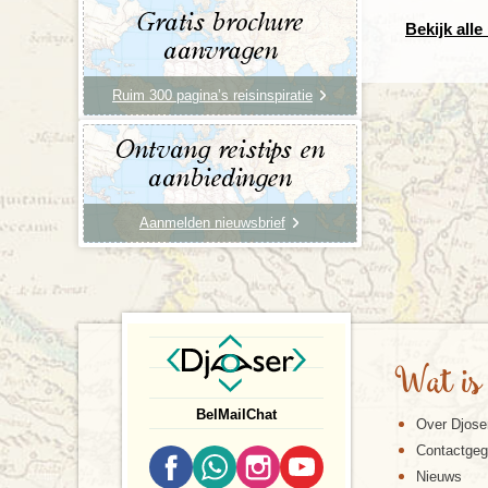
Gratis brochure
Bekijk alle
aanvragen
Ruim 300 pagina’s reisinspiratie
Ontvang reistips en
aanbiedingen
Aanmelden nieuwsbrief
Wat is
Bel
Mail
Chat
Over Djose
Contactge
Nieuws