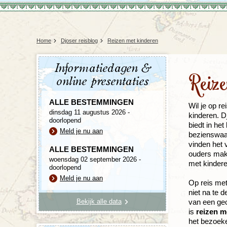
Home
Djoser reisblog
Reizen met kinderen
Informatiedagen &
Reiz
online presentaties
ALLE BESTEMMINGEN
Wil je op r
dinsdag 11 augustus 2026 -
kinderen. D
doorlopend
biedt in he
Meld je nu aan
bezienswaar
vinden het 
ALLE BESTEMMINGEN
ouders makk
woensdag 02 september 2026 -
met kinder
doorlopend
Meld je nu aan
Op reis met
niet na te 
Bekijk alle data
van een geo
is
reizen m
het bezoek