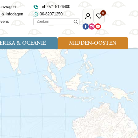
anvragen
Tel: 071-5126400
0
s & Infodagen
06-82071250
Mijn
Favoriete
Zoeken
evens
Djoser
reizen
RIKA & OCEANIË
MIDDEN-OOSTEN
Soort reizen
Landen
Landen
sh
gië
Rondreis (18)
Alaska
Maleisië
Noord-Macedonië
Egypte
kenland
Familiereis (9)
Australië
Mongolië
Noorwegen
Jordanië
and
Fietsreis (1)
Canada
Nepal
Polen
Marokko
and
Wandelreis (3)
Nieuw-Zeeland
Oezbekistan
Portugal
Oman
Cultuur (8)
Verenigde Staten
Singapore
Roemenië
Saoedi-Arabië
verdië
Sri Lanka
Sardinië
Tunesië
ovo
Taiwan
Schotland
Turkije
tië
Thailand
Servië
and
Tibet
Spanje
and
Turkmenistan
Turkije
an
uwen
Vietnam
Verenigd Koninkrijk
ira
Zijderoute
Wales