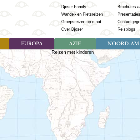
Djoser Family
Brochures a
Wandel- en Fietsreizen
Presentatie
Groepsreizen op maat
Contactgeg
Over Djoser
Reisblogs
EUROPA
AZIË
NOORD-AME
Soort reizen
Soort reizen
Landen
Soort reizen
Landen
ambique
Rondreis (28)
(Frans) Guyana
Rondreis (57)
Albanië
Rondreis (7)
Banglade
Geor
ibië
Familiereis (11)
Galapagos
Familiereis (22)
Andorra
Familiereis (2)
Bhutan
Grie
anda
Fietsreis (8)
Guatemala
Fietsreis (3)
Armenië
Natuur (5)
Cambodja
IJsl
Tomé en Principe
Wandelreis (23)
Honduras
Cultuur (28)
Azerbeidzjan
China
Ierl
ziland
Cultuur (12)
Mexico
Natuur (16)
Azoren
Filipijnen
Italië
zania
Natuur (3)
Nicaragua
Balkan
India
Kaap
o
Paaseiland
Baltische Staten
Indochina
Kos
bia
Paraguay
Bosnië en Herzegovina
Indonesië
Kroa
ibar
Peru
Bulgarije
Japan
Lapl
Nieuwe reizen
babwe
Suriname
Engeland
Jordanië
Letl
r
-Afrika
Rondreis China & Tibet, 42
Estland
Kazachst
Lito
dagen
Finland
Kirgizië
Made