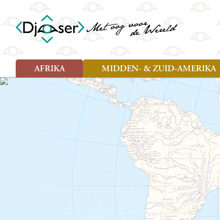
AFRIKA
MIDDEN- & ZUID-AMERIKA
Soort reizen
Soort reizen
Landen
Landen
Rondreis (26)
Rondreis (25)
Angola
Amazone
Moz
Familiereis (10)
Familiereis (11)
Benin
Argentinië
Nam
Fietsreis (2)
Fietsreis (1)
Botswana
Belize
Oeg
Wandelreis (1)
Cultuur (9)
Egypte
Bolivia
Sao 
Cultuur (3)
Natuur (13)
Ghana
Brazilië
Swa
Natuur (6)
Kaapverdië
Chili
Tan
Kenia
Colombia
Tog
Madagaskar
Costa Rica
Zam
Nieuwe reizen
Malawi
Cuba
Zanz
Voodoo in Benin en Togo, 16
Marokko
Ecuador
Zim
dagen
Mauritius
El Salvado
Zuid