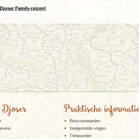
 Djoser Family-reizen!
 Djoser
Praktische informati
r
Reisvoorwaarden
gevens
Veelgestelde vragen
Trefwoorden