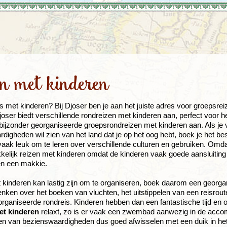
Rondreis Sulawesi &
Frankrijk
Laos
Mont
Molukken, 22 dagen
Malediven
en met kinderen
eis met kinderen? Bij Djoser ben je aan het juiste adres voor groepsre
joser biedt verschillende rondreizen met kinderen aan, perfect voor h
t bijzonder georganiseerde groepsrondreizen met kinderen aan. Als je 
digheden wil zien van het land dat je op het oog hebt, boek je het be
vaak leuk om te leren over verschillende culturen en gebruiken. Omd
elijk reizen met kinderen omdat de kinderen vaak goede aansluiting 
en een makkie.
 kinderen kan lastig zijn om te organiseren, boek daarom een georgani
denken over het boeken van vluchten, het uitstippelen van een reisrout
rganiseerde rondreis. Kinderen hebben dan een fantastische tijd en 
et kinderen
relaxt, zo is er vaak een zwembad aanwezig in de acc
en van bezienswaardigheden dus goed afwisselen met een duik in 