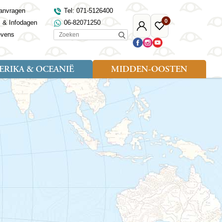
anvragen
Tel: 071-5126400
0
s & Infodagen
06-82071250
Mijn
Favoriete
Zoeken
evens
Djoser
reizen
RIKA & OCEANIË
MIDDEN-OOSTEN
Soort reizen
Landen
Landen
sh
gië
Rondreis (18)
Alaska
Maleisië
Noord-Macedonië
Egypte
kenland
Familiereis (9)
Australië
Mongolië
Noorwegen
Jordanië
and
Fietsreis (1)
Canada
Nepal
Polen
Marokko
and
Wandelreis (3)
Nieuw-Zeeland
Oezbekistan
Portugal
Oman
Cultuur (8)
Verenigde Staten
Singapore
Roemenië
Saoedi-Arabië
verdië
Sri Lanka
Sardinië
Tunesië
ovo
Taiwan
Schotland
Turkije
tië
Thailand
Servië
and
Tibet
Spanje
and
Turkmenistan
Turkije
an
uwen
Vietnam
Verenigd Koninkrijk
ira
Zijderoute
Wales