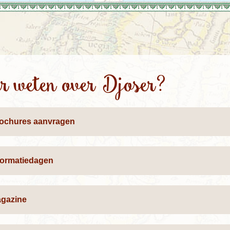
Rondreis Sulawesi &
Frankrijk
Laos
Mont
Molukken, 22 dagen
Malediven
 weten over Djoser?
ochures aanvragen
formatiedagen
gazine