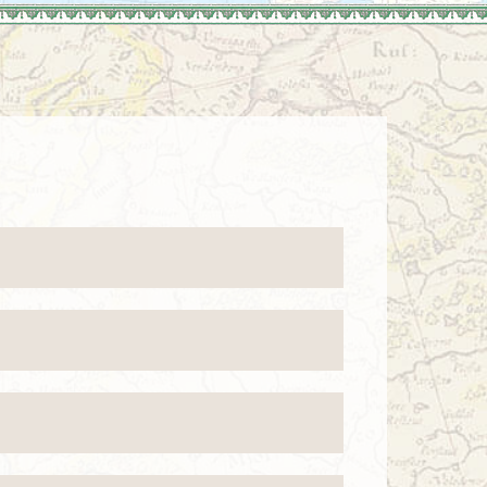
enegro
Zuid-Korea