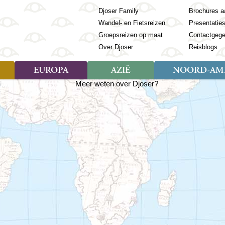
Djoser Family
Brochures a
Wandel- en Fietsreizen
Presentatie
Groepsreizen op maat
Contactgeg
Over Djoser
Reisblogs
EUROPA
AZIË
NOORD-AME
Soort reizen
Soort reizen
Landen
Soort reizen
Landen
ambique
Rondreis (28)
(Frans) Guyana
Rondreis (57)
Albanië
Rondreis (7)
Banglade
Geor
ibië
Familiereis (11)
Galapagos
Familiereis (22)
Andorra
Familiereis (2)
Bhutan
Grie
anda
Fietsreis (8)
Guatemala
Fietsreis (3)
Armenië
Natuur (5)
Cambodja
IJsl
Tomé en Principe
Wandelreis (23)
Honduras
Cultuur (28)
Azerbeidzjan
China
Ierl
ziland
Cultuur (12)
Mexico
Natuur (16)
Azoren
Filipijnen
Italië
zania
Natuur (3)
Nicaragua
Balkan
India
Kaap
o
Paaseiland
Baltische Staten
Indochina
Kos
bia
Paraguay
Bosnië en Herzegovina
Indonesië
Kroa
ibar
Peru
Bulgarije
Japan
Lapl
Nieuwe reizen
babwe
Suriname
Engeland
Jordanië
Letl
r
-Afrika
Rondreis China & Tibet, 42
Estland
Kazachst
Lito
dagen
Finland
Kirgizië
Made