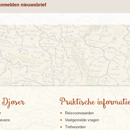
nmelden nieuwsbrief
 Djoser
Praktische informati
r
Reisvoorwaarden
gevens
Veelgestelde vragen
Trefwoorden