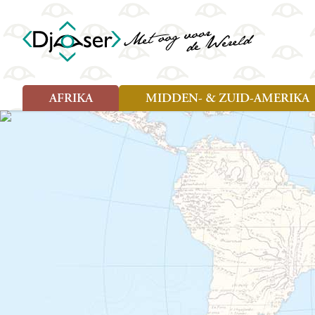
AFRIKA
MIDDEN- & ZUID-AMERIKA
Soort reizen
Soort reizen
Landen
Landen
Rondreis (26)
Rondreis (25)
Angola
Amazone
Moz
Familiereis (10)
Familiereis (11)
Benin
Argentinië
Nam
Fietsreis (2)
Fietsreis (1)
Botswana
Belize
Oeg
Wandelreis (1)
Cultuur (9)
Egypte
Bolivia
Sao 
Cultuur (3)
Natuur (13)
Ghana
Brazilië
Swa
Natuur (6)
Kaapverdië
Chili
Tan
Kenia
Colombia
Tog
Madagaskar
Costa Rica
Zam
Nieuwe reizen
Malawi
Cuba
Zanz
Voodoo in Benin en Togo, 16
Marokko
Ecuador
Zim
dagen
Mauritius
El Salvado
Zuid