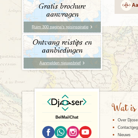
Aa
Gratis brochure
aanvragen
Ruim 300 pagina’s reisinspiratie
Ontvang reistips en
aanbiedingen
Aanmelden nieuwsbrief
Wat is
Bel
Mail
Chat
Over Djose
Contactge
Nieuws