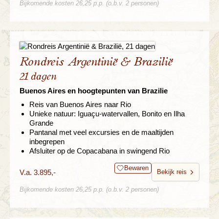
Bijkomende kosten 26,25 p.p. (o.b.v. 2 personen)
Rondreis Argentinië & Brazilië
21 dagen
Buenos Aires en hoogtepunten van Brazilie
Reis van Buenos Aires naar Rio
Unieke natuur: Iguaçu-watervallen, Bonito en Ilha
Grande
Pantanal met veel excursies en de maaltijden
inbegrepen
Afsluiter op de Copacabana in swingend Rio
Bewaren
V.a. 3.895,-
Bekijk reis
Bijkomende kosten 26,25 p.p. (o.b.v. 2 personen)