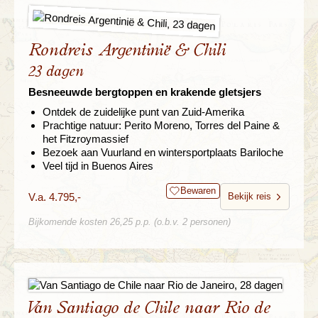
Rondreis Argentinië & Chili
23 dagen
Besneeuwde bergtoppen en krakende gletsjers
Ontdek de zuidelijke punt van Zuid-Amerika
Prachtige natuur: Perito Moreno, Torres del Paine &
het Fitzroymassief
Bezoek aan Vuurland en wintersportplaats Bariloche
Veel tijd in Buenos Aires
Bewaren
V.a. 4.795,-
Bekijk reis
Bijkomende kosten 26,25 p.p. (o.b.v. 2 personen)
Van Santiago de Chile naar Rio de