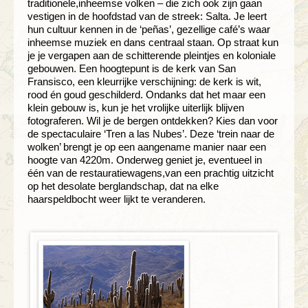
traditionele,inheemse volken – die zich ook zijn gaan
vestigen in de hoofdstad van de streek: Salta. Je leert
hun cultuur kennen in de ‘peñas’, gezellige café’s waar
inheemse muziek en dans centraal staan. Op straat kun
je je vergapen aan de schitterende pleintjes en koloniale
gebouwen. Een hoogtepunt is de kerk van San
Fransisco, een kleurrijke verschijning: de kerk is wit,
rood én goud geschilderd. Ondanks dat het maar een
klein gebouw is, kun je het vrolijke uiterlijk blijven
fotograferen. Wil je de bergen ontdekken? Kies dan voor
de spectaculaire ‘Tren a las Nubes’. Deze ‘trein naar de
wolken’ brengt je op een aangename manier naar een
hoogte van 4220m. Onderweg geniet je, eventueel in
één van de restauratiewagens,van een prachtig uitzicht
op het desolate berglandschap, dat na elke
haarspeldbocht weer lijkt te veranderen.