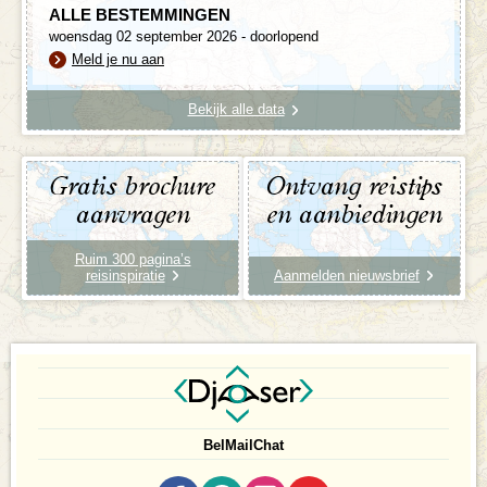
ALLE BESTEMMINGEN
woensdag 02 september 2026 - doorlopend
Meld je nu aan
Bekijk alle data
Gratis brochure
Ontvang reistips
aanvragen
en aanbiedingen
Ruim 300 pagina’s
reisinspiratie
Aanmelden nieuwsbrief
Bel
Mail
Chat