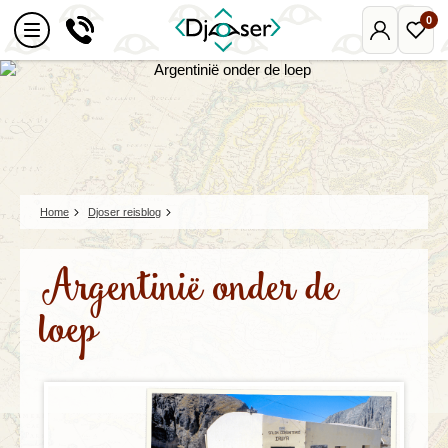
0
Mijn
Favo
Djoser
reize
Home
Djoser reisblog
Argentinië onder de
loep