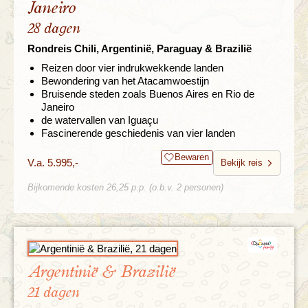
Janeiro
28 dagen
Rondreis Chili, Argentinië, Paraguay & Brazilië
Reizen door vier indrukwekkende landen
Bewondering van het Atacamwoestijn
Bruisende steden zoals Buenos Aires en Rio de
Janeiro
de watervallen van Iguaçu
Fascinerende geschiedenis van vier landen
Bewaren
V.a. 5.995,-
Bekijk reis
Bijkomende kosten 26,25 p.p. (o.b.v. 2 personen)
Argentinië & Brazilië
21 dagen