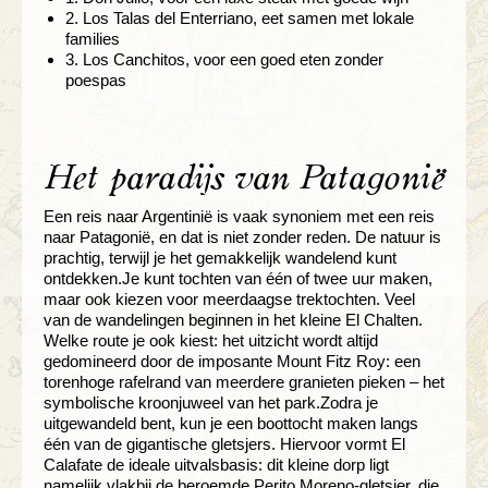
2. Los Talas del Enterriano, eet samen met lokale
families
3. Los Canchitos, voor een goed eten zonder
poespas
Het paradijs van Patagonië
Een reis naar Argentinië is vaak synoniem met een reis
naar Patagonië, en dat is niet zonder reden. De natuur is
prachtig, terwijl je het gemakkelijk wandelend kunt
ontdekken.Je kunt tochten van één of twee uur maken,
maar ook kiezen voor meerdaagse trektochten. Veel
van de wandelingen beginnen in het kleine El Chalten.
Welke route je ook kiest: het uitzicht wordt altijd
gedomineerd door de imposante Mount Fitz Roy: een
torenhoge rafelrand van meerdere granieten pieken – het
symbolische kroonjuweel van het park.Zodra je
uitgewandeld bent, kun je een boottocht maken langs
één van de gigantische gletsjers. Hiervoor vormt El
Calafate de ideale uitvalsbasis: dit kleine dorp ligt
namelijk vlakbij de beroemde Perito Moreno-gletsjer, die