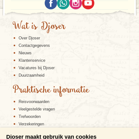
Wat is Djoser
Over Djoser
Contactgegevens
Nieuws
Klantenservice
Vacatures bij Djoser
Duurzaamheid
Praktische informatie
Reisvoorwaarden
Veelgestelde vragen
Trefwoorden
Verzekeringen
Sitemap
Djoser maakt gebruik van cookies
Disclaimer