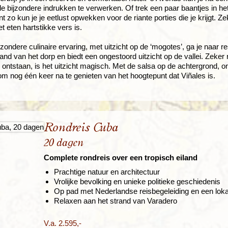
lle bijzondere indrukken te verwerken. Of trek een paar baantjes in h
t zo kun je je eetlust opwekken voor de riante porties die je krijgt. Ze
t eten hartstikke vers is.
jzondere culinaire ervaring, met uitzicht op de ‘mogotes’, ga je naar 
 rand van het dorp en biedt een ongestoord uitzicht op de vallei. Zeke
ontstaan, is het uitzicht magisch. Met de salsa op de achtergrond, o
om nog één keer na te genieten van het hoogtepunt dat Viñales is.
Rondreis Cuba
20 dagen
Complete rondreis over een tropisch eiland
Prachtige natuur en architectuur
Vrolijke bevolking en unieke politieke geschiedenis
Op pad met Nederlandse reisbegeleiding en een loka
Relaxen aan het strand van Varadero
V.a. 2.595,-