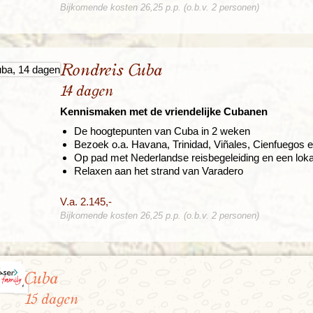
Bijkomende kosten 26,25 p.p. (o.b.v. 2 personen)
Rondreis Cuba
14 dagen
Kennismaken met de vriendelijke Cubanen
De hoogtepunten van Cuba in 2 weken
Bezoek o.a. Havana, Trinidad, Viñales, Cienfuegos e
Op pad met Nederlandse reisbegeleiding en een loka
Relaxen aan het strand van Varadero
V.a. 2.145,-
Bijkomende kosten 26,25 p.p. (o.b.v. 2 personen)
Cuba
15 dagen