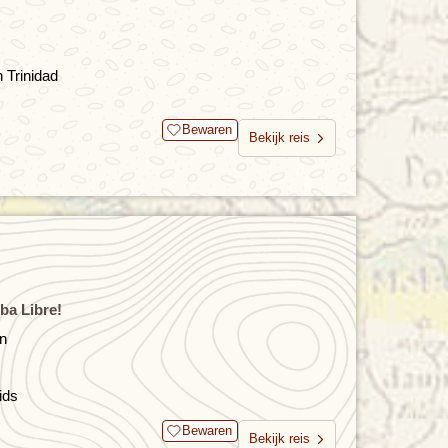
 Trinidad
Bewaren
Bekijk reis
ba Libre!
en
ids
Bewaren
Bekijk reis