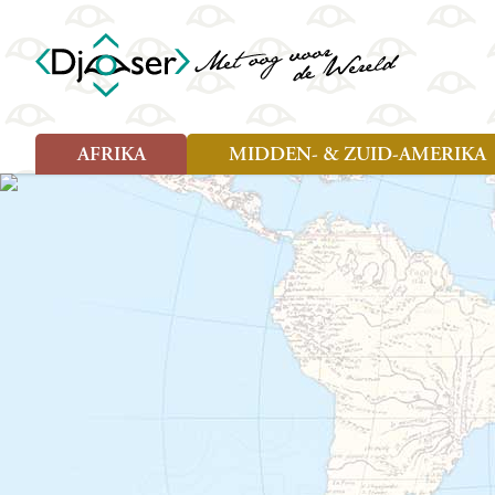
AFRIKA
MIDDEN- & ZUID-AMERIKA
Soort reizen
Soort reizen
Landen
Landen
Rondreis (26)
Rondreis (25)
Angola
Amazone
Moz
Familiereis (10)
Familiereis (11)
Benin
Argentinië
Nam
Fietsreis (2)
Fietsreis (1)
Botswana
Belize
Oeg
Wandelreis (1)
Cultuur (9)
Egypte
Bolivia
Sao 
Cultuur (3)
Natuur (13)
Ghana
Brazilië
Swa
Natuur (6)
Kaapverdië
Chili
Tan
Kenia
Colombia
Tog
Madagaskar
Costa Rica
Zam
Nieuwe reizen
Malawi
Cuba
Zanz
Voodoo in Benin en Togo, 16
Marokko
Ecuador
Zim
dagen
Mauritius
El Salvado
Zuid