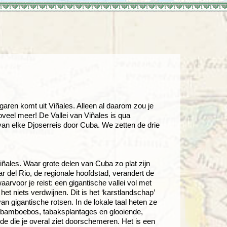
enegro
Zuid-Korea
garen komt uit Viñales. Alleen al daarom zou je
zoveel meer! De Vallei van Viñales is qua
an elke Djoserreis door Cuba. We zetten de drie
iñales. Waar grote delen van Cuba zo plat zijn
r del Rio, de regionale hoofdstad, verandert de
rvoor je reist: een gigantische vallei vol met
het niets verdwijnen. Dit is het ‘karstlandschap’
van gigantische rotsen. In de lokale taal heten ze
en bamboebos, tabaksplantages en glooiende,
de die je overal ziet doorschemeren. Het is een