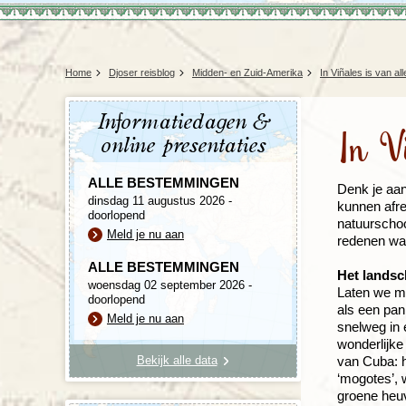
Home
Djoser reisblog
Midden- en Zuid-Amerika
In Viñales is van al
Informatiedagen &
In Vi
online presentaties
ALLE BESTEMMINGEN
Denk je aan
dinsdag 11 augustus 2026 -
kunnen afre
doorlopend
natuurschoo
Meld je nu aan
redenen waa
ALLE BESTEMMINGEN
Het lands
woensdag 02 september 2026 -
Laten we me
doorlopend
als een pan
Meld je nu aan
snelweg in 
wonderlijke 
Bekijk alle data
van Cuba: he
‘mogotes’, 
groene heuv