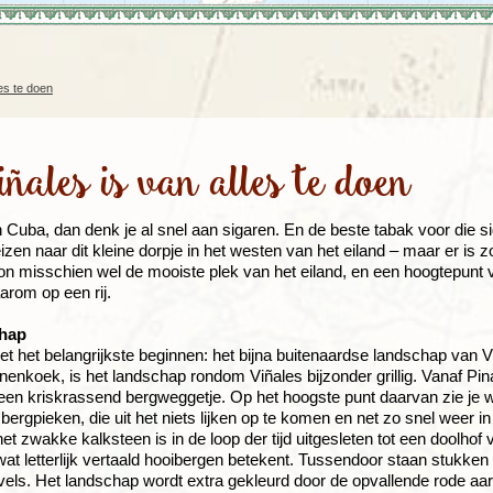
Rondreis Sulawesi &
Frankrijk
Laos
Mont
Molukken, 22 dagen
Malediven
les te doen
ñales is van alles te doen
 Cuba, dan denk je al snel aan sigaren. En de beste tabak voor die si
izen naar dit kleine dorpje in het westen van het eiland – maar er is 
n misschien wel de mooiste plek van het eiland, en een hoogtepunt v
rom op een rij.
chap
t het belangrijkste beginnen: het bijna buitenaardse landschap van V
nenkoek, is het landschap rondom Viñales bijzonder grillig. Vanaf Pina
een kriskrassend bergweggetje. Op het hoogste punt daarvan zie je waa
bergpieken, die uit het niets lijken op te komen en net zo snel weer in 
t zwakke kalksteen is in de loop der tijd uitgesleten tot een doolhof 
wat letterlijk vertaald hooibergen betekent. Tussendoor staan stukk
els. Het landschap wordt extra gekleurd door de opvallende rode aar