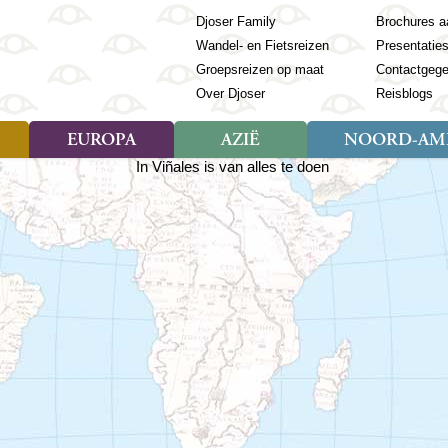
Djoser Family
Brochures a
Wandel- en Fietsreizen
Presentatie
Groepsreizen op maat
Contactgeg
Over Djoser
Reisblogs
EUROPA
AZIË
NOORD-AME
Soort reizen
Soort reizen
Landen
Soort reizen
Landen
ambique
Rondreis (28)
(Frans) Guyana
Rondreis (57)
Albanië
Rondreis (7)
Banglade
Geor
ibië
Familiereis (11)
Galapagos
Familiereis (22)
Andorra
Familiereis (2)
Bhutan
Grie
anda
Fietsreis (8)
Guatemala
Fietsreis (3)
Armenië
Natuur (5)
Cambodja
IJsl
Tomé en Principe
Wandelreis (23)
Honduras
Cultuur (28)
Azerbeidzjan
China
Ierl
ziland
Cultuur (12)
Mexico
Natuur (16)
Azoren
Filipijnen
Italië
zania
Natuur (3)
Nicaragua
Balkan
India
Kaap
o
Paaseiland
Baltische Staten
Indochina
Kos
bia
Paraguay
Bosnië en Herzegovina
Indonesië
Kroa
ibar
Peru
Bulgarije
Japan
Lapl
Nieuwe reizen
babwe
Suriname
Engeland
Jordanië
Letl
r
-Afrika
Rondreis China & Tibet, 42
Estland
Kazachst
Lito
dagen
Finland
Kirgizië
Made