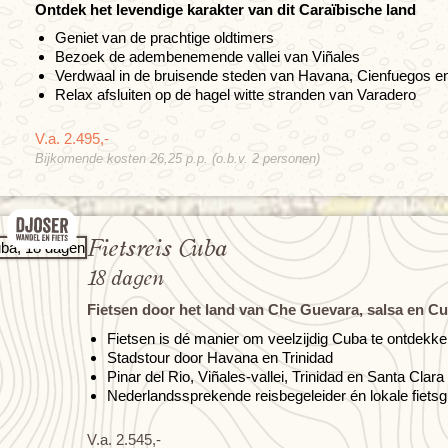
Ontdek het levendige karakter van dit Caraïbische land
Geniet van de prachtige oldtimers
Bezoek de adembenemende vallei van Viñales
Verdwaal in de bruisende steden van Havana, Cienfuegos en
Relax afsluiten op de hagel witte stranden van Varadero
V.a. 2.495,-
Bijkomende kosten 26,25 p.p. (o.b.v. 2 personen)
Fietsreis Cuba
18 dagen
Fietsen door het land van Che Guevara, salsa en Cu
Fietsen is dé manier om veelzijdig Cuba te ontdekk
Stadstour door Havana en Trinidad
Pinar del Rio, Viñales-vallei, Trinidad en Santa Clara
Nederlandssprekende reisbegeleider én lokale fietsg
V.a. 2.545,-