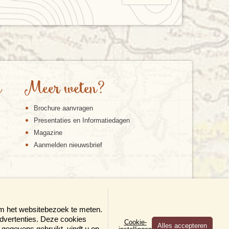
e
Meer weten?
Brochure aanvragen
Presentaties en Informatiedagen
Magazine
Aanmelden nieuwsbrief
om het websitebezoek te meten.
advertenties. Deze cookies
Cookie-
gegevens gebruikt, vindt u op