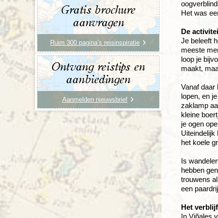
oogverblind
Gratis brochure
Het was een
aanvragen
De activite
Je beleeft 
Ruim 300 pagina’s reisinspiratie
meeste mens
loop je bijv
Ontvang reistips en
maakt, maar
aanbiedingen
Vanaf daar l
lopen, en je
Aanmelden nieuwsbrief
zaklamp aan
kleine boer
je ogen ope
Uiteindelij
het koele g
Is wandelen
hebben geno
trouwens al
een paardrij
Het verblijf
In Viñales v