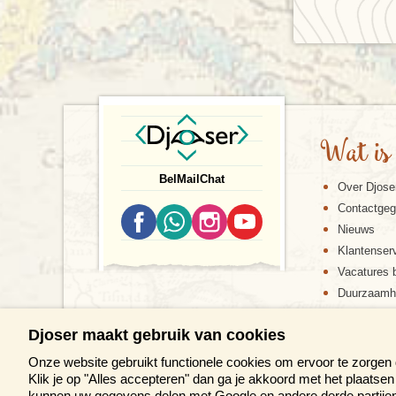
Wat is
Bel
Mail
Chat
Over Djose
Contactge
Nieuws
Klantenser
Vacatures b
Duurzaamh
Djoser maakt gebruik van cookies
Onze website gebruikt functionele cookies om ervoor te zorgen
Klik je op "Alles accepteren" dan ga je akkoord met het plaats
kunnen uw gegevens delen met Google en andere derde partijen 