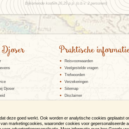
Bijkomende kosten 26,25 p.p. (o.b.v. 2 personen)
 Djoser
Praktische informati
r
Reisvoorwaarden
gevens
Veelgestelde vragen
Trefwoorden
vice
Verzekeringen
ij Djoser
Sitemap
eid
Disclaimer
Cookiebeleid
Privacy verklaring
Reis en boek met Djoser zekerheid
 dat deze goed werkt. Ook worden er analytische cookies geplaatst 
en van marketingcookies, waaronder cookies voor gepersonaliseerde 
voor advertentiepersonalisatie. Meer informatie over hoe Google uw 