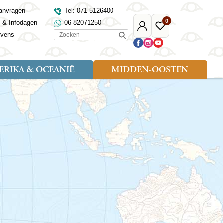
anvragen
Tel: 071-5126400
0
s & Infodagen
06-82071250
Mijn
Favoriete
Zoeken
evens
Djoser
reizen
RIKA & OCEANIË
MIDDEN-OOSTEN
Soort reizen
Landen
Landen
sh
gië
Rondreis (18)
Alaska
Maleisië
Noord-Macedonië
Egypte
kenland
Familiereis (9)
Australië
Mongolië
Noorwegen
Jordanië
and
Fietsreis (1)
Canada
Nepal
Polen
Marokko
and
Wandelreis (3)
Nieuw-Zeeland
Oezbekistan
Portugal
Oman
Cultuur (8)
Verenigde Staten
Singapore
Roemenië
Saoedi-Arabië
verdië
Sri Lanka
Sardinië
Tunesië
ovo
Taiwan
Schotland
Turkije
tië
Thailand
Servië
and
Tibet
Spanje
and
Turkmenistan
Turkije
an
uwen
Vietnam
Verenigd Koninkrijk
ira
Zijderoute
Wales