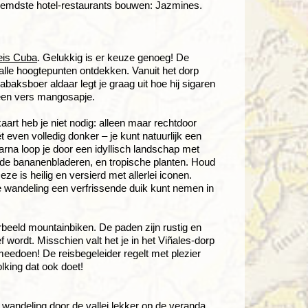
eroemdste hotel-restaurants bouwen: Jazmines.
eis Cuba
. Gelukkig is er keuze genoeg! De
lle hoogtepunten ontdekken. Vanuit het dorp
tabaksboer aldaar legt je graag uit hoe hij sigaren
f een vers mangosapje.
kaart heb je niet nodig: alleen maar rechtdoor
t even volledig donker – je kunt natuurlijk een
rna loop je door een idyllisch landschap met
de bananenbladeren, en tropische planten. Houd
 is heilig en versierd met allerlei iconen.
 de wandeling een verfrissende duik kunt nemen in
rbeeld mountainbiken. De paden zijn rustig en
 wordt. Misschien valt het je in het Viñales-dorp
meedoen! De reisbegeleider regelt met plezier
olking dat ook doet!
en wandeling door de vallei lekker op de veranda