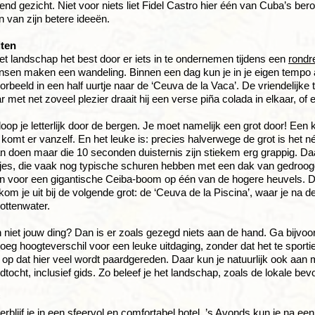
end gezicht. Niet voor niets liet Fidel Castro hier één van Cuba’s b
 van zijn betere ideeën.
iten
het landschap het best door er iets in te ondernemen tijdens een
rondr
en maken een wandeling. Binnen een dag kun je in je eigen tempo a
oorbeeld in een half uurtje naar de ‘Ceuva de la Vaca’. De vriendelijke 
 met net zoveel plezier draait hij een verse piña colada in elkaar, o
oop je letterlijk door de bergen. Je moet namelijk een grot door! Een 
 komt er vanzelf. En het leuke is: precies halverwege de grot is het né
 doen maar die 10 seconden duisternis zijn stiekem erg grappig. Daa
tjes, die vaak nog typische schuren hebben met een dak van gedroog
n voor een gigantische Ceiba-boom op één van de hogere heuvels. Deze
k kom je uit bij de volgende grot: de ‘Ceuva de la Piscina’, waar je na
rottenwater.
 niet jouw ding? Dan is er zoals gezegd niets aan de hand. Ga bijvoo
eg hoogteverschil voor een leuke uitdaging, zonder dat het te sportief
 op dat hier veel wordt paardgereden. Daar kun je natuurlijk ook aan 
dtocht, inclusief gids. Zo beleef je het landschap, zoals de lokale bev
erblijf je in een sfeervol en comfortabel hotel. ’s Avonds kun je na e