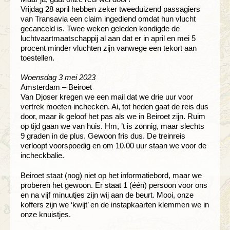
Vrijdag 28 april hebben zeker tweeduizend passagiers
van Transavia een claim ingediend omdat hun vlucht
gecanceld is. Twee weken geleden kondigde de
luchtvaartmaatschappij al aan dat er in april en mei 5
procent minder vluchten zijn vanwege een tekort aan
toestellen.
Woensdag 3 mei 2023
Amsterdam – Beiroet
Van Djoser kregen we een mail dat we drie uur voor
vertrek moeten inchecken. Ai, tot heden gaat de reis dus
door, maar ik geloof het pas als we in Beiroet zijn. Ruim
op tijd gaan we van huis. Hm, ’t is zonnig, maar slechts
9 graden in de plus. Gewoon fris dus. De treinreis
verloopt voorspoedig en om 10.00 uur staan we voor de
incheckbalie.
Beiroet staat (nog) niet op het informatiebord, maar we
proberen het gewoon. Er staat 1 (één) persoon voor ons
en na vijf minuutjes zijn wij aan de beurt. Mooi, onze
koffers zijn we ‘kwijt’ en de instapkaarten klemmen we in
onze knuistjes.