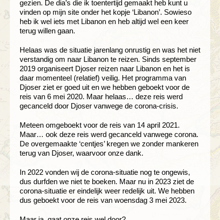
gezien. De dia’s die ik toentertijd gemaakt heb kunt u
vinden op mijn site onder het kopje ‘Libanon’. Sowieso
heb ik wel iets met Libanon en heb altijd wel een keer
terug willen gaan.
Helaas was de situatie jarenlang onrustig en was het niet
verstandig om naar Libanon te reizen. Sinds september
2019 organiseert Djoser reizen naar Libanon en het is
daar momenteel (relatief) veilig. Het programma van
Djoser ziet er goed uit en we hebben geboekt voor de
reis van 6 mei 2020. Maar helaas… deze reis werd
gecanceld door Djoser vanwege de corona-crisis.
Meteen omgeboekt voor de reis van 14 april 2021.
Maar… ook deze reis werd gecanceld vanwege corona.
De overgemaakte ‘centjes’ kregen we zonder mankeren
terug van Djoser, waarvoor onze dank.
In 2022 vonden wij de corona-situatie nog te ongewis,
dus durfden we niet te boeken. Maar nu in 2023 ziet de
corona-situatie er eindelijk weer redelijk uit. We hebben
dus geboekt voor de reis van woensdag 3 mei 2023.
Maar ja, gaat onze reis wel door?