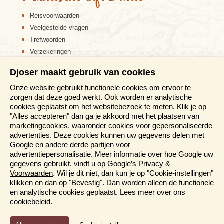
Reisvoorwaarden
Veelgestelde vragen
Trefwoorden
Verzekeringen
Sitemap
Djoser maakt gebruik van cookies
Disclaimer
Onze website gebruikt functionele cookies om ervoor te
Cookiebeleid
zorgen dat deze goed werkt. Ook worden er analytische
Privacy verklaring
cookies geplaatst om het websitebezoek te meten. Klik je op
Reis en boek met Djoser zekerheid
"Alles accepteren" dan ga je akkoord met het plaatsen van
marketingcookies, waaronder cookies voor gepersonaliseerde
Meer weten?
advertenties. Deze cookies kunnen uw gegevens delen met
Google en andere derde partijen voor
advertentiepersonalisatie. Meer informatie over hoe Google uw
Brochure aanvragen
gegevens gebruikt, vindt u op
Google’s Privacy &
Presentaties en Informatiedagen
Voorwaarden
. Wil je dit niet, dan kun je op "Cookie-instellingen"
Magazine
klikken en dan op "Bevestig". Dan worden alleen de functionele
Aanmelden nieuwsbrief
en analytische cookies geplaatst. Lees meer over ons
cookiebeleid
.
Functioneel en Analytisch