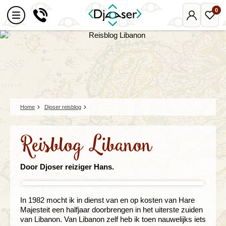
0
Mijn
Favo
Djoser
reize
Home
Djoser reisblog
Reisblog Libanon
Door Djoser reiziger Hans.
In 1982 mocht ik in dienst van en op kosten van Hare
Majesteit een halfjaar doorbrengen in het uiterste zuiden
van Libanon. Van Libanon zelf heb ik toen nauwelijks iets