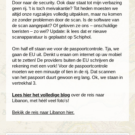
Door naar de security. Ook daar staat tot mijn verbazing
geen rij. ’t is toch meivakantie? Tot heden moesten we
altijd onze rugzakjes volledig uitpakken, maar nu komen
ze zonder problemen door de scan. Is de software van
de scan aangepakt? Of geloven ze ons – onschuldige
toeristen – zo wel? Update: ik lees dat er nieuwe
scanapparatuur is geplaatst op Schiphol.
Om half elf staan we voor de paspoortcontrole. Tja, we
gaan de EU uit. Denkt u eraan om internet op uw mobiel
uit te zetten! De providers buiten de EU schrijven de
rekening met een vork! Voor de paspoortcontrole
moeten we een minuutje of tien in de rij. Dat scannen
van het paspoort duurt gewoon erg lang. Ok, we staan in
vertrekhal 3.
Lees hier het volledige blog
over de reis naar
Libanon, met héél veel foto's!
Bekijk de reis naar Libanon hier.