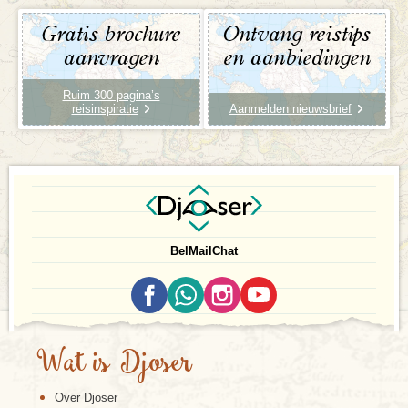
Gratis brochure
Ontvang reistips
aanvragen
en aanbiedingen
Ruim 300 pagina’s
reisinspiratie
Aanmelden nieuwsbrief
Bel
Mail
Chat
Wat is Djoser
Over Djoser