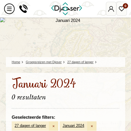
0
Mijn
Favo
Djoser
reize
Home
Groepsreizen met Djoser
27 dagen of langer
Januari 2024
0 resultaten
Geselecteerde filters:
27 dagen of langer
Januari 2024
×
×