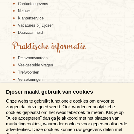
Contactgegevens
Nieuws
Klantenservice
Vacatures bij Djoser
Duurzaamheid
Praktische informatie
Reisvoorwaarden
Veelgestelde vragen
Trefwoorden
Verzekeringen
Sitemap
Djoser maakt gebruik van cookies
Disclaimer
Onze website gebruikt functionele cookies om ervoor te
Cookiebeleid
zorgen dat deze goed werkt. Ook worden er analytische
Privacy verklaring
cookies geplaatst om het websitebezoek te meten. Klik je op
Reis en boek met Djoser zekerheid
"Alles accepteren" dan ga je akkoord met het plaatsen van
marketingcookies, waaronder cookies voor gepersonaliseerde
Meer weten?
advertenties. Deze cookies kunnen uw gegevens delen met