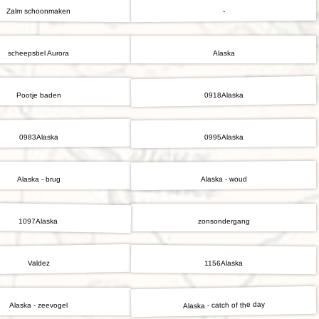
Zalm schoonmaken
-
scheepsbel Aurora
Alaska
0918Alaska
Pootje baden
0983Alaska
0995Alaska
Alaska - woud
Alaska - brug
1097Alaska
zonsondergang
Valdez
1156Alaska
Alaska - catch of the day
Alaska - zeevogel