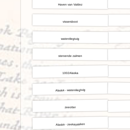
Haven van Valdez
vissersboot
watervliegtuig
stervende zalmen
1002Alaska
Alaska - watervliegtuig
zeeotter
Alaska - zeekayakken