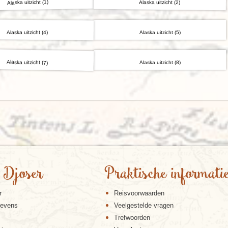
Alaska uitzicht (1)
Alaska uitzicht (2)
Alaska uitzicht (4)
Alaska uitzicht (5)
Alaska uitzicht (7)
Alaska uitzicht (8)
 Djoser
Praktische informati
r
Reisvoorwaarden
gevens
Veelgestelde vragen
Trefwoorden