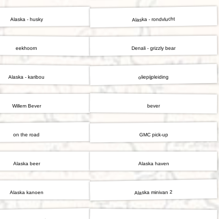
Alaska - rondvlucht
Alaska - husky
Denali - grizzly bear
eekhoorn
oliepijpleiding
Alaska - karibou
bever
Willem Bever
GMC pick-up
on the road
Alaska beer
Alaska haven
Alaska minivan 2
Alaska kanoen