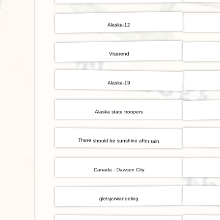
Alaska-12
Visarend
Alaska-19
Alaska state troopers
There should be sunshine after rain
Canada - Dawson City
gletsjerwandeling