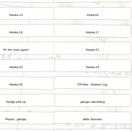
Visarend
Alaska-13
Alaska-17
Alaska-16
On the road again!
Alaska-21
Alaska-23
Alaska-24
Canada - Dawson City
Alaska-26
Dodge pick up
gletsjer wandeling
Alaska - gletsjer
wilde bloemen