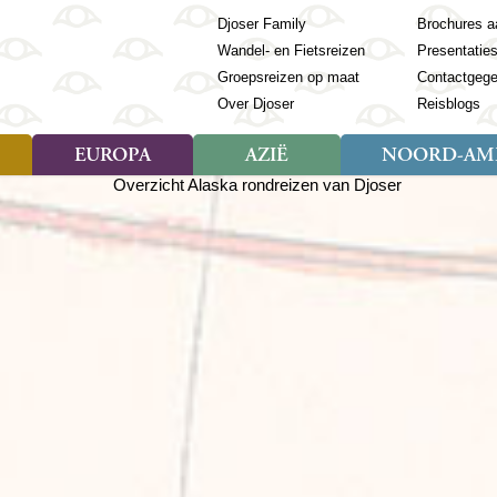
Djoser Family
Brochures a
Wandel- en Fietsreizen
Presentatie
Groepsreizen op maat
Contactgeg
Over Djoser
Reisblogs
EUROPA
AZIË
NOORD-AME
Soort reizen
Soort reizen
Landen
Soort reizen
Landen
ambique
Rondreis (28)
(Frans) Guyana
Rondreis (57)
Albanië
Rondreis (7)
Banglade
Geor
ibië
Familiereis (11)
Galapagos
Familiereis (22)
Andorra
Familiereis (2)
Bhutan
Grie
anda
Fietsreis (8)
Guatemala
Fietsreis (3)
Armenië
Natuur (5)
Cambodja
IJsl
Tomé en Principe
Wandelreis (23)
Honduras
Cultuur (28)
Azerbeidzjan
China
Ierl
ziland
Cultuur (12)
Mexico
Natuur (16)
Azoren
Filipijnen
Italië
zania
Natuur (3)
Nicaragua
Balkan
India
Kaap
o
Paaseiland
Baltische Staten
Indochina
Kos
bia
Paraguay
Bosnië en Herzegovina
Indonesië
Kroa
ibar
Peru
Bulgarije
Japan
Lapl
Nieuwe reizen
babwe
Suriname
Engeland
Jordanië
Letl
r
-Afrika
Rondreis China & Tibet, 42
Estland
Kazachst
Lito
dagen
Finland
Kirgizië
Made