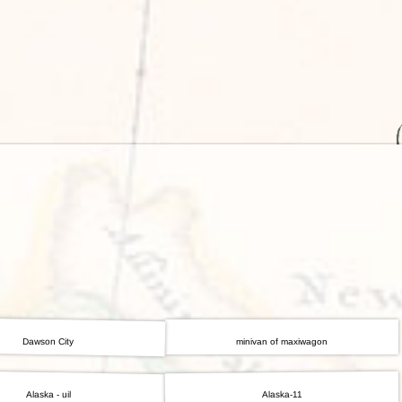
Rondreis Sulawesi &
Frankrijk
Laos
Mont
Molukken, 22 dagen
Malediven
Dawson City
minivan of maxiwagon
Alaska - uil
Alaska-11