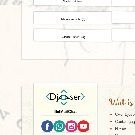
Alaska minivan
Alaska uitzicht (3)
Alaska uitzicht (6)
Wat is
Bel
Mail
Chat
Over Djose
Contactge
Nieuws