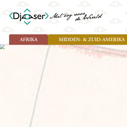
AFRIKA
MIDDEN- & ZUID-AMERIKA
Soort reizen
Soort reizen
Landen
Landen
Rondreis (26)
Rondreis (25)
Angola
Amazone
Moz
Familiereis (10)
Familiereis (10)
Benin
Argentinië
Nam
Fietsreis (2)
Fietsreis (1)
Botswana
Belize
Oeg
Wandelreis (1)
Cultuur (9)
Egypte
Bolivia
Sao 
Cultuur (3)
Natuur (13)
Ghana
Brazilië
Swa
Natuur (6)
Kaapverdië
Chili
Tan
Kenia
Colombia
Tog
Madagaskar
Costa Rica
Zam
Nieuwe reizen
Malawi
Cuba
Zanz
Voodoo in Benin en Togo, 16
Marokko
Ecuador
Zim
dagen
Mauritius
El Salvado
Zuid