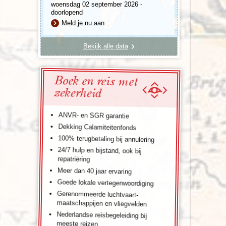
woensdag 02 september 2026 -
doorlopend
Meld je nu aan
Bekijk alle data
Boek en reis met
zekerheid
ANVR- en SGR garantie
Dekking Calamiteitenfonds
100% terugbetaling bij annulering
24/7 hulp en bijstand, ook bij
repatriëring
Meer dan 40 jaar ervaring
Goede lokale vertegenwoordiging
Gerenommeerde luchtvaart-
maatschappijen en vliegvelden
Nederlandse reisbegeleiding bij
meeste reizen