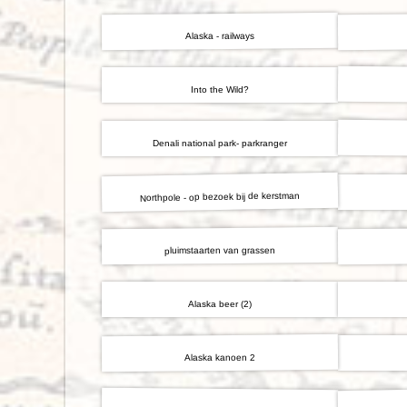
Alaska - railways
Into the Wild?
Denali national park- parkranger
Northpole - op bezoek bij de kerstman
pluimstaarten van grassen
Alaska beer (2)
Alaska kanoen 2