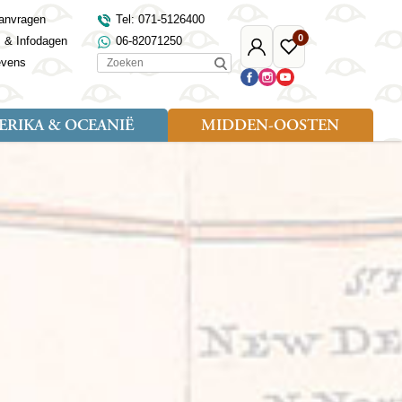
anvragen
Tel: 071-5126400
0
s & Infodagen
06-82071250
Mijn
Favoriete
Zoeken
evens
Djoser
reizen
RIKA & OCEANIË
MIDDEN-OOSTEN
Soort reizen
Landen
Landen
sh
gië
Rondreis (18)
Alaska
Maleisië
Noord-Macedonië
Egypte
kenland
Familiereis (9)
Australië
Mongolië
Noorwegen
Jordanië
and
Fietsreis (1)
Canada
Nepal
Polen
Marokko
and
Wandelreis (3)
Nieuw-Zeeland
Oezbekistan
Portugal
Oman
Cultuur (8)
Verenigde Staten
Singapore
Roemenië
Saoedi-Arabië
verdië
Sri Lanka
Sardinië
Tunesië
ovo
Taiwan
Schotland
Turkije
tië
Thailand
Servië
and
Tibet
Spanje
and
Turkmenistan
Turkije
an
uwen
Vietnam
Verenigd Koninkrijk
ira
Zijderoute
Wales