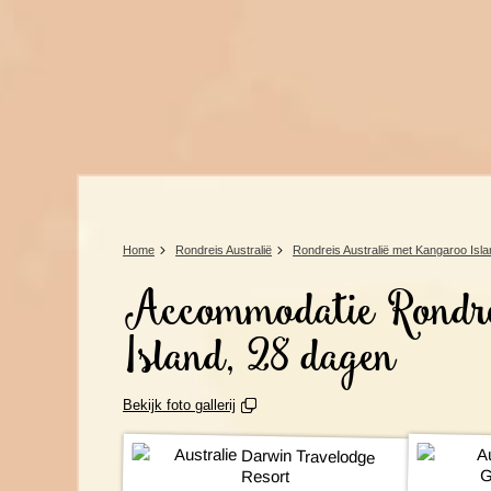
Home
Rondreis Australië
Rondreis Australië met Kangaroo Isl
Accommodatie Rondre
Island, 28 dagen
Bekijk foto gallerij