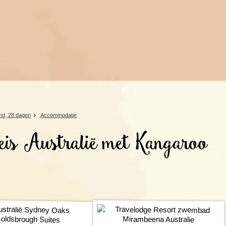
Rondreis Sulawesi &
Frankrijk
Laos
Mont
Molukken, 22 dagen
Malediven
and, 28 dagen
Accommodatie
is Australië met Kangaroo