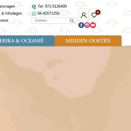
anvragen
Tel: 071-5126400
0
s & Infodagen
06-82071250
Mijn
Favoriete
Zoeken
evens
Djoser
reizen
RIKA & OCEANIË
MIDDEN-OOSTEN
Soort reizen
Landen
Landen
sh
gië
Rondreis (18)
Alaska
Maleisië
Noord-Macedonië
Egypte
kenland
Familiereis (9)
Australië
Mongolië
Noorwegen
Jordanië
and
Fietsreis (1)
Canada
Nepal
Polen
Marokko
and
Wandelreis (3)
Nieuw-Zeeland
Oezbekistan
Portugal
Oman
Cultuur (8)
Verenigde Staten
Singapore
Roemenië
Saoedi-Arabië
verdië
Sri Lanka
Sardinië
Tunesië
ovo
Taiwan
Schotland
Turkije
tië
Thailand
Servië
and
Tibet
Spanje
and
Turkmenistan
Turkije
an
uwen
Vietnam
Verenigd Koninkrijk
ira
Zijderoute
Wales