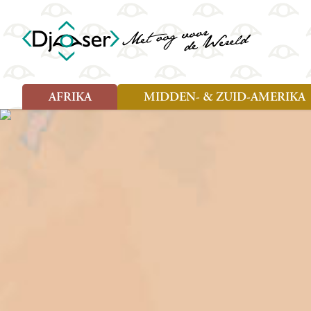
AFRIKA
MIDDEN- & ZUID-AMERIKA
Soort reizen
Soort reizen
Landen
Landen
Rondreis (26)
Rondreis (25)
Angola
Amazone
Moz
Familiereis (10)
Familiereis (11)
Benin
Argentinië
Nam
Fietsreis (2)
Fietsreis (1)
Botswana
Belize
Oeg
Wandelreis (1)
Cultuur (9)
Egypte
Bolivia
Sao 
Cultuur (3)
Natuur (13)
Ghana
Brazilië
Swa
Natuur (6)
Kaapverdië
Chili
Tan
Kenia
Colombia
Tog
Madagaskar
Costa Rica
Zam
Nieuwe reizen
Malawi
Cuba
Zanz
Voodoo in Benin en Togo, 16
Marokko
Ecuador
Zim
dagen
Mauritius
El Salvado
Zuid