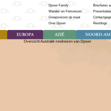
Djoser Family
Brochures a
Wandel- en Fietsreizen
Presentatie
Groepsreizen op maat
Contactgeg
Over Djoser
Reisblogs
EUROPA
AZIË
NOORD-AME
Soort reizen
Soort reizen
Landen
Soort reizen
Landen
ambique
Rondreis (28)
(Frans) Guyana
Rondreis (57)
Albanië
Rondreis (7)
Banglade
Geor
ibië
Familiereis (11)
Galapagos
Familiereis (22)
Andorra
Familiereis (2)
Bhutan
Grie
anda
Fietsreis (8)
Guatemala
Fietsreis (3)
Armenië
Natuur (5)
Cambodja
IJsl
Tomé en Principe
Wandelreis (23)
Honduras
Cultuur (28)
Azerbeidzjan
China
Ierl
ziland
Cultuur (12)
Mexico
Natuur (16)
Azoren
Filipijnen
Italië
zania
Natuur (3)
Nicaragua
Balkan
India
Kaap
o
Paaseiland
Baltische Staten
Indochina
Kos
bia
Paraguay
Bosnië en Herzegovina
Indonesië
Kroa
ibar
Peru
Bulgarije
Japan
Lapl
Nieuwe reizen
babwe
Suriname
Engeland
Jordanië
Letl
r
-Afrika
Rondreis China & Tibet, 42
Estland
Kazachst
Lito
dagen
Finland
Kirgizië
Made