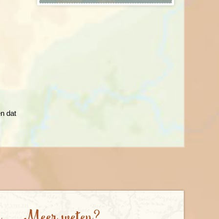
n dat
e
Meer weten?