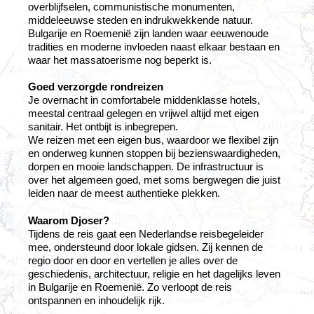
overblijfselen, communistische monumenten,
middeleeuwse steden en indrukwekkende natuur.
Bulgarije en Roemenië zijn landen waar eeuwenoude
tradities en moderne invloeden naast elkaar bestaan en
waar het massatoerisme nog beperkt is.
Goed verzorgde rondreizen
Je overnacht in comfortabele middenklasse hotels,
meestal centraal gelegen en vrijwel altijd met eigen
sanitair. Het ontbijt is inbegrepen.
We reizen met een eigen bus, waardoor we flexibel zijn
en onderweg kunnen stoppen bij bezienswaardigheden,
dorpen en mooie landschappen. De infrastructuur is
over het algemeen goed, met soms bergwegen die juist
leiden naar de meest authentieke plekken.
Waarom Djoser?
Tijdens de reis gaat een Nederlandse reisbegeleider
mee, ondersteund door lokale gidsen. Zij kennen de
regio door en door en vertellen je alles over de
geschiedenis, architectuur, religie en het dagelijks leven
in Bulgarije en Roemenië. Zo verloopt de reis
ontspannen en inhoudelijk rijk.