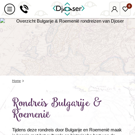
0
Mijn
Favo
Djoser
reize
Home
Rondreis Bulgarije &
Roemenië
Tijdens deze rondreis door Bulgarije en Roemenië maak