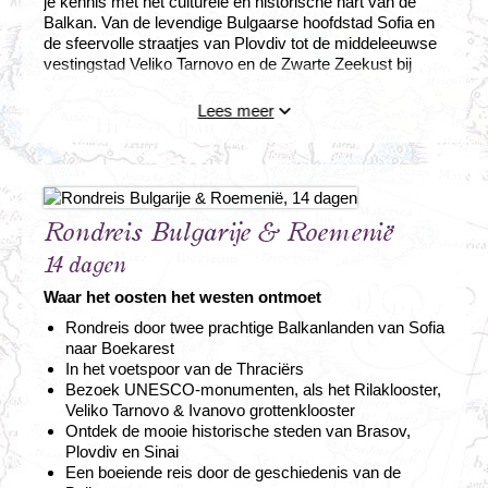
je kennis met het culturele en historische hart van de
Balkan. Van de levendige Bulgaarse hoofdstad Sofia en
de sfeervolle straatjes van Plovdiv tot de middeleeuwse
vestingstad Veliko Tarnovo en de Zwarte Zeekust bij
Varna. In Roemenië ontdek je het elegante Boekarest,
tombes, grotten, en de sprookjesachtige stad Brasov in
Lees meer
Transsylvanië.
Rondreis Bulgarije & Roemenië
14 dagen
Waar het oosten het westen ontmoet
Rondreis door twee prachtige Balkanlanden van Sofia
naar Boekarest
In het voetspoor van de Thraciërs
Bezoek UNESCO-monumenten, als het Rilaklooster,
Veliko Tarnovo & Ivanovo grottenklooster
Ontdek de mooie historische steden van Brasov,
Plovdiv en Sinai
Een boeiende reis door de geschiedenis van de