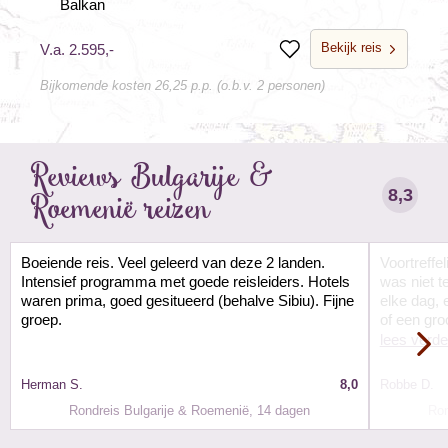
Balkan
Bekijk reis
V.a. 2.595,-
Bewaren
Bijkomende kosten 26,25 p.p. (o.b.v. 2 personen)
Reviews Bulgarije &
8,3
Roemenië reizen
Boeiende reis. Veel geleerd van deze 2 landen.
Voortreffe
Intensief programma met goede reisleiders. Hotels
was niet t
waren prima, goed gesitueerd (behalve Sibiu). Fijne
elke dag,
groep.
of een gro
lees verde
Herman S.
8,0
Robbe D.
Rondreis Bulgarije & Roemenië, 14 dagen
Ron