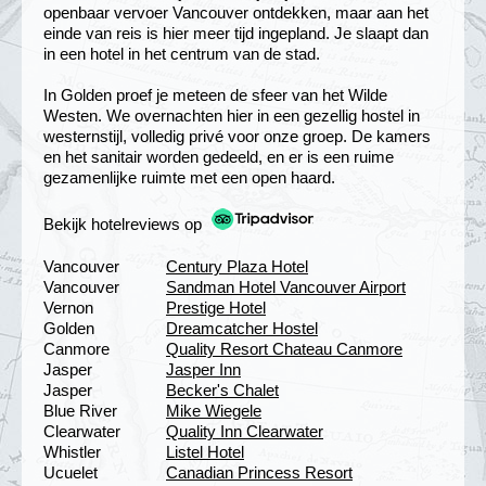
openbaar vervoer Vancouver ontdekken, maar aan het
einde van reis is hier meer tijd ingepland. Je slaapt dan
in een hotel in het centrum van de stad.
In Golden proef je meteen de sfeer van het Wilde
Westen. We overnachten hier in een gezellig hostel in
westernstijl, volledig privé voor onze groep. De kamers
en het sanitair worden gedeeld, en er is een ruime
gezamenlijke ruimte met een open haard.
Bekijk hotelreviews op
Vancouver
Century Plaza Hotel
Vancouver
Sandman Hotel Vancouver Airport
Vernon
Prestige Hotel
Golden
Dreamcatcher Hostel
Canmore
Quality Resort Chateau Canmore
Jasper
Jasper Inn
Jasper
Becker's Chalet
Blue River
Mike Wiegele
Clearwater
Quality Inn Clearwater
Whistler
Listel Hotel
Ucuelet
Canadian Princess Resort