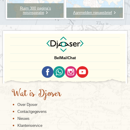
Ruim 300 pagina’s
reisinspiratie
Aanmelden nieuwsbrief
Bel
Mail
Chat
Wat is Djoser
Over Djoser
Contactgegevens
Nieuws
Klantenservice