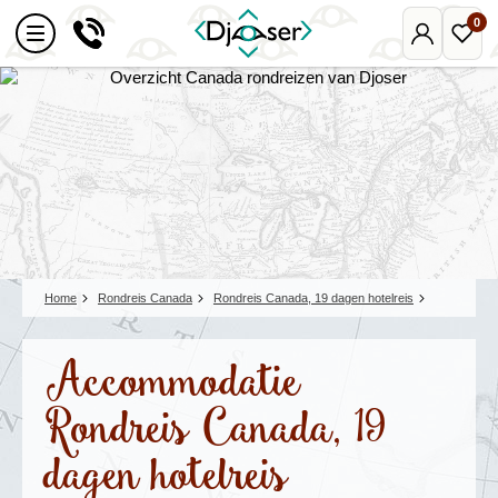
0
Mijn
Favo
Djoser
reize
Home
Rondreis Canada
Rondreis Canada, 19 dagen hotelreis
Accommodatie
Rondreis Canada, 19
dagen hotelreis