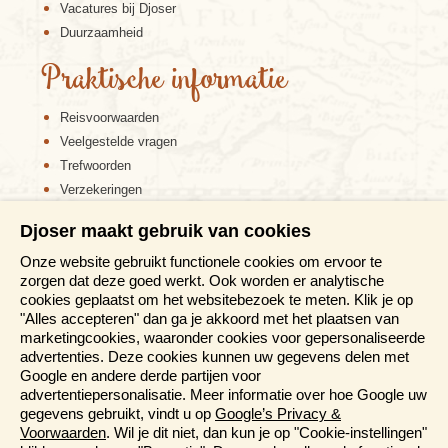
Vacatures bij Djoser
Duurzaamheid
Praktische informatie
Reisvoorwaarden
Veelgestelde vragen
Trefwoorden
Verzekeringen
Sitemap
Djoser maakt gebruik van cookies
Disclaimer
Onze website gebruikt functionele cookies om ervoor te
Cookiebeleid
zorgen dat deze goed werkt. Ook worden er analytische
Privacy verklaring
cookies geplaatst om het websitebezoek te meten. Klik je op
Reis en boek met Djoser zekerheid
"Alles accepteren" dan ga je akkoord met het plaatsen van
marketingcookies, waaronder cookies voor gepersonaliseerde
Meer weten?
advertenties. Deze cookies kunnen uw gegevens delen met
Google en andere derde partijen voor
advertentiepersonalisatie. Meer informatie over hoe Google uw
Brochures aanvragen
gegevens gebruikt, vindt u op
Google’s Privacy &
Informatiedagen
Voorwaarden
. Wil je dit niet, dan kun je op "Cookie-instellingen"
Magazine