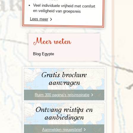
Veel individuele vrijheid met comfort
en veiligheid van groepsreis
Lees meer
Meer weten
Blog Egypte
Gratis brochure
aanvragen
Ruim 300 pagina’s reisinspiratie
Ontvang reistips en
aanbiedingen
Aanmelden nieuwsbrief