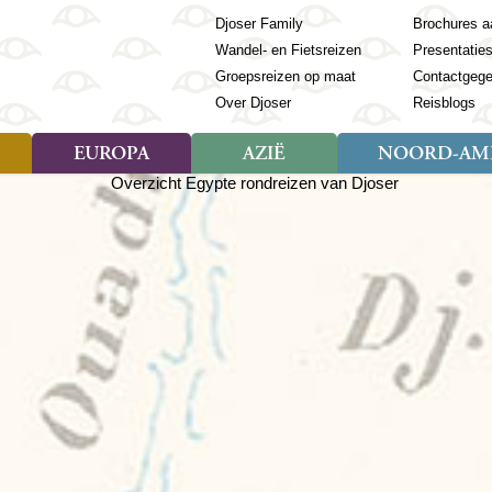
Djoser Family
Brochures a
Wandel- en Fietsreizen
Presentatie
Groepsreizen op maat
Contactgeg
Over Djoser
Reisblogs
EUROPA
AZIË
NOORD-AME
Soort reizen
Soort reizen
Landen
Soort reizen
Landen
ambique
Rondreis (28)
(Frans) Guyana
Rondreis (57)
Albanië
Rondreis (7)
Banglade
Geor
ibië
Familiereis (11)
Galapagos
Familiereis (22)
Andorra
Familiereis (2)
Bhutan
Grie
anda
Fietsreis (8)
Guatemala
Fietsreis (3)
Armenië
Natuur (5)
Cambodja
IJsl
Tomé en Principe
Wandelreis (23)
Honduras
Cultuur (28)
Azerbeidzjan
China
Ierl
ziland
Cultuur (12)
Mexico
Natuur (16)
Azoren
Filipijnen
Italië
zania
Natuur (3)
Nicaragua
Balkan
India
Kaap
o
Paaseiland
Baltische Staten
Indochina
Kos
bia
Paraguay
Bosnië en Herzegovina
Indonesië
Kroa
ibar
Peru
Bulgarije
Japan
Lapl
Nieuwe reizen
babwe
Suriname
Engeland
Jordanië
Letl
r
-Afrika
Rondreis China & Tibet, 42
Estland
Kazachst
Lito
dagen
Finland
Kirgizië
Made