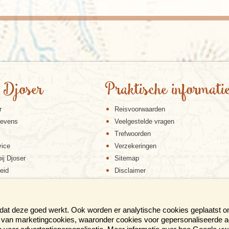
 Djoser
Praktische informati
r
Reisvoorwaarden
gevens
Veelgestelde vragen
Trefwoorden
vice
Verzekeringen
ij Djoser
Sitemap
eid
Disclaimer
Cookiebeleid
Privacy verklaring
Reis en boek met Djoser zekerheid
 dat deze goed werkt. Ook worden er analytische cookies geplaatst 
en van marketingcookies, waaronder cookies voor gepersonaliseerde 