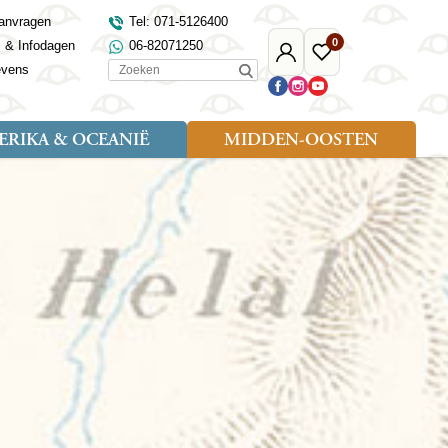
anvragen
Tel: 071-5126400
0
s & Infodagen
06-82071250
Mijn
Favoriete
Zoeken
evens
Djoser
reizen
RIKA & OCEANIË
MIDDEN-OOSTEN
Soort reizen
Landen
Landen
sh
gië
Rondreis (18)
Alaska
Maleisië
Noord-Macedonië
Egypte
kenland
Familiereis (9)
Australië
Mongolië
Noorwegen
Jordanië
and
Fietsreis (1)
Canada
Nepal
Polen
Marokko
and
Wandelreis (3)
Nieuw-Zeeland
Oezbekistan
Portugal
Oman
Cultuur (8)
Verenigde Staten
Singapore
Roemenië
Saoedi-Arabië
verdië
Sri Lanka
Sardinië
Tunesië
ovo
Taiwan
Schotland
Turkije
tië
Thailand
Servië
and
Tibet
Spanje
and
Turkmenistan
Turkije
an
uwen
Vietnam
Verenigd Koninkrijk
ira
Zijderoute
Wales