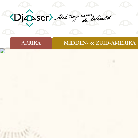
AFRIKA
MIDDEN- & ZUID-AMERIKA
Soort reizen
Soort reizen
Landen
Landen
Rondreis (26)
Rondreis (25)
Angola
Amazone
Moz
Familiereis (10)
Familiereis (11)
Benin
Argentinië
Nam
Fietsreis (2)
Fietsreis (1)
Botswana
Belize
Oeg
Wandelreis (1)
Cultuur (9)
Egypte
Bolivia
Sao 
Cultuur (3)
Natuur (13)
Ghana
Brazilië
Swa
Natuur (6)
Kaapverdië
Chili
Tan
Kenia
Colombia
Tog
Madagaskar
Costa Rica
Zam
Nieuwe reizen
Malawi
Cuba
Zanz
Voodoo in Benin en Togo, 16
Marokko
Ecuador
Zim
dagen
Mauritius
El Salvado
Zuid