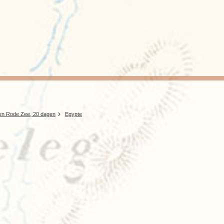
Rondreis Sulawesi &
Frankrijk
Laos
Mont
Molukken, 22 dagen
Malediven
i en Rode Zee, 20 dagen
Egypte