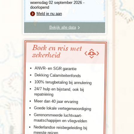
woensdag 02 september 2026 -
doorlopend
Meld je nu aan
Bekijk alle data
Boek en reis met
zekerheid
ANVR- en SGR garantie
Dekking Calamiteitenfonds
100% terugbetaling bij annulering
24/7 hulp en bijstand, ook bij
repatriëring
Meer dan 40 jaar ervaring
Goede lokale vertegenwoordiging
Gerenommeerde luchtvaart-
maatschappijen en vliegvelden
Nederlandse reisbegeleiding bij
meeste reizen